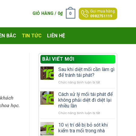
Gọi mua hàng
0
GIỎ HÀNG /
0
₫
0982751119
ỀN BẮC
TIN TỨC
LIÊN HỆ
BÀI VIẾT MỚI
Sau khi diệt mối cần làm gì
để tránh tái phát?
ở
Chức năng bình luận bị tắt
Sau
khi
Cách xử lý mối tái phát để
 khách
diệt
không phải diệt đi diệt lại
mối
khoa học.
nhiều lần
cần
ở
Chức năng bình luận bị tắt
làm
Cách
gì
xử
để
10 vị trí dễ bị bỏ sót khi
lý
tránh
kiểm tra mối trong nhà
mối
tái