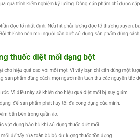
i qua quá trình kiểm nghiệm kỹ lưỡng. Dòng sản phẩm chỉ được cấ
hần độc tố nhất định. Nếu hít phải lượng độc tố thường xuyên, b
 Bởi thế cho nên mọi người cần biết sử dụng sản phẩm đúng cách 
ụng thuốc diệt mối dạng bột
lại cho hiệu quả cao với mối mọt. Vì vậy bạn chỉ cần dùng một lư
dụng sản phẩm đúng cách, mọi người nên tuân thủ các nguyên tắc d
ước. Vì điều này sẽ khiến cho hiệu quả diệt mối bị suy giảm.
ử dụng, để sản phẩm phát huy tối đa công dụng của mình.
bám bẩn bên trong quần áo.
ác vật dụng bảo hộ khi sử dụng thuốc diệt mối.
t mối để tẩy rửa toàn bộ bộ dư lượng thuốc tồn đọng.