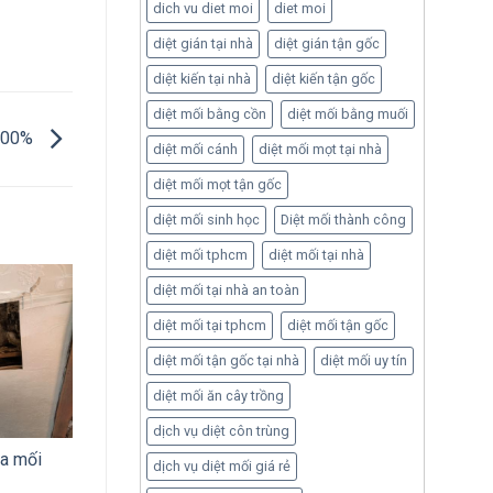
dich vu diet moi
diet moi
diệt gián tại nhà
diệt gián tận gốc
diệt kiến tại nhà
diệt kiến tận gốc
diệt mối bằng cồn
diệt mối bằng muối
 100%
diệt mối cánh
diệt mối mọt tại nhà
diệt mối mọt tận gốc
diệt mối sinh học
Diệt mối thành công
diệt mối tphcm
diệt mối tại nhà
diệt mối tại nhà an toàn
diệt mối tại tphcm
diệt mối tận gốc
diệt mối tận gốc tại nhà
diệt mối uy tín
diệt mối ăn cây trồng
dịch vụ diệt côn trùng
ra mối
dịch vụ diệt mối giá rẻ