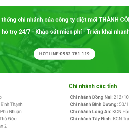
 thống chi nhánh của công ty diệt mối
THÀNH CÔ
 hỗ trợ 24/7 - Khảo sát miễn phí - Triển khai nha
HOTLINE:0982 751 119
Chi nhánh các tỉnh
p
Chi nhánh Đồng Nai:
212/10 
 Bình Thạnh
Chi nhánh Bình Dương:
50/10
. Phú Nhuận
Chi nhánh Long An:
KCN Hải 
 Thủ Đức
Chi nhánh Tây Ninh:
KCN Trản
ận 2
Bảng giá sơn Kova