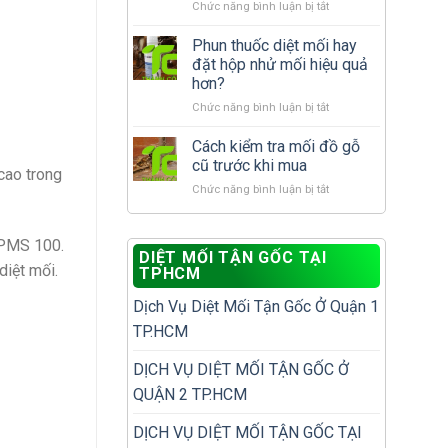
ở
Chức năng bình luận bị tắt
tái
phát?
10
phát
vị
Phun thuốc diệt mối hay
để
trí
không
đặt hộp nhử mối hiệu quả
dễ
phải
hơn?
bị
diệt
ở
Chức năng bình luận bị tắt
bỏ
đi
Phun
sót
diệt
thuốc
khi
Cách kiểm tra mối đồ gỗ
lại
diệt
kiểm
nhiều
cũ trước khi mua
cao trong
mối
tra
lần
ở
Chức năng bình luận bị tắt
hay
mối
Cách
đặt
trong
kiểm
hộp
nhà
tra
 PMS 100.
nhử
DIỆT MỐI TẬN GỐC TẠI
mối
mối
diệt mối.
TPHCM
đồ
hiệu
gỗ
quả
Dịch Vụ Diệt Mối Tận Gốc Ở Quận 1
cũ
hơn?
trước
TP.HCM
khi
mua
DỊCH VỤ DIỆT MỐI TẬN GỐC Ở
QUẬN 2 TP.HCM
DỊCH VỤ DIỆT MỐI TẬN GỐC TẠI