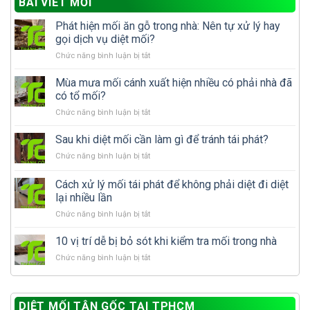
BÀI VIẾT MỚI
Phát hiện mối ăn gỗ trong nhà: Nên tự xử lý hay
gọi dịch vụ diệt mối?
ở
Chức năng bình luận bị tắt
Phát
hiện
Mùa mưa mối cánh xuất hiện nhiều có phải nhà đã
mối
có tổ mối?
ăn
ở
Chức năng bình luận bị tắt
gỗ
Mùa
trong
mưa
Sau khi diệt mối cần làm gì để tránh tái phát?
nhà:
mối
Nên
ở
Chức năng bình luận bị tắt
cánh
tự
Sau
xuất
xử
khi
Cách xử lý mối tái phát để không phải diệt đi diệt
hiện
lý
diệt
nhiều
lại nhiều lần
hay
mối
có
gọi
ở
Chức năng bình luận bị tắt
cần
phải
dịch
Cách
làm
nhà
vụ
xử
gì
10 vị trí dễ bị bỏ sót khi kiểm tra mối trong nhà
đã
diệt
lý
để
có
mối?
ở
Chức năng bình luận bị tắt
mối
tránh
tổ
10
tái
tái
mối?
vị
phát
phát?
trí
để
DIỆT MỐI TẬN GỐC TẠI TPHCM
dễ
không