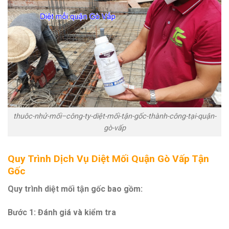
thuôc-nhử-mối–công-ty-diệt-mối-tận-gốc-thành-công-tại-quận-
gò-vấp
Quy Trình Dịch Vụ Diệt Mối Quận Gò Vấp Tận
Gốc
Quy trình diệt mối tận gốc bao gồm:
Bước 1: Đánh giá và kiểm tra