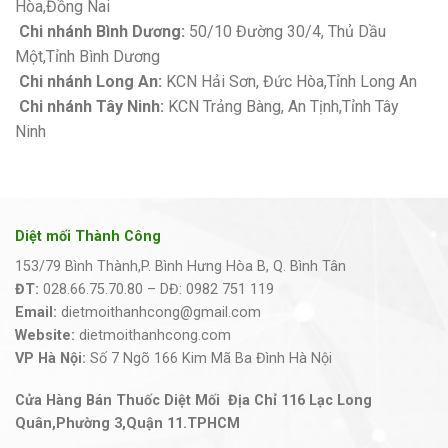
Hòa,Đồng Nai
Chi nhánh Bình Dương:
50/10 Đường 30/4, Thủ Dầu
Một,Tỉnh Bình Dương
Chi nhánh Long An:
KCN Hải Sơn, Đức Hòa,Tỉnh Long An
Chi nhánh Tây Ninh:
KCN Trảng Bàng, An Tịnh,Tỉnh Tây
Ninh
Diệt mối Thành Công
153/79 Bình Thành,P. Bình Hưng Hòa B, Q. Bình Tân
ĐT:
028.66.75.70.80 – DĐ: 0982 751 119
Email:
dietmoithanhcong@gmail.com
Website:
dietmoithanhcong.com
VP Hà Nội:
Số 7 Ngõ 166 Kim Mã Ba Đình Hà Nội
Cửa Hàng Bán Thuốc Diệt Mối Địa Chỉ 116 Lạc Long
Quân,Phường 3,Quận 11.TPHCM