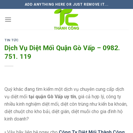
Skip
ADD ANYTHING HERE OR JUST REMOVE IT...
to
content
TIN TỨC
Dịch Vụ Diệt Mối Quận Gò Vấp – 0982.
751. 119
Quý khác đang tìm kiếm một dịch vụ chuyên cung cấp dịch
vụ diệt mối
tại quận Gò Vấp uy tín
, giá cả hợp lý, công ty
nhiều kinh nghiệm diệt mối, diệt côn trùng như kiến ba khoán,
diệt chuột cho kho bải, diệt gián, diệt muỗi cho gia đình hộ
kinh doanh?
• Vậy hãy liên hệ ngay cho
Công Ty Diệt Mối Thành Công