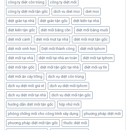
công ty diệt côn trùng
công ty diệt mối
công ty diệt mối tận gốc
dich vu diet moi
diet moi
diệt gián tại nhà
diệt gián tận gốc
diệt kiến tại nhà
diệt kiến tận gốc
diệt mối bằng cồn
diệt mối bằng muối
diệt mối cánh
diệt mối mọt tại nhà
diệt mối mọt tận gốc
diệt mối sinh học
Diệt mối thành công
diệt mối tphcm
diệt mối tại nhà
diệt mối tại nhà an toàn
diệt mối tại tphcm
diệt mối tận gốc
diệt mối tận gốc tại nhà
diệt mối uy tín
diệt mối ăn cây trồng
dịch vụ diệt côn trùng
dịch vụ diệt mối giá rẻ
dịch vụ diệt mối tphcm
dịch vụ diệt mối tại nhà
dịch vụ diệt mối tận gốc
hướng dẫn diệt mối tận gốc
hộp nhử mối
phòng chống mối cho công trình xây dựng
phương pháp diệt mối
phương pháp diệt mối tận gốc
thuốc diệt mối