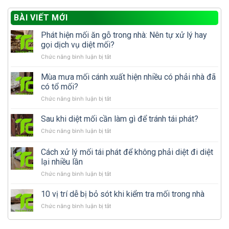
BÀI VIẾT MỚI
Phát hiện mối ăn gỗ trong nhà: Nên tự xử lý hay
gọi dịch vụ diệt mối?
ở
Chức năng bình luận bị tắt
Phát
hiện
Mùa mưa mối cánh xuất hiện nhiều có phải nhà đã
mối
có tổ mối?
ăn
ở
Chức năng bình luận bị tắt
gỗ
Mùa
trong
mưa
Sau khi diệt mối cần làm gì để tránh tái phát?
nhà:
mối
Nên
ở
Chức năng bình luận bị tắt
cánh
tự
Sau
xuất
xử
khi
Cách xử lý mối tái phát để không phải diệt đi diệt
hiện
lý
diệt
nhiều
lại nhiều lần
hay
mối
có
gọi
ở
Chức năng bình luận bị tắt
cần
phải
dịch
Cách
làm
nhà
vụ
xử
gì
10 vị trí dễ bị bỏ sót khi kiểm tra mối trong nhà
đã
diệt
lý
để
có
mối?
ở
Chức năng bình luận bị tắt
mối
tránh
tổ
10
tái
tái
mối?
vị
phát
phát?