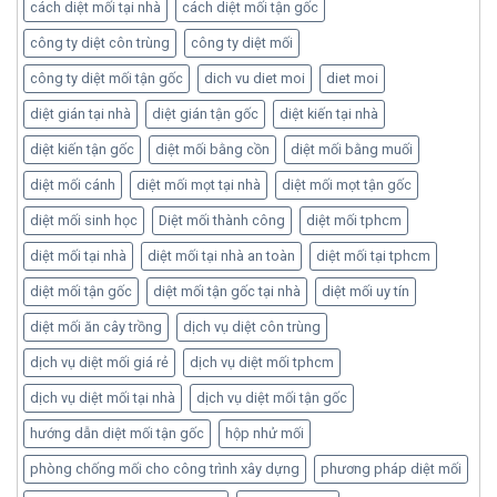
cách diệt mối tại nhà
cách diệt mối tận gốc
công ty diệt côn trùng
công ty diệt mối
công ty diệt mối tận gốc
dich vu diet moi
diet moi
diệt gián tại nhà
diệt gián tận gốc
diệt kiến tại nhà
diệt kiến tận gốc
diệt mối bằng cồn
diệt mối bằng muối
diệt mối cánh
diệt mối mọt tại nhà
diệt mối mọt tận gốc
diệt mối sinh học
Diệt mối thành công
diệt mối tphcm
diệt mối tại nhà
diệt mối tại nhà an toàn
diệt mối tại tphcm
diệt mối tận gốc
diệt mối tận gốc tại nhà
diệt mối uy tín
diệt mối ăn cây trồng
dịch vụ diệt côn trùng
dịch vụ diệt mối giá rẻ
dịch vụ diệt mối tphcm
dịch vụ diệt mối tại nhà
dịch vụ diệt mối tận gốc
hướng dẫn diệt mối tận gốc
hộp nhử mối
phòng chống mối cho công trình xây dựng
phương pháp diệt mối