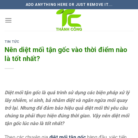
Skip
ADD ANYTHING HERE OR JUST REMOVE IT...
to
content
TIN TỨC
Nên diệt mối tận gốc vào thời điểm nào
là tốt nhất?
Diệt mối tận gốc là quá trình sử dụng các biện pháp xử lý
lây nhiễm, vi sinh, bả nhằm diệt và ngăn ngừa mối quay
trở lại. Nhưng để đảm bảo hiệu quả diệt mối thì yêu cầu
chúng ta phải thực hiện đúng thời gian. Vậy nên diệt mối
tận gốc lúc nào là tốt nhất?
Theo các chuyên gia
diệt mối tận gốc
hàng đầu, việc tiến