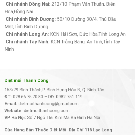
Chi nhánh Đồng Nai:
212/10 Phạm Văn Thuận, Biên
Hòa,Đồng Nai
Chi nhánh Bình Dương:
50/10 Đường 30/4, Thủ Dầu
Một,Tỉnh Bình Dương
Chi nhánh Long An:
KCN Hải Sơn, Đức Hòa,Tỉnh Long An
Chi nhánh Tây Ninh:
KCN Trảng Bàng, An Tịnh,Tỉnh Tây
Ninh
Diệt mối Thành Công
153/79 Bình Thành,P. Bình Hưng Hòa B, Q. Bình Tân
ĐT:
028.66.75.70.80 – DĐ: 0982 751 119
Email:
dietmoithanhcong@gmail.com
Website:
dietmoithanhcong.com
VP Hà Nội:
Số 7 Ngõ 166 Kim Mã Ba Đình Hà Nội
Cửa Hàng Bán Thuốc Diệt Mối Địa Chỉ 116 Lạc Long