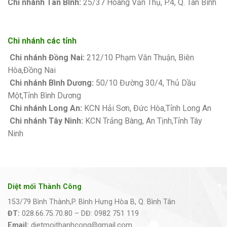
Chi nhánh Tân Bình:
25/37 Hoàng Văn Thụ, P.4, Q. Tân Bình
Chi nhánh các tỉnh
Chi nhánh Đồng Nai:
212/10 Phạm Văn Thuận, Biên
Hòa,Đồng Nai
Chi nhánh Bình Dương:
50/10 Đường 30/4, Thủ Dầu
Một,Tỉnh Bình Dương
Chi nhánh Long An:
KCN Hải Sơn, Đức Hòa,Tỉnh Long An
Chi nhánh Tây Ninh:
KCN Trảng Bàng, An Tịnh,Tỉnh Tây
Ninh
Diệt mối Thành Công
153/79 Bình Thành,P. Bình Hưng Hòa B, Q. Bình Tân
ĐT:
028.66.75.70.80 – DĐ: 0982 751 119
Email:
dietmoithanhcong@gmail.com