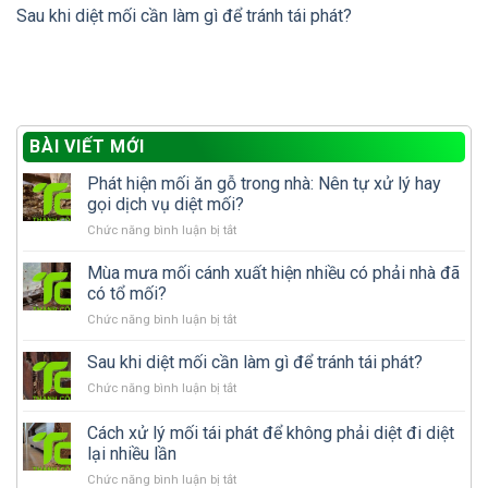
Sau khi diệt mối cần làm gì để tránh tái phát?
BÀI VIẾT MỚI
Phát hiện mối ăn gỗ trong nhà: Nên tự xử lý hay
gọi dịch vụ diệt mối?
ở
Chức năng bình luận bị tắt
Phát
hiện
Mùa mưa mối cánh xuất hiện nhiều có phải nhà đã
mối
có tổ mối?
ăn
ở
Chức năng bình luận bị tắt
gỗ
Mùa
trong
mưa
Sau khi diệt mối cần làm gì để tránh tái phát?
nhà:
mối
Nên
ở
Chức năng bình luận bị tắt
cánh
tự
Sau
xuất
xử
khi
Cách xử lý mối tái phát để không phải diệt đi diệt
hiện
lý
diệt
nhiều
lại nhiều lần
hay
mối
có
gọi
ở
Chức năng bình luận bị tắt
cần
phải