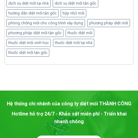
dịch vụ diệt mối tại nhà
dịch vụ diệt mối tận gốc
hướng dẫn diệt mối tận gốc
hộp nhử mối
phòng chống mối cho công trình xây dựng
phương pháp diệt mối
phương pháp diệt mối tận gốc
thuốc diệt mối
thuốc diệt mối sinh học
thuốc diệt mối tại nhà
thuốc diệt mối tận gốc
Hệ thống chi nhánh của công ty diệt mối
THÀNH CÔNG
Hotline hỗ trợ 24/7 - Khảo sát miễn phí - Triển khai
nhanh chóng