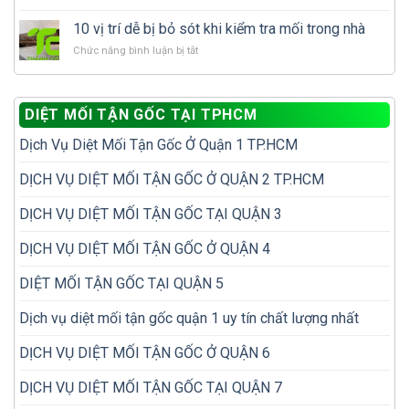
dịch
Cách
làm
nhà
vụ
xử
gì
10 vị trí dễ bị bỏ sót khi kiểm tra mối trong nhà
đã
diệt
lý
để
có
mối?
ở
Chức năng bình luận bị tắt
mối
tránh
tổ
10
tái
tái
mối?
vị
phát
phát?
trí
để
DIỆT MỐI TẬN GỐC TẠI TPHCM
dễ
không
bị
phải
Dịch Vụ Diệt Mối Tận Gốc Ở Quận 1 TP.HCM
bỏ
diệt
sót
đi
khi
DỊCH VỤ DIỆT MỐI TẬN GỐC Ở QUẬN 2 TP.HCM
diệt
kiểm
lại
tra
nhiều
DỊCH VỤ DIỆT MỐI TẬN GỐC TẠI QUẬN 3
mối
lần
trong
DỊCH VỤ DIỆT MỐI TẬN GỐC Ở QUẬN 4
nhà
DIỆT MỐI TẬN GỐC TẠI QUẬN 5
Dịch vụ diệt mối tận gốc quận 1 uy tín chất lượng nhất
DỊCH VỤ DIỆT MỐI TẬN GỐC Ở QUẬN 6
DỊCH VỤ DIỆT MỐI TẬN GỐC TẠI QUẬN 7