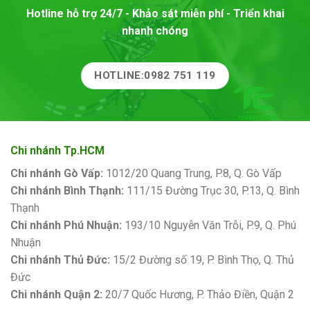
Hotline hỗ trợ 24/7 - Khảo sát miễn phí - Triển khai
nhanh chóng
HOTLINE:0982 751 119
Chi nhánh Tp.HCM
Chi nhánh Gò Vấp:
1012/20 Quang Trung, P.8, Q. Gò Vấp
Chi nhánh Bình Thạnh:
111/15 Đường Trục 30, P.13, Q. Bình
Thạnh
Chi nhánh Phú Nhuận:
193/10 Nguyễn Văn Trỗi, P.9, Q. Phú
Nhuận
Chi nhánh Thủ Đức:
15/2 Đường số 19, P. Bình Thọ, Q. Thủ
Đức
Chi nhánh Quận 2:
20/7 Quốc Hương, P. Thảo Điền, Quận 2