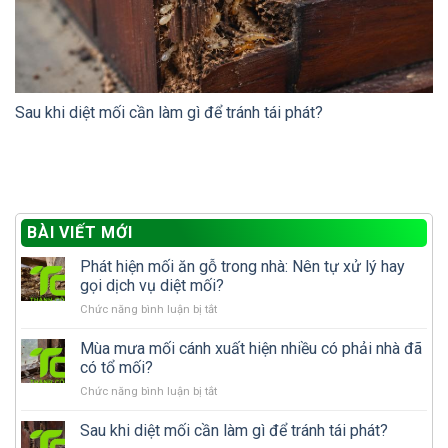
Sau khi diệt mối cần làm gì để tránh tái phát?
BÀI VIẾT MỚI
Phát hiện mối ăn gỗ trong nhà: Nên tự xử lý hay
gọi dịch vụ diệt mối?
ở
Chức năng bình luận bị tắt
Phát
hiện
Mùa mưa mối cánh xuất hiện nhiều có phải nhà đã
mối
có tổ mối?
ăn
ở
Chức năng bình luận bị tắt
gỗ
Mùa
trong
mưa
Sau khi diệt mối cần làm gì để tránh tái phát?
nhà:
mối
Nên