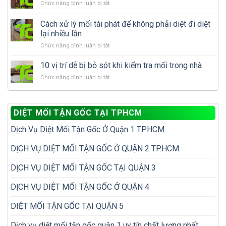
ở
Chức năng bình luận bị tắt
cánh
tự
Sau
xuất
xử
khi
Cách xử lý mối tái phát để không phải diệt đi diệt
hiện
lý
diệt
nhiều
lại nhiều lần
hay
mối
có
gọi
ở
Chức năng bình luận bị tắt
cần
phải
dịch
Cách
làm
nhà
vụ
xử
gì
10 vị trí dễ bị bỏ sót khi kiểm tra mối trong nhà
đã
diệt
lý
để
có
mối?
ở
Chức năng bình luận bị tắt
mối
tránh
tổ
10
tái
tái
mối?
vị
phát
phát?
trí
để
DIỆT MỐI TẬN GỐC TẠI TPHCM
dễ
không
bị
phải
Dịch Vụ Diệt Mối Tận Gốc Ở Quận 1 TP.HCM
bỏ
diệt
sót
đi
khi
DỊCH VỤ DIỆT MỐI TẬN GỐC Ở QUẬN 2 TP.HCM
diệt
kiểm
lại
tra
nhiều
DỊCH VỤ DIỆT MỐI TẬN GỐC TẠI QUẬN 3
mối
lần
trong
DỊCH VỤ DIỆT MỐI TẬN GỐC Ở QUẬN 4
nhà
DIỆT MỐI TẬN GỐC TẠI QUẬN 5
Dịch vụ diệt mối tận gốc quận 1 uy tín chất lượng nhất