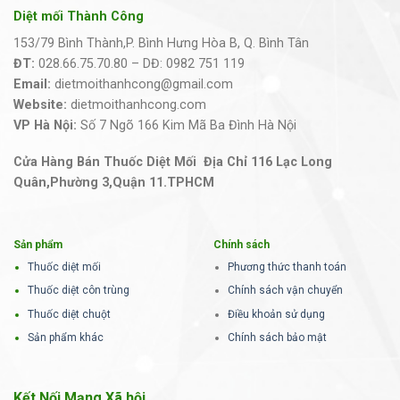
Diệt mối Thành Công
153/79 Bình Thành,P. Bình Hưng Hòa B, Q. Bình Tân
ĐT:
028.66.75.70.80 – DĐ: 0982 751 119
Email:
dietmoithanhcong@gmail.com
Website:
dietmoithanhcong.com
VP Hà Nội:
Số 7 Ngõ 166 Kim Mã Ba Đình Hà Nội
Cửa Hàng Bán Thuốc Diệt Mối Địa Chỉ 116 Lạc Long
Quân,Phường 3,Quận 11.TPHCM
Sản phẩm
Chính sách
Thuốc diệt mối
Phương thức thanh toán
Thuốc diệt côn trùng
Chính sách vận chuyển
Thuốc diệt chuột
Điều khoản sử dụng
Sản phẩm khác
Chính sách bảo mật
Kết Nối Mạng Xã hội