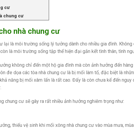
ng cư
hà chung cư
i cho nhà chung cư
ư lại là môi trường sống lý tưởng dành cho nhiều gia đình. Không 
òn là môi trường sống tập thể hiện đại gắn kết tình thân, tình ngư
h hưởng không chỉ đến một hộ gia đình mà còn ảnh hưởng đến hàng
ôn đe dọa các tòa nhà chung cư là bị mối làm tổ, đặc biệt là nhữ
khả năng bị mối xâm lấn là rất cao. Đấy là còn chưa kể đến nguy 
.
ng chung cư sẽ gây ra rất nhiều ảnh hưởng nghiêm trọng như:
hưởng, thiếu vệ sinh khi mối xông nhà chung cư vào mùa mưa, mùa