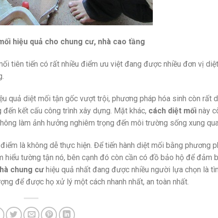
 mối hiệu quả cho chung cư, nhà cao tầng
ối tiên tiến có rất nhiều điểm ưu việt đang được nhiều đơn vị diệ
g.
 quả diệt mối tận gốc vượt trội, phương pháp hóa sinh còn rất 
g đến kết cấu công trình xây dựng. Mặt khác,
cách diệt mối
này cò
, không làm ảnh hưởng nghiêm trọng đến môi trường sống xung qua
 điểm là không dễ thực hiện. Để tiến hành diệt mối bằng phương 
 am hiểu tường tận nó, bên cạnh đó còn cần có đồ bảo hộ để đảm 
nhà chung cư
hiệu quả nhất đang được nhiều người lựa chọn là t
lượng để được họ xử lý một cách nhanh nhất, an toàn nhất.