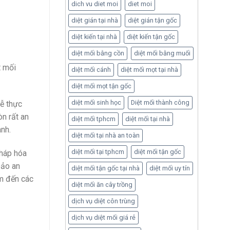
dich vu diet moi
diet moi
diệt gián tại nhà
diệt gián tận gốc
diệt kiến tại nhà
diệt kiến tận gốc
diệt mối bằng cồn
diệt mối bằng muối
t mối
diệt mối cánh
diệt mối mọt tại nhà
diệt mối mọt tận gốc
diệt mối sinh học
Diệt mối thành công
dễ thực
n rất an
diệt mối tphcm
diệt mối tại nhà
nh.
diệt mối tại nhà an toàn
diệt mối tại tphcm
diệt mối tận gốc
pháp hóa
bảo an
diệt mối tận gốc tại nhà
diệt mối uy tín
ìm đến các
diệt mối ăn cây trồng
dịch vụ diệt côn trùng
dịch vụ diệt mối giá rẻ