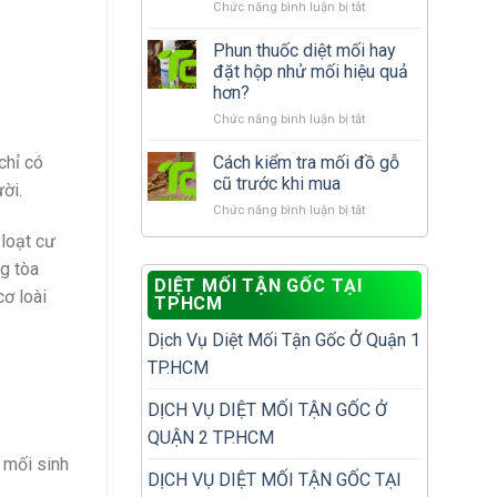
ở
Chức năng bình luận bị tắt
tái
phát?
10
phát
vị
Phun thuốc diệt mối hay
để
trí
không
đặt hộp nhử mối hiệu quả
dễ
phải
hơn?
bị
diệt
ở
Chức năng bình luận bị tắt
bỏ
đi
Phun
sót
diệt
thuốc
khi
Cách kiểm tra mối đồ gỗ
chỉ có
lại
diệt
kiểm
nhiều
cũ trước khi mua
ời.
mối
tra
lần
ở
Chức năng bình luận bị tắt
hay
mối
Cách
đặt
trong
 loạt cư
kiểm
hộp
nhà
ng tòa
tra
nhử
DIỆT MỐI TẬN GỐC TẠI
mối
mối
cơ loài
TPHCM
đồ
hiệu
gỗ
quả
Dịch Vụ Diệt Mối Tận Gốc Ở Quận 1
cũ
hơn?
trước
TP.HCM
khi
mua
DỊCH VỤ DIỆT MỐI TẬN GỐC Ở
QUẬN 2 TP.HCM
 mối sinh
DỊCH VỤ DIỆT MỐI TẬN GỐC TẠI