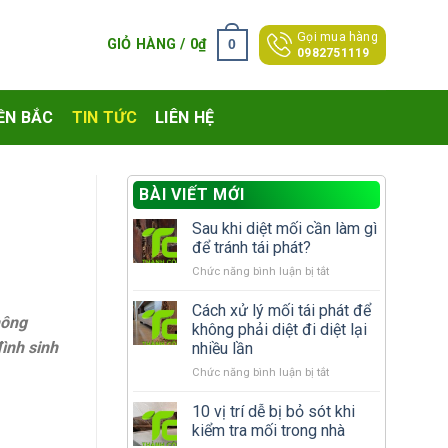
Gọi mua hàng
0
GIỎ HÀNG /
0
₫
0982751119
ỀN BẮC
TIN TỨC
LIÊN HỆ
BÀI VIẾT MỚI
Sau khi diệt mối cần làm gì
để tránh tái phát?
ở
Chức năng bình luận bị tắt
Sau
khi
Cách xử lý mối tái phát để
hông
diệt
không phải diệt đi diệt lại
mối
ình sinh
nhiều lần
cần
ở
Chức năng bình luận bị tắt
làm
Cách
gì
xử
để
10 vị trí dễ bị bỏ sót khi
lý
tránh
kiểm tra mối trong nhà
mối
tái