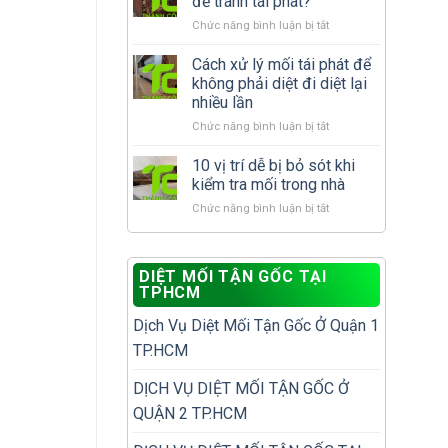
để tránh tái phát?
cánh
xử
ở
Chức năng bình luận bị tắt
xuất
lý
Sau
hiện
hay
khi
Cách xử lý mối tái phát để
nhiều
gọi
diệt
có
dịch
không phải diệt đi diệt lại
mối
phải
vụ
nhiều lần
cần
nhà
diệt
ở
Chức năng bình luận bị tắt
làm
đã
mối?
Cách
gì
có
xử
để
10 vị trí dễ bị bỏ sót khi
tổ
lý
tránh
mối?
kiểm tra mối trong nhà
mối
tái
ở
Chức năng bình luận bị tắt
tái
phát?
10
phát
vị
để
trí
không
DIỆT MỐI TẬN GỐC TẠI
dễ
phải
TPHCM
bị
diệt
bỏ
đi
Dịch Vụ Diệt Mối Tận Gốc Ở Quận 1
sót
diệt
khi
lại
TP.HCM
kiểm
nhiều
tra
lần
DỊCH VỤ DIỆT MỐI TẬN GỐC Ở
mối
QUẬN 2 TP.HCM
trong
nhà