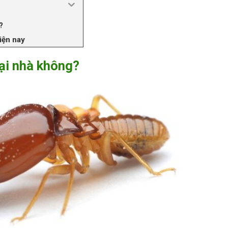
?
iện nay
tại nhà không?