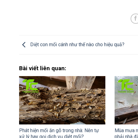
Diệt con mối cánh như thế nào cho hiệu quả?
Bài viết liên quan:
Phát hiện mối ăn gỗ trong nhà: Nên tự
Mùa mưa mố
xử lý hay gọi dịch vụ diệt mối?
phải nhà đ