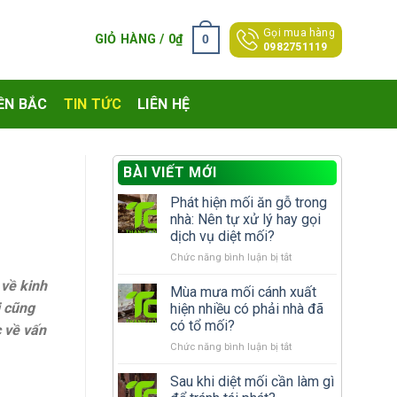
Gọi mua hàng
0
GIỎ HÀNG /
0
₫
0982751119
ỀN BẮC
TIN TỨC
LIÊN HỆ
BÀI VIẾT MỚI
Phát hiện mối ăn gỗ trong
nhà: Nên tự xử lý hay gọi
dịch vụ diệt mối?
ở
Chức năng bình luận bị tắt
Phát
 về kinh
hiện
Mùa mưa mối cánh xuất
mối
i cũng
hiện nhiều có phải nhà đã
ăn
có tổ mối?
 về vấn
gỗ
ở
Chức năng bình luận bị tắt
trong
Mùa
nhà:
mưa
Nên
Sau khi diệt mối cần làm gì
mối
tự