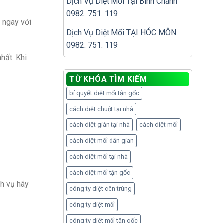
Dịch Vụ Diệt Mối Tại Bình Chánh
0982. 751. 119
ệ ngay với
Dịch Vụ Diệt Mối TẠI HÓC MÔN
0982. 751. 119
hất. Khi
TỪ KHÓA TÌM KIẾM
bí quyết diệt mối tận gốc
cách diệt chuột tại nhà
cách diệt gián tại nhà
cách diệt mối
cách diệt mối dân gian
cách diệt mối tại nhà
cách diệt mối tận gốc
ch vụ hãy
công ty diệt côn trùng
công ty diệt mối
công ty diệt mối tận gốc