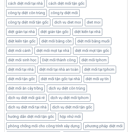
cách diệt mối tại nhà
cách diệt mối tận gốc
công ty diệt côn trùng
công ty diệt mối
công ty diệt mối tận gốc
dich vu diet moi
diet moi
diệt gián tại nhà
diệt gián tận gốc
diệt kiến tại nhà
diệt kiến tận gốc
diệt mối bằng cồn
diệt mối bằng muối
diệt mối cánh
diệt mối mọt tại nhà
diệt mối mọt tận gốc
diệt mối sinh học
Diệt mối thành công
diệt mối tphcm
diệt mối tại nhà
diệt mối tại nhà an toàn
diệt mối tại tphcm
diệt mối tận gốc
diệt mối tận gốc tại nhà
diệt mối uy tín
diệt mối ăn cây trồng
dịch vụ diệt côn trùng
dịch vụ diệt mối giá rẻ
dịch vụ diệt mối tphcm
dịch vụ diệt mối tại nhà
dịch vụ diệt mối tận gốc
hướng dẫn diệt mối tận gốc
hộp nhử mối
phòng chống mối cho công trình xây dựng
phương pháp diệt mối