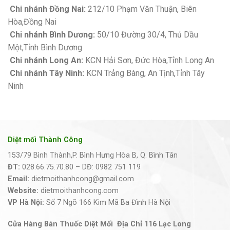
Chi nhánh Đồng Nai:
212/10 Phạm Văn Thuận, Biên
Hòa,Đồng Nai
Chi nhánh Bình Dương:
50/10 Đường 30/4, Thủ Dầu
Một,Tỉnh Bình Dương
Chi nhánh Long An:
KCN Hải Sơn, Đức Hòa,Tỉnh Long An
Chi nhánh Tây Ninh:
KCN Trảng Bàng, An Tịnh,Tỉnh Tây
Ninh
Diệt mối Thành Công
153/79 Bình Thành,P. Bình Hưng Hòa B, Q. Bình Tân
ĐT:
028.66.75.70.80 – DĐ: 0982 751 119
Email:
dietmoithanhcong@gmail.com
Website:
dietmoithanhcong.com
VP Hà Nội:
Số 7 Ngõ 166 Kim Mã Ba Đình Hà Nội
Cửa Hàng Bán Thuốc Diệt Mối Địa Chỉ 116 Lạc Long