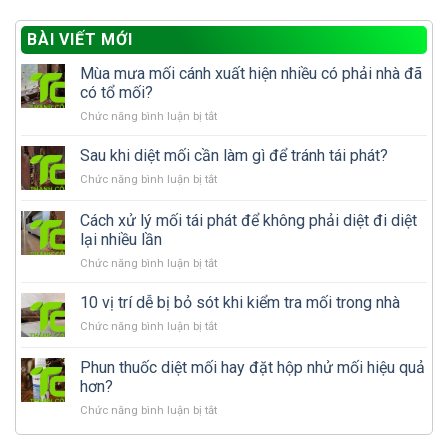
BÀI VIẾT MỚI
Mùa mưa mối cánh xuất hiện nhiều có phải nhà đã
có tổ mối?
ở
Chức năng bình luận bị tắt
Mùa
mưa
Sau khi diệt mối cần làm gì để tránh tái phát?
mối
ở
Chức năng bình luận bị tắt
cánh
Sau
xuất
khi
Cách xử lý mối tái phát để không phải diệt đi diệt
hiện
diệt
nhiều
lại nhiều lần
mối
có
ở
Chức năng bình luận bị tắt
cần
phải
Cách
làm
nhà
xử
gì
10 vị trí dễ bị bỏ sót khi kiểm tra mối trong nhà
đã
lý
để
có
ở
Chức năng bình luận bị tắt
mối
tránh
tổ
10
tái
tái
mối?
vị
Phun thuốc diệt mối hay đặt hộp nhử mối hiệu quả
phát
phát?
trí
để
hơn?
dễ
không
ở
Chức năng bình luận bị tắt
bị
phải
Phun
bỏ
diệt
thuốc
sót