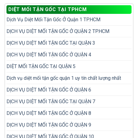
đi
diệt
khi
diệt
DIỆT MỐI TẬN GỐC TẠI TPHCM
mối
kiểm
lại
hay
tra
nhiều
Dịch Vụ Diệt Mối Tận Gốc Ở Quận 1 TP.HCM
đặt
mối
lần
hộp
trong
nhử
DỊCH VỤ DIỆT MỐI TẬN GỐC Ở QUẬN 2 TP.HCM
nhà
mối
hiệu
DỊCH VỤ DIỆT MỐI TẬN GỐC TẠI QUẬN 3
quả
hơn?
DỊCH VỤ DIỆT MỐI TẬN GỐC Ở QUẬN 4
DIỆT MỐI TẬN GỐC TẠI QUẬN 5
Dịch vụ diệt mối tận gốc quận 1 uy tín chất lượng nhất
DỊCH VỤ DIỆT MỐI TẬN GỐC Ở QUẬN 6
DỊCH VỤ DIỆT MỐI TẬN GỐC TẠI QUẬN 7
DỊCH VỤ DIỆT MỐI TẬN GỐC Ở QUẬN 8
DỊCH VỤ DIỆT MỐI TẬN GỐC Ở QUẬN 9
DỊCH VỤ DIỆT MỐI TẬN GỐC Ở QUẬN 10