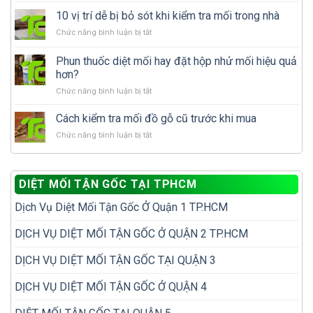
làm
xử
gì
10 vị trí dễ bị bỏ sót khi kiểm tra mối trong nhà
lý
để
ở
Chức năng bình luận bị tắt
mối
tránh
10
tái
tái
vị
Phun thuốc diệt mối hay đặt hộp nhử mối hiệu quả
phát
phát?
trí
để
hơn?
dễ
không
ở
Chức năng bình luận bị tắt
bị
phải
Phun
bỏ
diệt
thuốc
sót
Cách kiểm tra mối đồ gỗ cũ trước khi mua
đi
diệt
khi
diệt
ở
Chức năng bình luận bị tắt
mối
kiểm
lại
Cách
hay
tra
nhiều
kiểm
đặt
mối
lần
tra
hộp
trong
DIỆT MỐI TẬN GỐC TẠI TPHCM
mối
nhử
nhà
đồ
mối
Dịch Vụ Diệt Mối Tận Gốc Ở Quận 1 TP.HCM
gỗ
hiệu
cũ
quả
trước
DỊCH VỤ DIỆT MỐI TẬN GỐC Ở QUẬN 2 TP.HCM
hơn?
khi
mua
DỊCH VỤ DIỆT MỐI TẬN GỐC TẠI QUẬN 3
DỊCH VỤ DIỆT MỐI TẬN GỐC Ở QUẬN 4