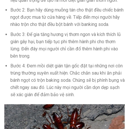
liệu quan trọng để tạo ra mồi diệt gián gián thơm ngon.
Bước 2: Bạn hãy dùng muỗng tán cho thật đều chiếc bánh
ngọt được mua từ cửa hàng về. Tiếp đến mọi người hãy
nhào trộn cho thật đều bột bánh với banking soda.
Bước 3: Để gia tăng hương vị thơm ngon và kích thích lũ
gián gây hại, bạn tiếp tục phi thêm hành phi cho thơm
lừng. Đến đây mọi người chỉ cần đổ thêm hành phi vào
bên trong.
Bước 4: Đem mồi diệt gián tận gốc đặt tại những nơi côn
trùng thường xuyên xuất hiện. Chắc chắn sau khi ăn phải
bánh ngọt có trộn baking soda. Chúng sẽ bị phình bụng và
chết ngay sau đó. Lúc này mọi người cần dọn dẹp sạch
sẽ xác gián để đảm bảo vệ sinh.