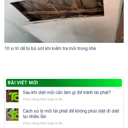
10 vị trí dễ bị bỏ sót khi kiểm tra mối trong nhà
BÀI VIẾT MỚI
Sau khi diệt mối cần làm gì để tránh tái phát?
ở
Chức năng bình luận bị tắt
Sau
khi
Cách xử lý mối tái phát để không phải diệt đi diệt
diệt
lại nhiều lần
mối
ở
Chức năng bình luận bị tắt
cần
Cách