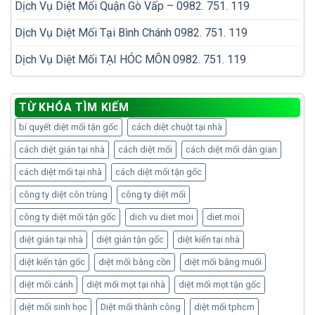
Dịch Vụ Diệt Mối Quận Gò Vấp – 0982. 751. 119
Dịch Vụ Diệt Mối Tại Bình Chánh 0982. 751. 119
Dịch Vụ Diệt Mối TẠI HÓC MÔN 0982. 751. 119
TỪ KHÓA TÌM KIẾM
bí quyết diệt mối tận gốc
cách diệt chuột tại nhà
cách diệt gián tại nhà
cách diệt mối
cách diệt mối dân gian
cách diệt mối tại nhà
cách diệt mối tận gốc
công ty diệt côn trùng
công ty diệt mối
công ty diệt mối tận gốc
dich vu diet moi
diet moi
diệt gián tại nhà
diệt gián tận gốc
diệt kiến tại nhà
diệt kiến tận gốc
diệt mối bằng cồn
diệt mối bằng muối
diệt mối cánh
diệt mối mọt tại nhà
diệt mối mọt tận gốc
diệt mối sinh học
Diệt mối thành công
diệt mối tphcm