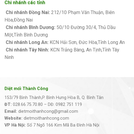
Chi nhánh các tỉnh
Chi nhánh Đồng Nai:
212/10 Phạm Văn Thuận, Biên
Hòa,Đồng Nai
Chi nhánh Bình Dương:
50/10 Đường 30/4, Thủ Dầu
Một,Tỉnh Bình Dương
Chi nhánh Long An:
KCN Hải Sơn, Đức Hòa,Tỉnh Long An
Chi nhánh Tây Ninh:
KCN Trảng Bàng, An Tịnh,Tỉnh Tây
Ninh
Diệt mối Thành Công
153/79 Bình Thành,P. Bình Hưng Hòa B, Q. Bình Tân
ĐT:
028.66.75.70.80 – DĐ: 0982 751 119
Email:
dietmoithanhcong@gmail.com
Website:
dietmoithanhcong.com
VP Hà Nội:
Số 7 Ngõ 166 Kim Mã Ba Đình Hà Nội