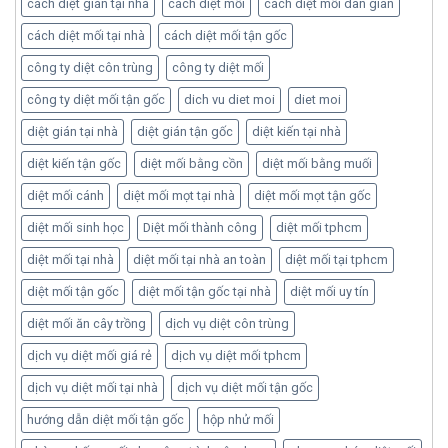
cách diệt gián tại nhà
cách diệt mối
cách diệt mối dân gian
cách diệt mối tại nhà
cách diệt mối tận gốc
công ty diệt côn trùng
công ty diệt mối
công ty diệt mối tận gốc
dich vu diet moi
diet moi
diệt gián tại nhà
diệt gián tận gốc
diệt kiến tại nhà
diệt kiến tận gốc
diệt mối bằng cồn
diệt mối bằng muối
diệt mối cánh
diệt mối mọt tại nhà
diệt mối mọt tận gốc
diệt mối sinh học
Diệt mối thành công
diệt mối tphcm
diệt mối tại nhà
diệt mối tại nhà an toàn
diệt mối tại tphcm
diệt mối tận gốc
diệt mối tận gốc tại nhà
diệt mối uy tín
diệt mối ăn cây trồng
dịch vụ diệt côn trùng
dịch vụ diệt mối giá rẻ
dịch vụ diệt mối tphcm
dịch vụ diệt mối tại nhà
dịch vụ diệt mối tận gốc
hướng dẫn diệt mối tận gốc
hộp nhử mối