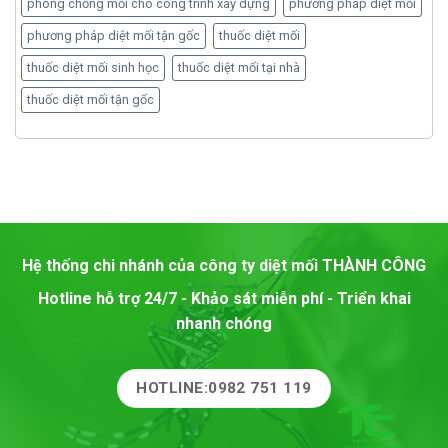
phòng chống mối cho công trình xây dựng
phương pháp diệt mối
phương pháp diệt mối tận gốc
thuốc diệt mối
thuốc diệt mối sinh học
thuốc diệt mối tại nhà
thuốc diệt mối tận gốc
Hệ thống chi nhánh của công ty diệt mối
THÀNH CÔNG
Hotline hỗ trợ 24/7 - Khảo sát miễn phí - Triển khai
nhanh chóng
HOTLINE:0982 751 119