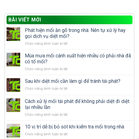
BÀI VIẾT MỚI
Phát hiện mối ăn gỗ trong nhà: Nên tự xử lý hay
gọi dịch vụ diệt mối?
ở
Chức năng bình luận bị tắt
Phát
hiện
Mùa mưa mối cánh xuất hiện nhiều có phải nhà đã
mối
có tổ mối?
ăn
ở
Chức năng bình luận bị tắt
gỗ
Mùa
trong
mưa
Sau khi diệt mối cần làm gì để tránh tái phát?
nhà:
mối
Nên
ở
Chức năng bình luận bị tắt
cánh
tự
Sau
xuất
xử
khi
Cách xử lý mối tái phát để không phải diệt đi diệt
hiện
lý
diệt
nhiều
lại nhiều lần
hay
mối
có
gọi
ở
Chức năng bình luận bị tắt
cần
phải
dịch
Cách
làm
nhà
vụ
xử
gì
10 vị trí dễ bị bỏ sót khi kiểm tra mối trong nhà
đã
diệt
lý
để
có
mối?
ở
Chức năng bình luận bị tắt
mối
tránh
tổ