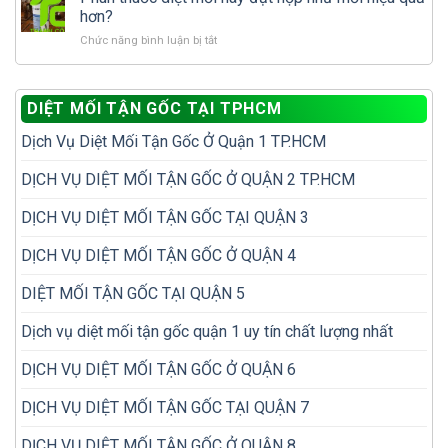
trí
để
hơn?
dễ
không
ở
Chức năng bình luận bị tắt
bị
phải
Phun
bỏ
diệt
thuốc
sót
đi
diệt
khi
diệt
DIỆT MỐI TẬN GỐC TẠI TPHCM
mối
kiểm
lại
hay
tra
nhiều
Dịch Vụ Diệt Mối Tận Gốc Ở Quận 1 TP.HCM
đặt
mối
lần
hộp
trong
nhử
DỊCH VỤ DIỆT MỐI TẬN GỐC Ở QUẬN 2 TP.HCM
nhà
mối
hiệu
DỊCH VỤ DIỆT MỐI TẬN GỐC TẠI QUẬN 3
quả
hơn?
DỊCH VỤ DIỆT MỐI TẬN GỐC Ở QUẬN 4
DIỆT MỐI TẬN GỐC TẠI QUẬN 5
Dịch vụ diệt mối tận gốc quận 1 uy tín chất lượng nhất
DỊCH VỤ DIỆT MỐI TẬN GỐC Ở QUẬN 6
DỊCH VỤ DIỆT MỐI TẬN GỐC TẠI QUẬN 7
DỊCH VỤ DIỆT MỐI TẬN GỐC Ở QUẬN 8