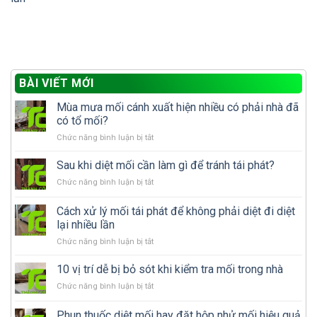
BÀI VIẾT MỚI
Mùa mưa mối cánh xuất hiện nhiều có phải nhà đã
có tổ mối?
ở
Chức năng bình luận bị tắt
Mùa
mưa
Sau khi diệt mối cần làm gì để tránh tái phát?
mối
ở
Chức năng bình luận bị tắt
cánh
Sau
xuất
khi
Cách xử lý mối tái phát để không phải diệt đi diệt
hiện
diệt
nhiều
lại nhiều lần
mối
có
ở
Chức năng bình luận bị tắt
cần
phải
Cách
làm
nhà
xử
gì
10 vị trí dễ bị bỏ sót khi kiểm tra mối trong nhà
đã
lý
để
có
ở
Chức năng bình luận bị tắt
mối
tránh
tổ
10
tái
tái
mối?
vị
Phun thuốc diệt mối hay đặt hộp nhử mối hiệu quả
phát
phát?