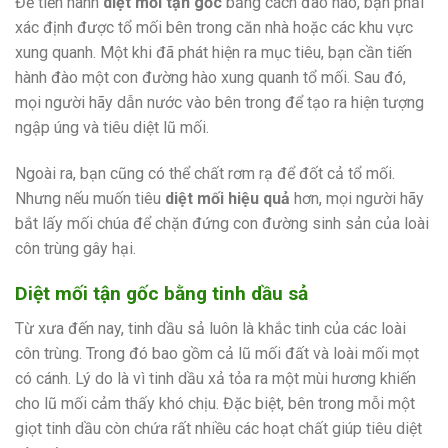
Để tiến hành
diệt mối tận gốc
bằng cách đào hào, bạn phải
xác định được tổ mối bên trong căn nhà hoặc các khu vực
xung quanh. Một khi đã phát hiện ra mục tiêu, bạn cần tiến
hành đào một con đường hào xung quanh tổ mối. Sau đó,
mọi người hãy dẫn nước vào bên trong để tạo ra hiện tượng
ngập úng và tiêu diệt lũ mối.
Ngoài ra, bạn cũng có thể chất rơm rạ để đốt cả tổ mối.
Nhưng nếu muốn tiêu
diệt mối hiệu quả
hơn, mọi người hãy
bắt lấy mối chúa để chặn đứng con đường sinh sản của loài
côn trùng gây hại.
Diệt mối tận gốc bằng tinh dầu sả
Từ xưa đến nay, tinh dầu sả luôn là khắc tinh của các loài
côn trùng. Trong đó bao gồm cả lũ mối đất và loài mối mọt
có cánh. Lý do là vì tinh dầu xả tỏa ra một mùi hương khiến
cho lũ mối cảm thấy khó chịu. Đặc biệt, bên trong mỗi một
giọt tinh dầu còn chứa rất nhiều các hoạt chất giúp tiêu diệt