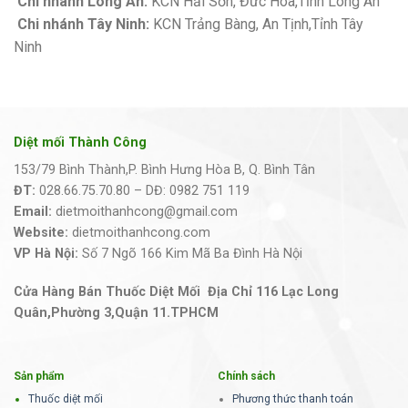
Chi nhánh Long An:
KCN Hải Sơn, Đức Hòa,Tỉnh Long An
Chi nhánh Tây Ninh:
KCN Trảng Bàng, An Tịnh,Tỉnh Tây
Ninh
Diệt mối Thành Công
153/79 Bình Thành,P. Bình Hưng Hòa B, Q. Bình Tân
ĐT:
028.66.75.70.80 – DĐ: 0982 751 119
Email:
dietmoithanhcong@gmail.com
Website:
dietmoithanhcong.com
VP Hà Nội:
Số 7 Ngõ 166 Kim Mã Ba Đình Hà Nội
Cửa Hàng Bán Thuốc Diệt Mối Địa Chỉ 116 Lạc Long
Quân,Phường 3,Quận 11.TPHCM
Sản phẩm
Chính sách
Thuốc diệt mối
Phương thức thanh toán