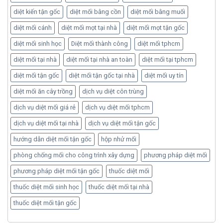
diệt kiến tận gốc
diệt mối bằng cồn
diệt mối bằng muối
diệt mối cánh
diệt mối mọt tại nhà
diệt mối mọt tận gốc
diệt mối sinh học
Diệt mối thành công
diệt mối tphcm
diệt mối tại nhà
diệt mối tại nhà an toàn
diệt mối tại tphcm
diệt mối tận gốc
diệt mối tận gốc tại nhà
diệt mối uy tín
diệt mối ăn cây trồng
dịch vụ diệt côn trùng
dịch vụ diệt mối giá rẻ
dịch vụ diệt mối tphcm
dịch vụ diệt mối tại nhà
dịch vụ diệt mối tận gốc
hướng dẫn diệt mối tận gốc
hộp nhử mối
phòng chống mối cho công trình xây dựng
phương pháp diệt mối
phương pháp diệt mối tận gốc
thuốc diệt mối
thuốc diệt mối sinh học
thuốc diệt mối tại nhà
thuốc diệt mối tận gốc