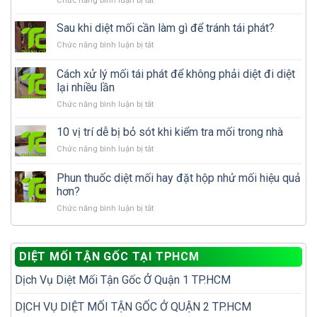
Chức năng bình luận bị tắt
Mùa
mưa
Sau khi diệt mối cần làm gì để tránh tái phát?
mối
ở
Chức năng bình luận bị tắt
cánh
Sau
xuất
khi
Cách xử lý mối tái phát để không phải diệt đi diệt
hiện
diệt
nhiều
lại nhiều lần
mối
có
ở
Chức năng bình luận bị tắt
cần
phải
Cách
làm
nhà
xử
gì
10 vị trí dễ bị bỏ sót khi kiểm tra mối trong nhà
đã
lý
để
có
ở
Chức năng bình luận bị tắt
mối
tránh
tổ
10
tái
tái
mối?
vị
Phun thuốc diệt mối hay đặt hộp nhử mối hiệu quả
phát
phát?
trí
để
hơn?
dễ
không
ở
Chức năng bình luận bị tắt
bị
phải
Phun
bỏ
diệt
thuốc
sót
đi
diệt
khi
diệt
DIỆT MỐI TẬN GỐC TẠI TPHCM
mối
kiểm
lại
hay
tra
nhiều
Dịch Vụ Diệt Mối Tận Gốc Ở Quận 1 TP.HCM
đặt
mối
lần
hộp
trong
nhử
DỊCH VỤ DIỆT MỐI TẬN GỐC Ở QUẬN 2 TP.HCM
nhà
mối