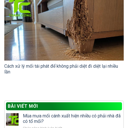
Cách xử lý mối tái phát để không phải diệt đi diệt lại nhiều
lần
BÀI VIẾT MỚI
Mùa mưa mối cánh xuất hiện nhiều có phải nhà đã
có tổ mối?
ở