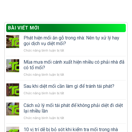
BÀI VIẾT MỚI
Phát hiện mối ăn gỗ trong nhà: Nên tự xử lý hay
gọi dịch vụ diệt mối?
ở
Chức năng bình luận bị tắt
Phát
hiện
Mùa mưa mối cánh xuất hiện nhiều có phải nhà đã
mối
có tổ mối?
ăn
ở
Chức năng bình luận bị tắt
gỗ
Mùa
trong
mưa
Sau khi diệt mối cần làm gì để tránh tái phát?
nhà:
mối
Nên
ở
Chức năng bình luận bị tắt
cánh
tự
Sau
xuất
xử
khi
Cách xử lý mối tái phát để không phải diệt đi diệt
hiện
lý
diệt
nhiều
lại nhiều lần
hay
mối
có
gọi
ở
Chức năng bình luận bị tắt
cần
phải
dịch
Cách
làm
nhà
vụ
xử
gì
10 vị trí dễ bị bỏ sót khi kiểm tra mối trong nhà
đã
diệt