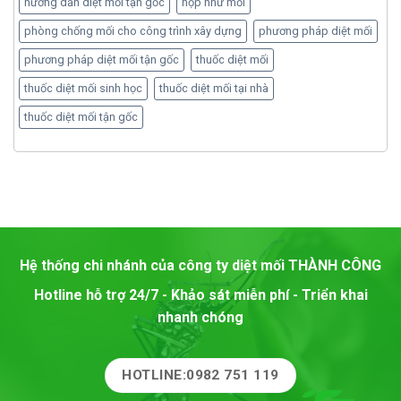
hướng dẫn diệt mối tận gốc
hộp nhử mối
phòng chống mối cho công trình xây dựng
phương pháp diệt mối
phương pháp diệt mối tận gốc
thuốc diệt mối
thuốc diệt mối sinh học
thuốc diệt mối tại nhà
thuốc diệt mối tận gốc
Hệ thống chi nhánh của công ty diệt mối
THÀNH CÔNG
Hotline hỗ trợ 24/7 - Khảo sát miễn phí - Triển khai
nhanh chóng
HOTLINE:0982 751 119