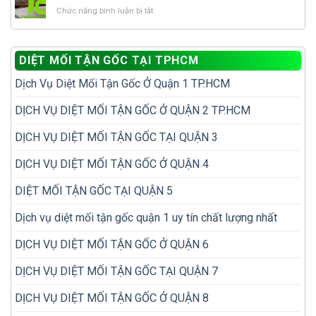
lý
để
có
mối?
ở
Chức năng bình luận bị tắt
mối
tránh
tổ
10
tái
tái
mối?
vị
phát
phát?
trí
để
DIỆT MỐI TẬN GỐC TẠI TPHCM
dễ
không
bị
phải
Dịch Vụ Diệt Mối Tận Gốc Ở Quận 1 TP.HCM
bỏ
diệt
sót
đi
khi
DỊCH VỤ DIỆT MỐI TẬN GỐC Ở QUẬN 2 TP.HCM
diệt
kiểm
lại
tra
nhiều
DỊCH VỤ DIỆT MỐI TẬN GỐC TẠI QUẬN 3
mối
lần
trong
DỊCH VỤ DIỆT MỐI TẬN GỐC Ở QUẬN 4
nhà
DIỆT MỐI TẬN GỐC TẠI QUẬN 5
Dịch vụ diệt mối tận gốc quận 1 uy tín chất lượng nhất
DỊCH VỤ DIỆT MỐI TẬN GỐC Ở QUẬN 6
DỊCH VỤ DIỆT MỐI TẬN GỐC TẠI QUẬN 7
DỊCH VỤ DIỆT MỐI TẬN GỐC Ở QUẬN 8