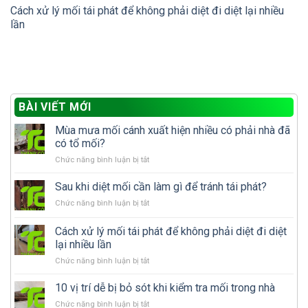
Cách xử lý mối tái phát để không phải diệt đi diệt lại nhiều
lần
BÀI VIẾT MỚI
Mùa mưa mối cánh xuất hiện nhiều có phải nhà đã
có tổ mối?
ở
Chức năng bình luận bị tắt
Mùa
mưa
Sau khi diệt mối cần làm gì để tránh tái phát?
mối
ở
Chức năng bình luận bị tắt
cánh
Sau
xuất
khi
Cách xử lý mối tái phát để không phải diệt đi diệt
hiện
diệt
nhiều
lại nhiều lần
mối
có
ở
Chức năng bình luận bị tắt
cần
phải
Cách
làm
nhà
xử
gì
10 vị trí dễ bị bỏ sót khi kiểm tra mối trong nhà
đã
lý
để
có
ở
Chức năng bình luận bị tắt
mối
tránh