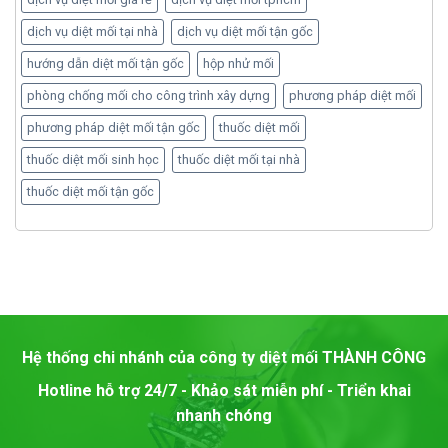
dịch vụ diệt mối tại nhà
dịch vụ diệt mối tận gốc
hướng dẫn diệt mối tận gốc
hộp nhử mối
phòng chống mối cho công trình xây dựng
phương pháp diệt mối
phương pháp diệt mối tận gốc
thuốc diệt mối
thuốc diệt mối sinh học
thuốc diệt mối tại nhà
thuốc diệt mối tận gốc
Hệ thống chi nhánh của công ty diệt mối
THÀNH CÔNG
Hotline hỗ trợ 24/7 - Khảo sát miễn phí - Triển khai
nhanh chóng