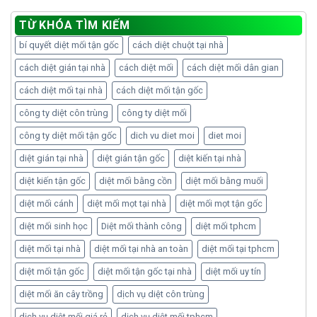
TỪ KHÓA TÌM KIẾM
bí quyết diệt mối tận gốc
cách diệt chuột tại nhà
cách diệt gián tại nhà
cách diệt mối
cách diệt mối dân gian
cách diệt mối tại nhà
cách diệt mối tận gốc
công ty diệt côn trùng
công ty diệt mối
công ty diệt mối tận gốc
dich vu diet moi
diet moi
diệt gián tại nhà
diệt gián tận gốc
diệt kiến tại nhà
diệt kiến tận gốc
diệt mối bằng cồn
diệt mối bằng muối
diệt mối cánh
diệt mối mọt tại nhà
diệt mối mọt tận gốc
diệt mối sinh học
Diệt mối thành công
diệt mối tphcm
diệt mối tại nhà
diệt mối tại nhà an toàn
diệt mối tại tphcm
diệt mối tận gốc
diệt mối tận gốc tại nhà
diệt mối uy tín
diệt mối ăn cây trồng
dịch vụ diệt côn trùng
dịch vụ diệt mối giá rẻ
dịch vụ diệt mối tphcm