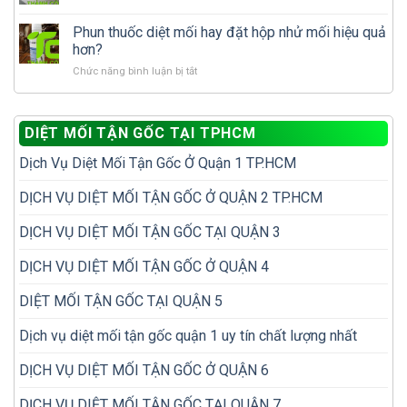
tổ
10
tái
tái
mối?
vị
Phun thuốc diệt mối hay đặt hộp nhử mối hiệu quả
phát
phát?
trí
để
hơn?
dễ
không
ở
Chức năng bình luận bị tắt
bị
phải
Phun
bỏ
diệt
thuốc
sót
đi
diệt
khi
diệt
DIỆT MỐI TẬN GỐC TẠI TPHCM
mối
kiểm
lại
hay
tra
nhiều
Dịch Vụ Diệt Mối Tận Gốc Ở Quận 1 TP.HCM
đặt
mối
lần
hộp
trong
nhử
DỊCH VỤ DIỆT MỐI TẬN GỐC Ở QUẬN 2 TP.HCM
nhà
mối
hiệu
DỊCH VỤ DIỆT MỐI TẬN GỐC TẠI QUẬN 3
quả
hơn?
DỊCH VỤ DIỆT MỐI TẬN GỐC Ở QUẬN 4
DIỆT MỐI TẬN GỐC TẠI QUẬN 5
Dịch vụ diệt mối tận gốc quận 1 uy tín chất lượng nhất
DỊCH VỤ DIỆT MỐI TẬN GỐC Ở QUẬN 6
DỊCH VỤ DIỆT MỐI TẬN GỐC TẠI QUẬN 7