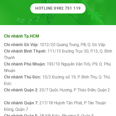
HOTLINE:0982 751 119
Chi nhánh Tp.HCM
Chi nhánh Gò Vấp:
1012/20 Quang Trung, P.8, Q. Gò Vấp
Chi nhánh Bình Thạnh:
111/15 Đường Trục 30, P.13, Q. Bình
Thạnh
Chi nhánh Phú Nhuận:
193/10 Nguyễn Văn Trỗi, P.9, Q. Phú
Nhuận
Chi nhánh Thủ Đức:
15/2 Đường số 19, P. Bình Thọ, Q. Thủ
Đức
Chi nhánh Quận 2:
20/7 Quốc Hương, P. Thảo Điền, Quận 2
Bảng giá sơn Kova
Chi nhánh Quận 7:
217/18 Huỳnh Tấn Phát, P. Tân Thuận
Đông, Quận 7
Chi nhánh Quận 5:
18 Yết Kiêu, Phường 9, Quận 5