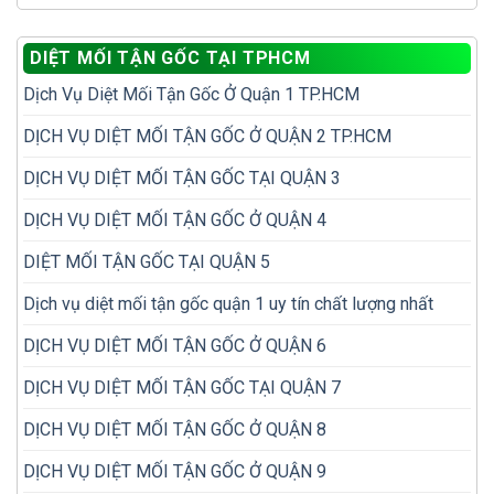
hay
tra
nhiều
kiểm
đặt
mối
lần
tra
hộp
trong
DIỆT MỐI TẬN GỐC TẠI TPHCM
mối
nhử
nhà
đồ
mối
Dịch Vụ Diệt Mối Tận Gốc Ở Quận 1 TP.HCM
gỗ
hiệu
cũ
quả
trước
DỊCH VỤ DIỆT MỐI TẬN GỐC Ở QUẬN 2 TP.HCM
hơn?
khi
mua
DỊCH VỤ DIỆT MỐI TẬN GỐC TẠI QUẬN 3
DỊCH VỤ DIỆT MỐI TẬN GỐC Ở QUẬN 4
DIỆT MỐI TẬN GỐC TẠI QUẬN 5
Dịch vụ diệt mối tận gốc quận 1 uy tín chất lượng nhất
DỊCH VỤ DIỆT MỐI TẬN GỐC Ở QUẬN 6
DỊCH VỤ DIỆT MỐI TẬN GỐC TẠI QUẬN 7
DỊCH VỤ DIỆT MỐI TẬN GỐC Ở QUẬN 8
DỊCH VỤ DIỆT MỐI TẬN GỐC Ở QUẬN 9