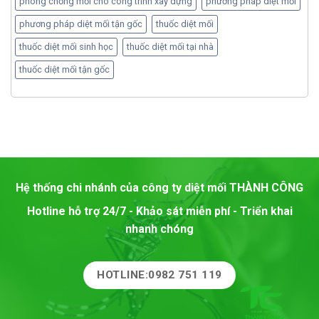
phòng chống mối cho công trình xây dựng
phương pháp diệt mối
phương pháp diệt mối tận gốc
thuốc diệt mối
thuốc diệt mối sinh học
thuốc diệt mối tại nhà
thuốc diệt mối tận gốc
Hệ thống chi nhánh của công ty diệt mối
THÀNH CÔNG
Hotline hỗ trợ 24/7 - Khảo sát miễn phí - Triển khai
nhanh chóng
HOTLINE:0982 751 119