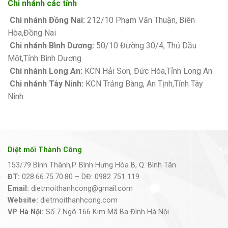
Chi nhánh các tỉnh
Chi nhánh Đồng Nai:
212/10 Phạm Văn Thuận, Biên
Hòa,Đồng Nai
Chi nhánh Bình Dương:
50/10 Đường 30/4, Thủ Dầu
Một,Tỉnh Bình Dương
Chi nhánh Long An:
KCN Hải Sơn, Đức Hòa,Tỉnh Long An
Chi nhánh Tây Ninh:
KCN Trảng Bàng, An Tịnh,Tỉnh Tây
Ninh
Diệt mối Thành Công
153/79 Bình Thành,P. Bình Hưng Hòa B, Q. Bình Tân
ĐT:
028.66.75.70.80 – DĐ: 0982 751 119
Email:
dietmoithanhcong@gmail.com
Website:
dietmoithanhcong.com
VP Hà Nội:
Số 7 Ngõ 166 Kim Mã Ba Đình Hà Nội