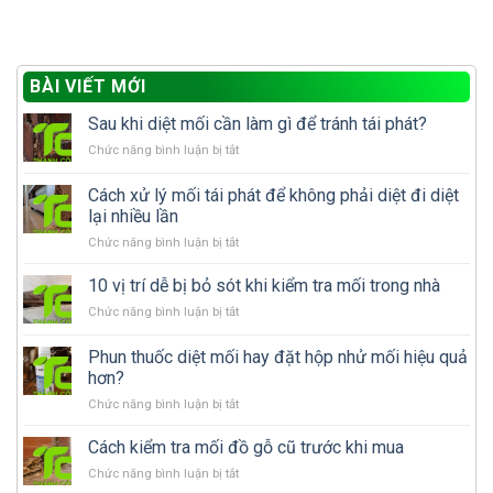
BÀI VIẾT MỚI
Sau khi diệt mối cần làm gì để tránh tái phát?
ở
Chức năng bình luận bị tắt
Sau
khi
Cách xử lý mối tái phát để không phải diệt đi diệt
diệt
lại nhiều lần
mối
ở
Chức năng bình luận bị tắt
cần
Cách
làm
xử
gì
10 vị trí dễ bị bỏ sót khi kiểm tra mối trong nhà
lý
để
ở
Chức năng bình luận bị tắt
mối
tránh
10
tái
tái
vị
Phun thuốc diệt mối hay đặt hộp nhử mối hiệu quả
phát
phát?
trí
để
hơn?
dễ
không
ở
Chức năng bình luận bị tắt
bị
phải
Phun
bỏ
diệt
thuốc
sót
Cách kiểm tra mối đồ gỗ cũ trước khi mua
đi
diệt
khi
diệt
ở
Chức năng bình luận bị tắt
mối
kiểm
lại
Cách