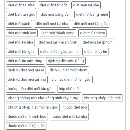
diệt gián tại nhà
diệt gián tận gốc
diệt kiến tại nhà
diệt kiến tận gốc
diệt mối bằng cồn
diệt mối bằng muối
diệt mối cánh
diệt mối mọt tại nhà
diệt mối mọt tận gốc
diệt mối sinh học
Diệt mối thành công
diệt mối tphcm
diệt mối tại nhà
diệt mối tại nhà an toàn
diệt mối tại tphcm
diệt mối tận gốc
diệt mối tận gốc tại nhà
diệt mối uy tín
diệt mối ăn cây trồng
dịch vụ diệt côn trùng
dịch vụ diệt mối giá rẻ
dịch vụ diệt mối tphcm
dịch vụ diệt mối tại nhà
dịch vụ diệt mối tận gốc
hướng dẫn diệt mối tận gốc
hộp nhử mối
phòng chống mối cho công trình xây dựng
phương pháp diệt mối
phương pháp diệt mối tận gốc
thuốc diệt mối
thuốc diệt mối sinh học
thuốc diệt mối tại nhà
thuốc diệt mối tận gốc