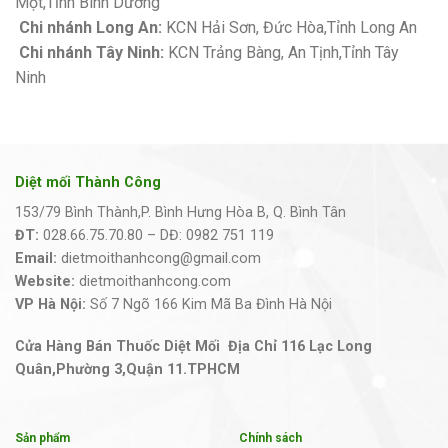
Một,Tỉnh Bình Dương
Chi nhánh Long An:
KCN Hải Sơn, Đức Hòa,Tỉnh Long An
Chi nhánh Tây Ninh:
KCN Trảng Bàng, An Tịnh,Tỉnh Tây
Ninh
Diệt mối Thành Công
153/79 Bình Thành,P. Bình Hưng Hòa B, Q. Bình Tân
ĐT:
028.66.75.70.80 – DĐ: 0982 751 119
Email:
dietmoithanhcong@gmail.com
Website:
dietmoithanhcong.com
VP Hà Nội:
Số 7 Ngõ 166 Kim Mã Ba Đình Hà Nội
Cửa Hàng Bán Thuốc Diệt Mối Địa Chỉ 116 Lạc Long
Quân,Phường 3,Quận 11.TPHCM
Sản phẩm
Chính sách