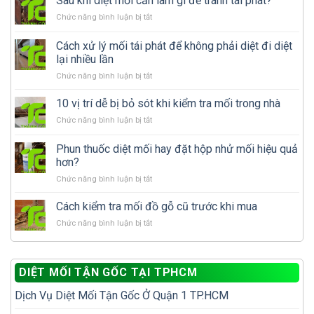
Sau khi diệt mối cần làm gì để tránh tái phát?
ở
Chức năng bình luận bị tắt
Sau
khi
Cách xử lý mối tái phát để không phải diệt đi diệt
diệt
lại nhiều lần
mối
ở
Chức năng bình luận bị tắt
cần
Cách
làm
xử
gì
10 vị trí dễ bị bỏ sót khi kiểm tra mối trong nhà
lý
để
ở
Chức năng bình luận bị tắt
mối
tránh
10
tái
tái
vị
Phun thuốc diệt mối hay đặt hộp nhử mối hiệu quả
phát
phát?
trí
để
hơn?
dễ
không
ở
Chức năng bình luận bị tắt
bị
phải
Phun
bỏ
diệt
thuốc
sót
Cách kiểm tra mối đồ gỗ cũ trước khi mua
đi
diệt
khi
diệt
ở
Chức năng bình luận bị tắt
mối
kiểm
lại
Cách
hay
tra
nhiều
kiểm
đặt
mối
lần
tra
hộp
trong
DIỆT MỐI TẬN GỐC TẠI TPHCM
mối
nhử
nhà
đồ
mối
Dịch Vụ Diệt Mối Tận Gốc Ở Quận 1 TP.HCM
gỗ
hiệu
cũ
quả