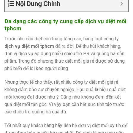
Nội Dung Chính
Đa dạng các công ty cung cấp dịch vụ diệt mối
tphcm
Trước nhu cầu diệt côn trùng tăng cao, hàng loạt công ty
dịch vụ
diệt mối tphcm
đã ra đời. Để thu hút khách hàng,
đơn vị dịch vụ áp dụng nhiều chiêu trò PR và quảng bá sản
phẩm. Trong đó phương thức diệt mối giá rẻ được sử dụng
phổ biến để lôi kéo người dùng.
Nhưng thực tế cho thấy, rất nhiều công ty diệt mối giá rẻ
không đảm bảo sự chuyên nghiệp. Hậu quả là hiệu quả diệt
mối không đạt được như ý. Cũng như không đem đến kết
quả diệt mối tận gốc. Vì vậy bạn cần hết sức tỉnh táo trước
các chiêu trò quảng bá quá đà.
Tốt nhất quý khách hàng hãy liên hệ đơn vị diệt mối uy tín để
được đảm bảo quyền lợi cao nhất. Đó phải là nơi cung cấp