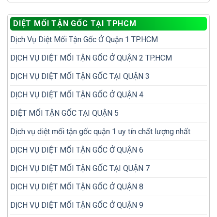
tra
nhiều
kiểm
đặt
mối
lần
tra
hộp
trong
DIỆT MỐI TẬN GỐC TẠI TPHCM
mối
nhử
nhà
đồ
mối
Dịch Vụ Diệt Mối Tận Gốc Ở Quận 1 TP.HCM
gỗ
hiệu
cũ
quả
trước
DỊCH VỤ DIỆT MỐI TẬN GỐC Ở QUẬN 2 TP.HCM
hơn?
khi
mua
DỊCH VỤ DIỆT MỐI TẬN GỐC TẠI QUẬN 3
DỊCH VỤ DIỆT MỐI TẬN GỐC Ở QUẬN 4
DIỆT MỐI TẬN GỐC TẠI QUẬN 5
Dịch vụ diệt mối tận gốc quận 1 uy tín chất lượng nhất
DỊCH VỤ DIỆT MỐI TẬN GỐC Ở QUẬN 6
DỊCH VỤ DIỆT MỐI TẬN GỐC TẠI QUẬN 7
DỊCH VỤ DIỆT MỐI TẬN GỐC Ở QUẬN 8
DỊCH VỤ DIỆT MỐI TẬN GỐC Ở QUẬN 9