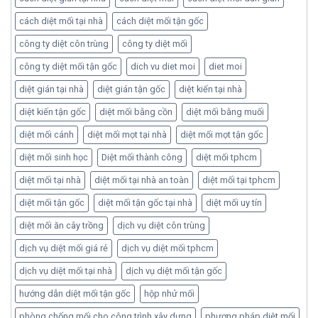
cách diệt mối tại nhà
cách diệt mối tận gốc
công ty diệt côn trùng
công ty diệt mối
công ty diệt mối tận gốc
dich vu diet moi
diet moi
diệt gián tại nhà
diệt gián tận gốc
diệt kiến tại nhà
diệt kiến tận gốc
diệt mối bằng cồn
diệt mối bằng muối
diệt mối cánh
diệt mối mọt tại nhà
diệt mối mọt tận gốc
diệt mối sinh học
Diệt mối thành công
diệt mối tphcm
diệt mối tại nhà
diệt mối tại nhà an toàn
diệt mối tại tphcm
diệt mối tận gốc
diệt mối tận gốc tại nhà
diệt mối uy tín
diệt mối ăn cây trồng
dịch vụ diệt côn trùng
dịch vụ diệt mối giá rẻ
dịch vụ diệt mối tphcm
dịch vụ diệt mối tại nhà
dịch vụ diệt mối tận gốc
hướng dẫn diệt mối tận gốc
hộp nhử mối
phòng chống mối cho công trình xây dựng
phương pháp diệt mối