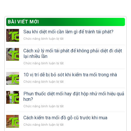
BÀI VIẾT MỚI
Sau khi diệt mối cần làm gì để tránh tái phát?
ở
Chức năng bình luận bị tắt
Sau
khi
Cách xử lý mối tái phát để không phải diệt đi diệt
diệt
lại nhiều lần
mối
ở
Chức năng bình luận bị tắt
cần
Cách
làm
xử
gì
10 vị trí dễ bị bỏ sót khi kiểm tra mối trong nhà
lý
để
ở
Chức năng bình luận bị tắt
mối
tránh
10
tái
tái
vị
Phun thuốc diệt mối hay đặt hộp nhử mối hiệu quả
phát
phát?
trí
để
hơn?
dễ
không
ở
Chức năng bình luận bị tắt
bị
phải
Phun
bỏ
diệt
thuốc
sót
Cách kiểm tra mối đồ gỗ cũ trước khi mua
đi
diệt
khi
diệt
ở
Chức năng bình luận bị tắt
mối
kiểm
lại
Cách
hay