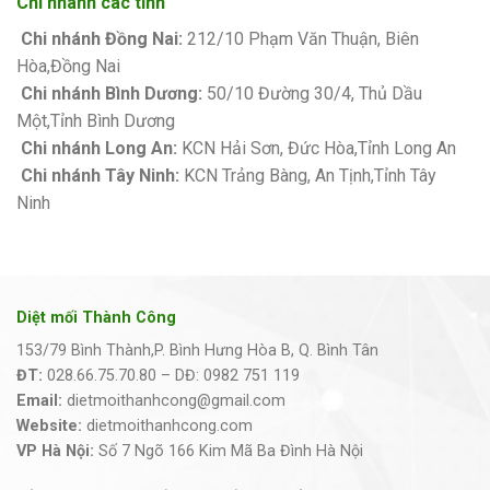
Chi nhánh các tỉnh
Chi nhánh Đồng Nai:
212/10 Phạm Văn Thuận, Biên
Hòa,Đồng Nai
Chi nhánh Bình Dương:
50/10 Đường 30/4, Thủ Dầu
Một,Tỉnh Bình Dương
Chi nhánh Long An:
KCN Hải Sơn, Đức Hòa,Tỉnh Long An
Chi nhánh Tây Ninh:
KCN Trảng Bàng, An Tịnh,Tỉnh Tây
Ninh
Diệt mối Thành Công
153/79 Bình Thành,P. Bình Hưng Hòa B, Q. Bình Tân
ĐT:
028.66.75.70.80 – DĐ: 0982 751 119
Email:
dietmoithanhcong@gmail.com
Website:
dietmoithanhcong.com
VP Hà Nội:
Số 7 Ngõ 166 Kim Mã Ba Đình Hà Nội