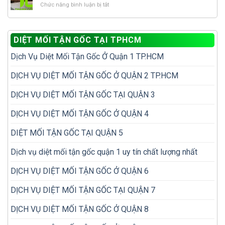
có
mối?
ở
Chức năng bình luận bị tắt
mối
tránh
tổ
10
tái
tái
mối?
vị
phát
phát?
trí
để
DIỆT MỐI TẬN GỐC TẠI TPHCM
dễ
không
bị
phải
Dịch Vụ Diệt Mối Tận Gốc Ở Quận 1 TP.HCM
bỏ
diệt
sót
đi
khi
DỊCH VỤ DIỆT MỐI TẬN GỐC Ở QUẬN 2 TP.HCM
diệt
kiểm
lại
tra
nhiều
DỊCH VỤ DIỆT MỐI TẬN GỐC TẠI QUẬN 3
mối
lần
trong
DỊCH VỤ DIỆT MỐI TẬN GỐC Ở QUẬN 4
nhà
DIỆT MỐI TẬN GỐC TẠI QUẬN 5
Dịch vụ diệt mối tận gốc quận 1 uy tín chất lượng nhất
DỊCH VỤ DIỆT MỐI TẬN GỐC Ở QUẬN 6
DỊCH VỤ DIỆT MỐI TẬN GỐC TẠI QUẬN 7
DỊCH VỤ DIỆT MỐI TẬN GỐC Ở QUẬN 8