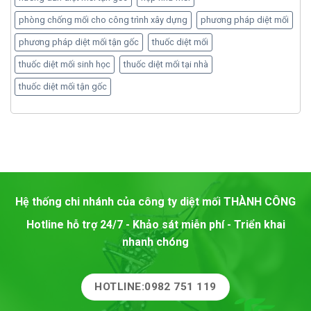
phòng chống mối cho công trình xây dựng
phương pháp diệt mối
phương pháp diệt mối tận gốc
thuốc diệt mối
thuốc diệt mối sinh học
thuốc diệt mối tại nhà
thuốc diệt mối tận gốc
Hệ thống chi nhánh của công ty diệt mối
THÀNH CÔNG
Hotline hỗ trợ 24/7 - Khảo sát miễn phí - Triển khai
nhanh chóng
HOTLINE:0982 751 119