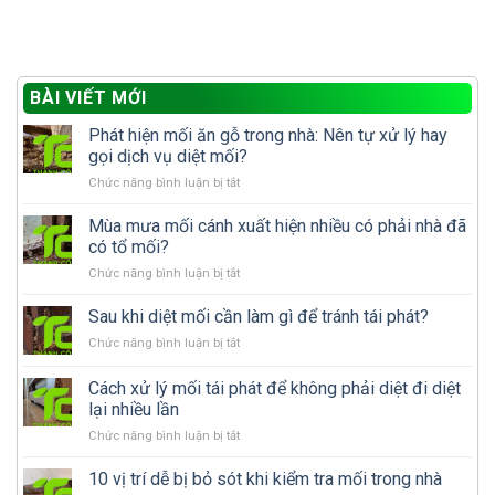
BÀI VIẾT MỚI
Phát hiện mối ăn gỗ trong nhà: Nên tự xử lý hay
gọi dịch vụ diệt mối?
ở
Chức năng bình luận bị tắt
Phát
hiện
Mùa mưa mối cánh xuất hiện nhiều có phải nhà đã
mối
có tổ mối?
ăn
ở
Chức năng bình luận bị tắt
gỗ
Mùa
trong
mưa
Sau khi diệt mối cần làm gì để tránh tái phát?
nhà:
mối
Nên
ở
Chức năng bình luận bị tắt
cánh
tự
Sau
xuất
xử
khi
Cách xử lý mối tái phát để không phải diệt đi diệt
hiện
lý
diệt
nhiều
lại nhiều lần
hay
mối
có
gọi
ở
Chức năng bình luận bị tắt
cần
phải
dịch
Cách
làm
nhà
vụ
xử
gì
10 vị trí dễ bị bỏ sót khi kiểm tra mối trong nhà
đã
diệt
lý
để