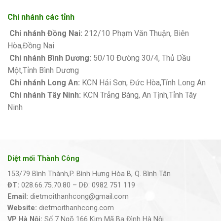
Chi nhánh các tỉnh
Chi nhánh Đồng Nai:
212/10 Phạm Văn Thuận, Biên
Hòa,Đồng Nai
Chi nhánh Bình Dương:
50/10 Đường 30/4, Thủ Dầu
Một,Tỉnh Bình Dương
Chi nhánh Long An:
KCN Hải Sơn, Đức Hòa,Tỉnh Long An
Chi nhánh Tây Ninh:
KCN Trảng Bàng, An Tịnh,Tỉnh Tây
Ninh
Diệt mối Thành Công
153/79 Bình Thành,P. Bình Hưng Hòa B, Q. Bình Tân
ĐT:
028.66.75.70.80 – DĐ: 0982 751 119
Email:
dietmoithanhcong@gmail.com
Website:
dietmoithanhcong.com
VP Hà Nội:
Số 7 Ngõ 166 Kim Mã Ba Đình Hà Nội