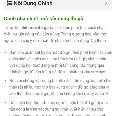
Nội Dung Chính
Cách nhận biết mối tấn công đồ gỗ
Trước khi
diệt mối đồ gỗ
tại nhà, bạn phải biết cách nhận
diện sự tấn công của côn trùng. Trong trường hợp này, mọi
người cần chú ý quan sát để nhận biết cho đúng. Cụ thể là:
Bạn cần quan sát kỹ bề mặt đồ gỗ. Nếu phát hiện các viên
phân nhỏ và nhiều mùn cưa bên trên ghế gỗ, chắc chắn
vật dụng nội thất đang bị mối tấn công. Bởi trong quá
trình ăn gỗ, lũ côn trùng sẽ để lại phân tại khu vực này.
Đối với những vật dụng bị mối cánh tấn công, bạn sẽ nhìn
thấy rất nhiều mối thợ bay xung quanh đồ gỗ. Đặc biệt là
vào thời điểm mưa gió, khi mà không khí cực kỳ ẩm ướt.
Dấu hiệu tiếp theo để mọi người nhận biết đồ gỗ bị mối
tấn công là trên vật dụng nội thất xuất hiện nhiều chỗ
phồng lồi lõm. Hoặc các lỗ mối và đường hầm chi chít.