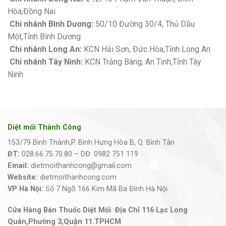
Hòa,Đồng Nai
Chi nhánh Bình Dương:
50/10 Đường 30/4, Thủ Dầu
Một,Tỉnh Bình Dương
Chi nhánh Long An:
KCN Hải Sơn, Đức Hòa,Tỉnh Long An
Chi nhánh Tây Ninh:
KCN Trảng Bàng, An Tịnh,Tỉnh Tây
Ninh
Diệt mối Thành Công
153/79 Bình Thành,P. Bình Hưng Hòa B, Q. Bình Tân
ĐT:
028.66.75.70.80 – DĐ: 0982 751 119
Email:
dietmoithanhcong@gmail.com
Website:
dietmoithanhcong.com
VP Hà Nội:
Số 7 Ngõ 166 Kim Mã Ba Đình Hà Nội
Cửa Hàng Bán Thuốc Diệt Mối Địa Chỉ 116 Lạc Long
Quân,Phường 3,Quận 11.TPHCM