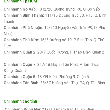
Chi nhánh Tp.HCM
Chi nhánh Gò Vấp:
1012/20 Quang Trung, P.8, Q. Gò Vấp
Chi nhánh Bình Thạnh:
111/15 Đường Trục 30, P.13, Q. Bình
Thạnh
Chi nhánh Phú Nhuận:
193/10 Nguyễn Văn Trỗi, P.9, Q. Phú
Nhuận
Chi nhánh Thủ Đức:
15/2 Đường số 19, P. Bình Thọ, Q. Thủ
Đức
Chi nhánh Quận 2:
20/7 Quốc Hương, P. Thảo Điền, Quận 2
Bảng giá sơn Kova
Chi nhánh Quận 7:
217/18 Huỳnh Tấn Phát, P. Tân Thuận
Đông, Quận 7
Chi nhánh Quận 5:
18 Yết Kiêu, Phường 9, Quận 5
Chi nhánh Tân Bình:
25/37 Hoàng Văn Thụ, P.4, Q. Tân Bình
Chi nhánh các tỉnh
Chi nhánh Đồng Nai:
212/10 Phạm Văn Thuận, Biên