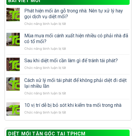
BÀI VIẾT MỚI
Phát hiện mối ăn gỗ trong nhà: Nên tự xử lý hay
gọi dịch vụ diệt mối?
ở
Chức năng bình luận bị tắt
Phát
hiện
Mùa mưa mối cánh xuất hiện nhiều có phải nhà đã
mối
có tổ mối?
ăn
ở
Chức năng bình luận bị tắt
gỗ
Mùa
trong
mưa
Sau khi diệt mối cần làm gì để tránh tái phát?
nhà:
mối
Nên
ở
Chức năng bình luận bị tắt
cánh
tự
Sau
xuất
xử
khi
Cách xử lý mối tái phát để không phải diệt đi diệt
hiện
lý
diệt
nhiều
lại nhiều lần
hay
mối
có
gọi
ở
Chức năng bình luận bị tắt
cần
phải
dịch
Cách
làm
nhà
vụ
xử
gì
10 vị trí dễ bị bỏ sót khi kiểm tra mối trong nhà
đã
diệt
lý
để
có
mối?
ở
Chức năng bình luận bị tắt
mối
tránh
tổ
10
tái
tái
mối?
vị
phát
phát?
trí
để
DIỆT MỐI TẬN GỐC TẠI TPHCM
dễ
không