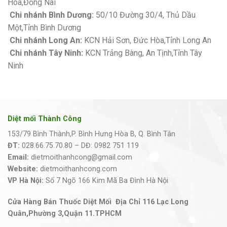
Hòa,Đồng Nai
Chi nhánh Bình Dương:
50/10 Đường 30/4, Thủ Dầu
Một,Tỉnh Bình Dương
Chi nhánh Long An:
KCN Hải Sơn, Đức Hòa,Tỉnh Long An
Chi nhánh Tây Ninh:
KCN Trảng Bàng, An Tịnh,Tỉnh Tây
Ninh
Diệt mối Thành Công
153/79 Bình Thành,P. Bình Hưng Hòa B, Q. Bình Tân
ĐT:
028.66.75.70.80 – DĐ: 0982 751 119
Email:
dietmoithanhcong@gmail.com
Website:
dietmoithanhcong.com
VP Hà Nội:
Số 7 Ngõ 166 Kim Mã Ba Đình Hà Nội
Cửa Hàng Bán Thuốc Diệt Mối Địa Chỉ 116 Lạc Long
Quân,Phường 3,Quận 11.TPHCM