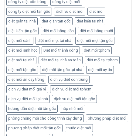
công ty diệt côn trùng
công ty diệt mối
công ty diệt mối tận gốc
dich vu diet moi
diet moi
diệt gián tại nhà
diệt gián tận gốc
diệt kiến tại nhà
diệt kiến tận gốc
diệt mối bằng cồn
diệt mối bằng muối
diệt mối cánh
diệt mối mọt tại nhà
diệt mối mọt tận gốc
diệt mối sinh học
Diệt mối thành công
diệt mối tphcm
diệt mối tại nhà
diệt mối tại nhà an toàn
diệt mối tại tphcm
diệt mối tận gốc
diệt mối tận gốc tại nhà
diệt mối uy tín
diệt mối ăn cây trồng
dịch vụ diệt côn trùng
dịch vụ diệt mối giá rẻ
dịch vụ diệt mối tphcm
dịch vụ diệt mối tại nhà
dịch vụ diệt mối tận gốc
hướng dẫn diệt mối tận gốc
hộp nhử mối
phòng chống mối cho công trình xây dựng
phương pháp diệt mối
phương pháp diệt mối tận gốc
thuốc diệt mối