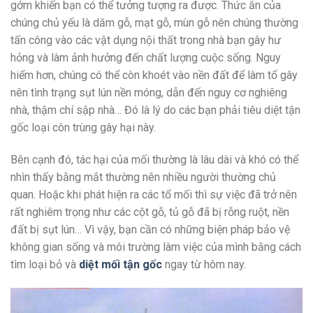
gớm khiến bạn có thể tưởng tượng ra được. Thức ăn của
chúng chủ yếu là dăm gỗ, mạt gỗ, mùn gỗ nên chúng thường
tấn công vào các vật dụng nội thất trong nhà bạn gây hư
hỏng và làm ảnh hưởng đến chất lượng cuộc sống. Nguy
hiểm hơn, chúng có thể còn khoét vào nền đất để làm tổ gây
nên tình trạng sụt lún nền móng, dẫn đến nguy cơ nghiêng
nhà, thậm chí sập nhà… Đó là lý do các bạn phải tiêu diệt tận
gốc loại côn trùng gây hại này.
Bên cạnh đó, tác hại của mối thường là lâu dài và khó có thể
nhìn thấy bằng mắt thường nên nhiều người thường chủ
quan. Hoặc khi phát hiện ra các tổ mối thì sự việc đã trở nên
rất nghiêm trọng như các cột gỗ, tủ gỗ đã bị rỗng ruột, nền
đất bị sụt lún… Vì vậy, bạn cần có những biện pháp bảo vệ
không gian sống và môi trường làm việc của mình bằng cách
tìm loại bỏ và
diệt mối tận gốc
ngay từ hôm nay.