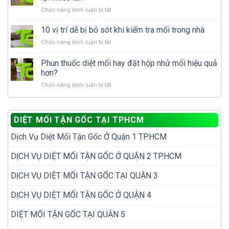
mối
có
ở
Chức năng bình luận bị tắt
cần
phải
Cách
làm
nhà
xử
gì
10 vị trí dễ bị bỏ sót khi kiểm tra mối trong nhà
đã
lý
để
có
ở
Chức năng bình luận bị tắt
mối
tránh
tổ
10
tái
tái
mối?
vị
Phun thuốc diệt mối hay đặt hộp nhử mối hiệu quả
phát
phát?
trí
để
hơn?
dễ
không
ở
Chức năng bình luận bị tắt
bị
phải
Phun
bỏ
diệt
thuốc
sót
đi
diệt
khi
diệt
DIỆT MỐI TẬN GỐC TẠI TPHCM
mối
kiểm
lại
hay
tra
nhiều
Dịch Vụ Diệt Mối Tận Gốc Ở Quận 1 TP.HCM
đặt
mối
lần
hộp
trong
nhử
DỊCH VỤ DIỆT MỐI TẬN GỐC Ở QUẬN 2 TP.HCM
nhà
mối
hiệu
DỊCH VỤ DIỆT MỐI TẬN GỐC TẠI QUẬN 3
quả
hơn?
DỊCH VỤ DIỆT MỐI TẬN GỐC Ở QUẬN 4
DIỆT MỐI TẬN GỐC TẠI QUẬN 5