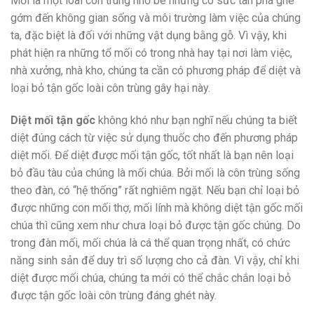
Mối là một loài côn trùng nhỏ bé nhưng có sức tàn phá ghê
gớm đến không gian sống và môi trường làm việc của chúng
ta, đặc biệt là đối với những vật dụng bằng gỗ. Vì vậy, khi
phát hiện ra những tổ mối có trong nhà hay tại nơi làm việc,
nhà xưởng, nhà kho, chúng ta cần có phương pháp để diệt và
loại bỏ tận gốc loài côn trùng gây hại này.
Diệt mối tận gốc
không khó như bạn nghĩ nếu chúng ta biết
diệt đúng cách từ việc sử dụng thuốc cho đến phương pháp
diệt mối. Để diệt được mối tận gốc, tốt nhất là bạn nên loại
bỏ đầu tàu của chúng là mối chúa. Bởi mối là côn trùng sống
theo đàn, có “hệ thống” rất nghiêm ngặt. Nếu bạn chỉ loại bỏ
được những con mối thợ, mối lính mà không diệt tận gốc mối
chúa thì cũng xem như chưa loại bỏ được tận gốc chúng. Do
trong đàn mối, mối chúa là cá thể quan trọng nhất, có chức
năng sinh sản để duy trì số lượng cho cả đàn. Vì vậy, chỉ khi
diệt được mối chúa, chúng ta mới có thể chắc chắn loại bỏ
được tận gốc loài côn trùng đáng ghét này.