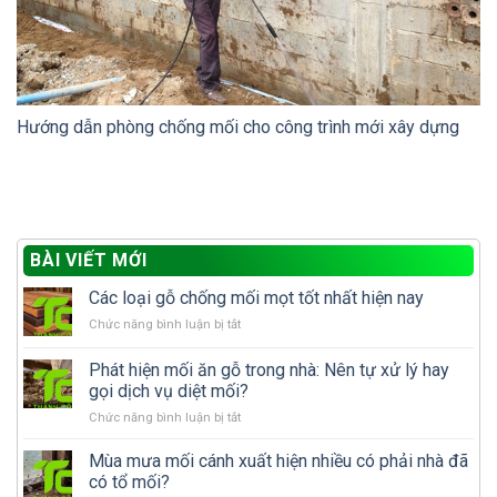
Hướng dẫn phòng chống mối cho công trình mới xây dựng
BÀI VIẾT MỚI
Các loại gỗ chống mối mọt tốt nhất hiện nay
ở
Chức năng bình luận bị tắt
Các
loại
Phát hiện mối ăn gỗ trong nhà: Nên tự xử lý hay
gỗ
gọi dịch vụ diệt mối?
chống
ở
Chức năng bình luận bị tắt
mối
Phát
mọt
hiện
tốt
Mùa mưa mối cánh xuất hiện nhiều có phải nhà đã
mối
nhất
có tổ mối?
ăn
hiện