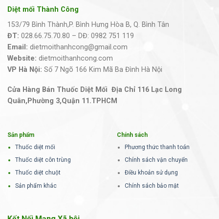
Diệt mối Thành Công
153/79 Bình Thành,P. Bình Hưng Hòa B, Q. Bình Tân
ĐT:
028.66.75.70.80 – DĐ: 0982 751 119
Email:
dietmoithanhcong@gmail.com
Website:
dietmoithanhcong.com
VP Hà Nội:
Số 7 Ngõ 166 Kim Mã Ba Đình Hà Nội
Cửa Hàng Bán Thuốc Diệt Mối Địa Chỉ 116 Lạc Long
Quân,Phường 3,Quận 11.TPHCM
Sản phẩm
Chính sách
Thuốc diệt mối
Phương thức thanh toán
Thuốc diệt côn trùng
Chính sách vận chuyển
Thuốc diệt chuột
Điều khoản sử dụng
Sản phẩm khác
Chính sách bảo mật
Kết Nối Mạng Xã hội