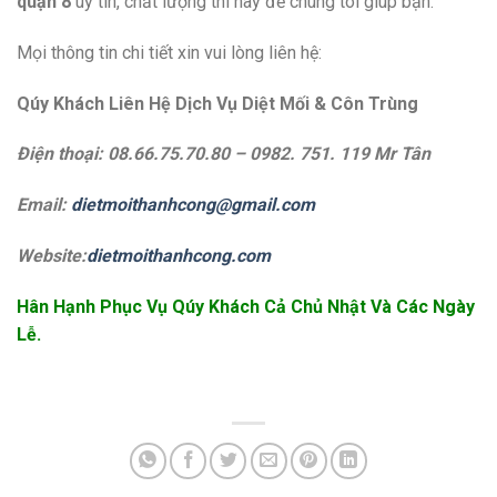
quận 8
uy tín, chất lượng thì hãy để chúng tôi giúp bạn.
Mọi thông tin chi tiết xin vui lòng liên hệ:
Qúy Khách Liên Hệ Dịch Vụ Diệt Mối & Côn Trùng
Điện thoại: 08.66.75.70.80 – 0982. 751. 119 Mr Tân
Email:
dietmoithanhcong@gmail.com
Website:
dietmoithanhcong.com
Hân Hạnh Phục Vụ Qúy Khách Cả Chủ Nhật Và Các Ngày
Lễ.