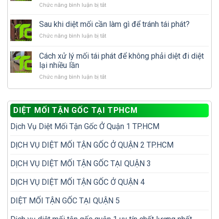
ở
Chức năng bình luận bị tắt
gỗ
nay
Mùa
trong
mưa
Sau khi diệt mối cần làm gì để tránh tái phát?
nhà:
mối
Nên
ở
Chức năng bình luận bị tắt
cánh
tự
Sau
xuất
xử
khi
Cách xử lý mối tái phát để không phải diệt đi diệt
hiện
lý
diệt
nhiều
lại nhiều lần
hay
mối
có
gọi
ở
Chức năng bình luận bị tắt
cần
phải
dịch
Cách
làm
nhà
vụ
xử
gì
đã
diệt
lý
để
có
mối?
DIỆT MỐI TẬN GỐC TẠI TPHCM
mối
tránh
tổ
tái
tái
mối?
Dịch Vụ Diệt Mối Tận Gốc Ở Quận 1 TP.HCM
phát
phát?
để
không
DỊCH VỤ DIỆT MỐI TẬN GỐC Ở QUẬN 2 TP.HCM
phải
diệt
DỊCH VỤ DIỆT MỐI TẬN GỐC TẠI QUẬN 3
đi
diệt
DỊCH VỤ DIỆT MỐI TẬN GỐC Ở QUẬN 4
lại
nhiều
DIỆT MỐI TẬN GỐC TẠI QUẬN 5
lần