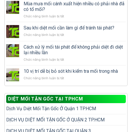
hiện
Mùa mưa mối cánh xuất hiện nhiều có phải nhà đã
mối
có tổ mối?
ăn
ở
Chức năng bình luận bị tắt
gỗ
Mùa
trong
mưa
Sau khi diệt mối cần làm gì để tránh tái phát?
nhà:
mối
Nên
ở
Chức năng bình luận bị tắt
cánh
tự
Sau
xuất
xử
khi
Cách xử lý mối tái phát để không phải diệt đi diệt
hiện
lý
diệt
nhiều
lại nhiều lần
hay
mối
có
gọi
ở
Chức năng bình luận bị tắt
cần
phải
dịch
Cách
làm
nhà
vụ
xử
gì
10 vị trí dễ bị bỏ sót khi kiểm tra mối trong nhà
đã
diệt
lý
để
có
mối?
ở
Chức năng bình luận bị tắt
mối
tránh
tổ
10
tái
tái
mối?
vị
phát
phát?
trí
để
DIỆT MỐI TẬN GỐC TẠI TPHCM
dễ
không
bị
phải
Dịch Vụ Diệt Mối Tận Gốc Ở Quận 1 TP.HCM
bỏ
diệt
sót
đi
khi
DỊCH VỤ DIỆT MỐI TẬN GỐC Ở QUẬN 2 TP.HCM
diệt
kiểm
lại
tra
nhiều
DỊCH VỤ DIỆT MỐI TẬN GỐC TẠI QUẬN 3