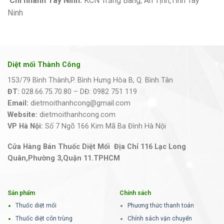
Chi nhánh Tây Ninh:
KCN Trảng Bàng, An Tịnh,Tỉnh Tây
Ninh
Diệt mối Thành Công
153/79 Bình Thành,P. Bình Hưng Hòa B, Q. Bình Tân
ĐT:
028.66.75.70.80 – DĐ: 0982 751 119
Email:
dietmoithanhcong@gmail.com
Website:
dietmoithanhcong.com
VP Hà Nội:
Số 7 Ngõ 166 Kim Mã Ba Đình Hà Nội
Cửa Hàng Bán Thuốc Diệt Mối Địa Chỉ 116 Lạc Long
Quân,Phường 3,Quận 11.TPHCM
Sản phẩm
Chính sách
Thuốc diệt mối
Phương thức thanh toán
Thuốc diệt côn trùng
Chính sách vận chuyển