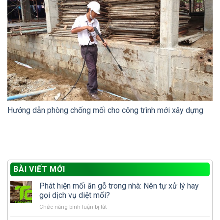
Hướng dẫn phòng chống mối cho công trình mới xây dựng
BÀI VIẾT MỚI
Phát hiện mối ăn gỗ trong nhà: Nên tự xử lý hay
gọi dịch vụ diệt mối?
ở
Chức năng bình luận bị tắt
Phát