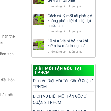
để tránh tái phát?
cánh
xử
ở
Chức năng bình luận bị tắt
xuất
lý
Sau
hiện
hay
khi
Cách xử lý mối tái phát để
nhiều
gọi
diệt
có
dịch
không phải diệt đi diệt lại
mối
phải
vụ
nhiều lần
cần
nhà
diệt
ở
Chức năng bình luận bị tắt
làm
đã
mối?
Cách
gì
i hàn the
có
xử
để
10 vị trí dễ bị bỏ sót khi
tổ
hà.
lý
tránh
mối?
kiểm tra mối trong nhà
mối
tái
ở
Chức năng bình luận bị tắt
tái
phát?
 làm sẵn
10
phát
vị
để
trí
không
DIỆT MỐI TẬN GỐC TẠI
dễ
phải
TPHCM
bị
diệt
bỏ
đi
t đều hỗn
Dịch Vụ Diệt Mối Tận Gốc Ở Quận 1
sót
diệt
khi
lại
TP.HCM
kiểm
nhiều
tra
phải mồi
lần
DỊCH VỤ DIỆT MỐI TẬN GỐC Ở
mối
QUẬN 2 TP.HCM
trong
nhà