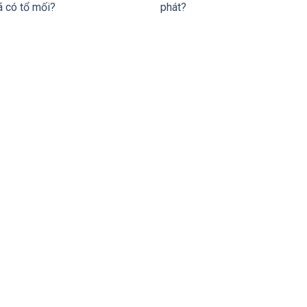
ã có tổ mối?
phát?