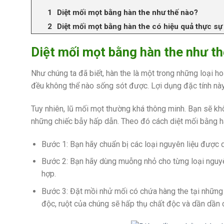
Diệt mối mọt bằng hàn the như thế nào?
Diệt mối mọt bằng hàn the có hiệu quả thực s
Diệt mối mọt bằng hàn the như t
Như chúng ta đã biết, hàn the là một trong những loại ho
đều không thể nào sống sót được. Lợi dụng đặc tính nà
Tuy nhiên, lũ mối mọt thường khá thông minh. Bạn sẽ kh
những chiếc bẫy hấp dẫn. Theo đó cách diệt mối bằng h
Bước 1: Bạn hãy chuẩn bị các loại nguyên liệu được 
Bước 2: Bạn hãy dùng muỗng nhỏ cho từng loại nguyên 
hợp.
Bước 3: Đặt mồi nhử mối có chứa hàng the tại những v
độc, ruột của chúng sẽ hấp thụ chất độc và dần dần c