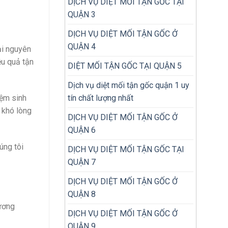
DỊCH VỤ DIỆT MỐI TẬN GỐC TẠI
QUẬN 3
DỊCH VỤ DIỆT MỐI TẬN GỐC Ở
QUẬN 4
ại nguyên
ệu quả tận
DIỆT MỐI TẬN GỐC TẠI QUẬN 5
Dịch vụ diệt mối tận gốc quận 1 uy
tín chất lượng nhất
iệm sinh
 khó lòng
DỊCH VỤ DIỆT MỐI TẬN GỐC Ở
QUẬN 6
úng tôi
DỊCH VỤ DIỆT MỐI TẬN GỐC TẠI
QUẬN 7
DỊCH VỤ DIỆT MỐI TẬN GỐC Ở
QUẬN 8
hương
DỊCH VỤ DIỆT MỐI TẬN GỐC Ở
QUẬN 9