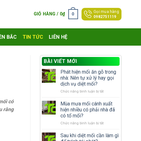
Gọi mua hàng
0
GIỎ HÀNG /
0
₫
0982751119
ỀN BẮC
TIN TỨC
LIÊN HỆ
BÀI VIẾT MỚI
Phát hiện mối ăn gỗ trong
nhà: Nên tự xử lý hay gọi
dịch vụ diệt mối?
ở
Chức năng bình luận bị tắt
Phát
mối có
hiện
Mùa mưa mối cánh xuất
mối
u rằng
hiện nhiều có phải nhà đã
ăn
có tổ mối?
gỗ
ở
Chức năng bình luận bị tắt
trong
Mùa
nhà:
mưa
Nên
Sau khi diệt mối cần làm gì
mối
tự