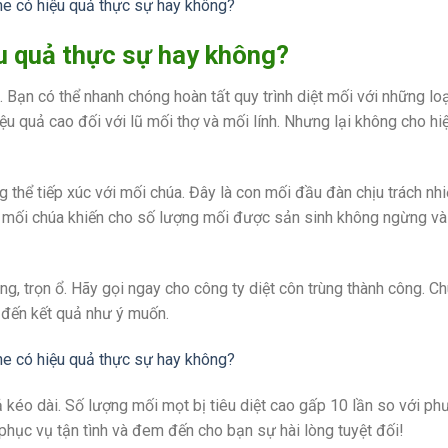
u quả thực sự hay không?
. Bạn có thể nhanh chóng hoàn tất quy trình diệt mối với những lo
iệu quả cao đối với lũ mối thợ và mối lính. Nhưng lại không cho hi
g thể tiếp xúc với mối chúa. Đây là con mối đầu đàn chịu trách nh
ủa mối chúa khiến cho số lượng mối được sản sinh không ngừng và
, trọn ổ. Hãy gọi ngay cho công ty diệt côn trùng thành công. Ch
 đến kết quả như ý muốn.
ả kéo dài. Số lượng mối mọt bị tiêu diệt cao gấp 10 lần so với p
phục vụ tận tình và đem đến cho bạn sự hài lòng tuyệt đối!