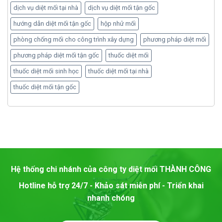
dịch vụ diệt mối tại nhà
dịch vụ diệt mối tận gốc
hướng dẫn diệt mối tận gốc
hộp nhử mối
phòng chống mối cho công trình xây dựng
phương pháp diệt mối
phương pháp diệt mối tận gốc
thuốc diệt mối
thuốc diệt mối sinh học
thuốc diệt mối tại nhà
thuốc diệt mối tận gốc
Hệ thống chi nhánh của công ty diệt mối
THÀNH CÔNG
Hotline hỗ trợ 24/7 - Khảo sát miễn phí - Triển khai
nhanh chóng