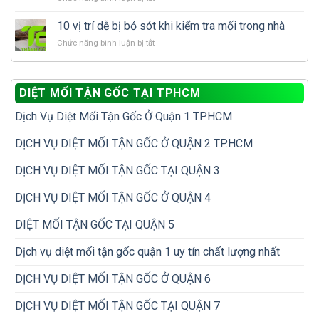
phải
dịch
Cách
làm
nhà
vụ
xử
gì
10 vị trí dễ bị bỏ sót khi kiểm tra mối trong nhà
đã
diệt
lý
để
có
mối?
ở
Chức năng bình luận bị tắt
mối
tránh
tổ
10
tái
tái
mối?
vị
phát
phát?
trí
để
DIỆT MỐI TẬN GỐC TẠI TPHCM
dễ
không
bị
phải
Dịch Vụ Diệt Mối Tận Gốc Ở Quận 1 TP.HCM
bỏ
diệt
sót
đi
khi
DỊCH VỤ DIỆT MỐI TẬN GỐC Ở QUẬN 2 TP.HCM
diệt
kiểm
lại
tra
nhiều
DỊCH VỤ DIỆT MỐI TẬN GỐC TẠI QUẬN 3
mối
lần
trong
DỊCH VỤ DIỆT MỐI TẬN GỐC Ở QUẬN 4
nhà
DIỆT MỐI TẬN GỐC TẠI QUẬN 5
Dịch vụ diệt mối tận gốc quận 1 uy tín chất lượng nhất
DỊCH VỤ DIỆT MỐI TẬN GỐC Ở QUẬN 6
DỊCH VỤ DIỆT MỐI TẬN GỐC TẠI QUẬN 7