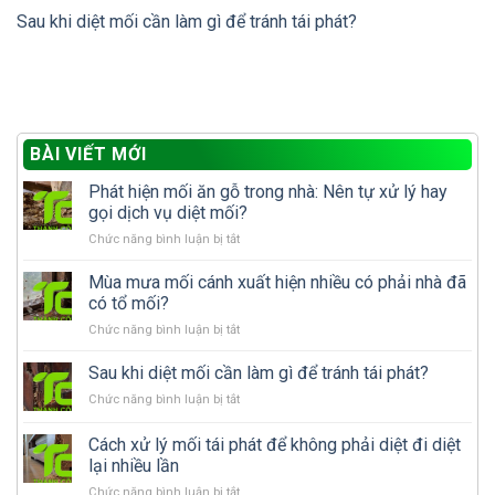
Sau khi diệt mối cần làm gì để tránh tái phát?
BÀI VIẾT MỚI
Phát hiện mối ăn gỗ trong nhà: Nên tự xử lý hay
gọi dịch vụ diệt mối?
ở
Chức năng bình luận bị tắt
Phát
hiện
Mùa mưa mối cánh xuất hiện nhiều có phải nhà đã
mối
có tổ mối?
ăn
ở
Chức năng bình luận bị tắt
gỗ
Mùa
trong
mưa
Sau khi diệt mối cần làm gì để tránh tái phát?
nhà:
mối
Nên
ở
Chức năng bình luận bị tắt
cánh
tự
Sau
xuất
xử
khi
Cách xử lý mối tái phát để không phải diệt đi diệt
hiện
lý
diệt
nhiều
lại nhiều lần
hay
mối
có
gọi
ở
Chức năng bình luận bị tắt
cần