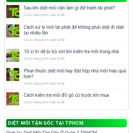
Sau khi diệt mối cần làm gì để tránh tái phát?
ở
Chức năng bình luận bị tắt
Sau
khi
Cách xử lý mối tái phát để không phải diệt đi diệt
diệt
lại nhiều lần
mối
ở
Chức năng bình luận bị tắt
cần
Cách
làm
xử
gì
10 vị trí dễ bị bỏ sót khi kiểm tra mối trong nhà
lý
để
ở
Chức năng bình luận bị tắt
mối
tránh
10
tái
tái
vị
Phun thuốc diệt mối hay đặt hộp nhử mối hiệu quả
phát
phát?
trí
để
hơn?
dễ
không
ở
Chức năng bình luận bị tắt
bị
phải
Phun
bỏ
diệt
thuốc
sót
Cách kiểm tra mối đồ gỗ cũ trước khi mua
đi
diệt
khi
diệt
ở
Chức năng bình luận bị tắt
mối
kiểm
lại
Cách
hay
tra
nhiều
kiểm
đặt
mối
lần
tra
hộp
trong
DIỆT MỐI TẬN GỐC TẠI TPHCM
mối
nhử
nhà
đồ
mối
Dịch Vụ Diệt Mối Tận Gốc Ở Quận 1 TP.HCM
gỗ