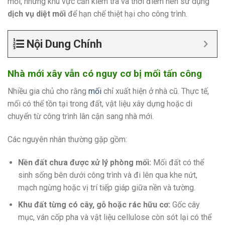
mối, những khu vực cần kiểm tra và thời điểm nên sử dụng
dịch vụ diệt mối
để hạn chế thiệt hại cho công trình.
Nội Dung Chính
Nhà mới xây vẫn có nguy cơ bị mối tấn công
Nhiều gia chủ cho rằng
mối
chỉ xuất hiện ở nhà cũ. Thực tế,
mối có thể tồn tại trong đất, vật liệu xây dựng hoặc di
chuyển từ công trình lân cận sang nhà mới.
Các nguyên nhân thường gặp gồm:
Nền đất chưa được xử lý phòng mối:
Mối đất có thể
sinh sống bên dưới công trình và đi lên qua khe nứt,
mạch ngừng hoặc vị trí tiếp giáp giữa nền và tường.
Khu đất từng có cây, gỗ hoặc rác hữu cơ:
Gốc cây
mục, ván cốp pha và vật liệu cellulose còn sót lại có thể