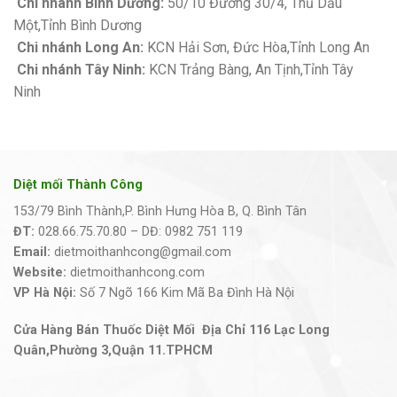
Chi nhánh Bình Dương:
50/10 Đường 30/4, Thủ Dầu
Một,Tỉnh Bình Dương
Chi nhánh Long An:
KCN Hải Sơn, Đức Hòa,Tỉnh Long An
Chi nhánh Tây Ninh:
KCN Trảng Bàng, An Tịnh,Tỉnh Tây
Ninh
Diệt mối Thành Công
153/79 Bình Thành,P. Bình Hưng Hòa B, Q. Bình Tân
ĐT:
028.66.75.70.80 – DĐ: 0982 751 119
Email:
dietmoithanhcong@gmail.com
Website:
dietmoithanhcong.com
VP Hà Nội:
Số 7 Ngõ 166 Kim Mã Ba Đình Hà Nội
Cửa Hàng Bán Thuốc Diệt Mối Địa Chỉ 116 Lạc Long
Quân,Phường 3,Quận 11.TPHCM