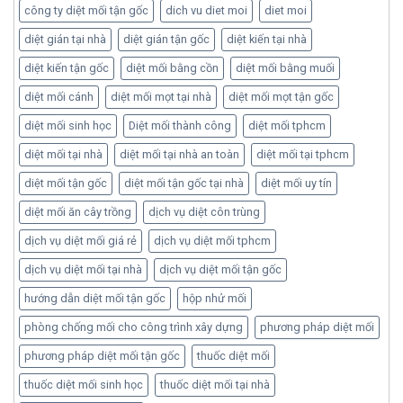
công ty diệt mối tận gốc
dich vu diet moi
diet moi
diệt gián tại nhà
diệt gián tận gốc
diệt kiến tại nhà
diệt kiến tận gốc
diệt mối bằng cồn
diệt mối bằng muối
diệt mối cánh
diệt mối mọt tại nhà
diệt mối mọt tận gốc
diệt mối sinh học
Diệt mối thành công
diệt mối tphcm
diệt mối tại nhà
diệt mối tại nhà an toàn
diệt mối tại tphcm
diệt mối tận gốc
diệt mối tận gốc tại nhà
diệt mối uy tín
diệt mối ăn cây trồng
dịch vụ diệt côn trùng
dịch vụ diệt mối giá rẻ
dịch vụ diệt mối tphcm
dịch vụ diệt mối tại nhà
dịch vụ diệt mối tận gốc
hướng dẫn diệt mối tận gốc
hộp nhử mối
phòng chống mối cho công trình xây dựng
phương pháp diệt mối
phương pháp diệt mối tận gốc
thuốc diệt mối
thuốc diệt mối sinh học
thuốc diệt mối tại nhà