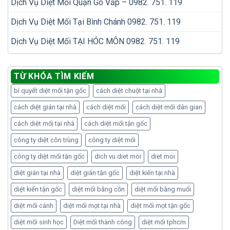
Dịch Vụ Diệt Mối Quận Gò Vấp – 0982. 751. 119
Dịch Vụ Diệt Mối Tại Bình Chánh 0982. 751. 119
Dịch Vụ Diệt Mối TẠI HÓC MÔN 0982. 751. 119
TỪ KHÓA TÌM KIẾM
bí quyết diệt mối tận gốc
cách diệt chuột tại nhà
cách diệt gián tại nhà
cách diệt mối
cách diệt mối dân gian
cách diệt mối tại nhà
cách diệt mối tận gốc
công ty diệt côn trùng
công ty diệt mối
công ty diệt mối tận gốc
dich vu diet moi
diet moi
diệt gián tại nhà
diệt gián tận gốc
diệt kiến tại nhà
diệt kiến tận gốc
diệt mối bằng cồn
diệt mối bằng muối
diệt mối cánh
diệt mối mọt tại nhà
diệt mối mọt tận gốc
diệt mối sinh học
Diệt mối thành công
diệt mối tphcm