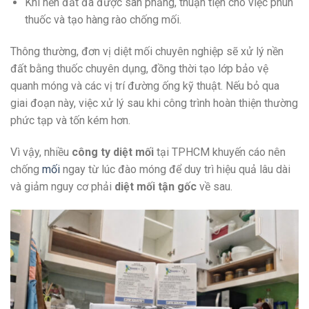
Khi nền đất đã được san phẳng, thuận tiện cho việc phun
thuốc và tạo hàng rào chống mối.
Thông thường, đơn vị diệt mối chuyên nghiệp sẽ xử lý nền
đất bằng thuốc chuyên dụng, đồng thời tạo lớp bảo vệ
quanh móng và các vị trí đường ống kỹ thuật. Nếu bỏ qua
giai đoạn này, việc xử lý sau khi công trình hoàn thiện thường
phức tạp và tốn kém hơn.
Vì vậy, nhiều
công ty diệt mối
tại TPHCM khuyến cáo nên
chống
mối
ngay từ lúc đào móng để duy trì hiệu quả lâu dài
và giảm nguy cơ phải
diệt mối tận gốc
về sau.