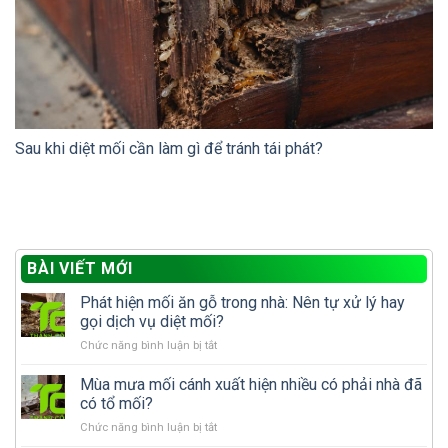
Sau khi diệt mối cần làm gì để tránh tái phát?
BÀI VIẾT MỚI
Phát hiện mối ăn gỗ trong nhà: Nên tự xử lý hay
gọi dịch vụ diệt mối?
ở
Chức năng bình luận bị tắt
Phát
hiện
Mùa mưa mối cánh xuất hiện nhiều có phải nhà đã
mối
có tổ mối?
ăn
ở
Chức năng bình luận bị tắt
gỗ
Mùa
trong