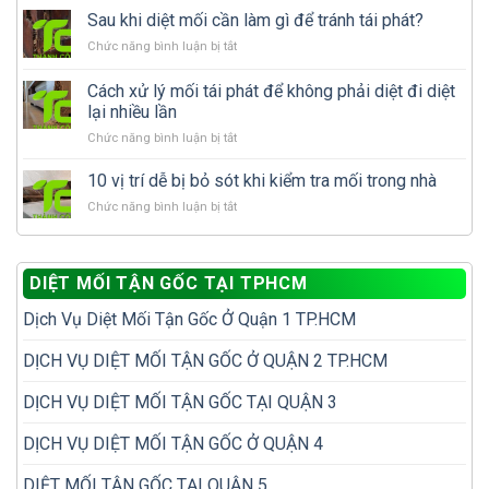
mưa
Sau khi diệt mối cần làm gì để tránh tái phát?
nhà:
mối
Nên
ở
Chức năng bình luận bị tắt
cánh
tự
Sau
xuất
xử
khi
Cách xử lý mối tái phát để không phải diệt đi diệt
hiện
lý
diệt
nhiều
lại nhiều lần
hay
mối
có
gọi
ở
Chức năng bình luận bị tắt
cần
phải
dịch
Cách
làm
nhà
vụ
xử
gì
10 vị trí dễ bị bỏ sót khi kiểm tra mối trong nhà
đã
diệt
lý
để
có
mối?
ở
Chức năng bình luận bị tắt
mối
tránh
tổ
10
tái
tái
mối?
vị
phát
phát?
trí
để
DIỆT MỐI TẬN GỐC TẠI TPHCM
dễ
không
bị
phải
Dịch Vụ Diệt Mối Tận Gốc Ở Quận 1 TP.HCM
bỏ
diệt
sót
đi
khi
DỊCH VỤ DIỆT MỐI TẬN GỐC Ở QUẬN 2 TP.HCM
diệt
kiểm
lại
tra
nhiều
DỊCH VỤ DIỆT MỐI TẬN GỐC TẠI QUẬN 3
mối
lần
trong
DỊCH VỤ DIỆT MỐI TẬN GỐC Ở QUẬN 4
nhà
DIỆT MỐI TẬN GỐC TẠI QUẬN 5