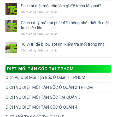
trong
mưa
Sau khi diệt mối cần làm gì để tránh tái phát?
nhà:
mối
Nên
ở
Chức năng bình luận bị tắt
cánh
tự
Sau
xuất
xử
khi
Cách xử lý mối tái phát để không phải diệt đi diệt
hiện
lý
diệt
nhiều
lại nhiều lần
hay
mối
có
gọi
ở
Chức năng bình luận bị tắt
cần
phải
dịch
Cách
làm
nhà
vụ
xử
gì
10 vị trí dễ bị bỏ sót khi kiểm tra mối trong nhà
đã
diệt
lý
để
có
mối?
ở
Chức năng bình luận bị tắt
mối
tránh
tổ
10
tái
tái
mối?
vị
phát
phát?
trí
để
DIỆT MỐI TẬN GỐC TẠI TPHCM
dễ
không
bị
phải
Dịch Vụ Diệt Mối Tận Gốc Ở Quận 1 TP.HCM
bỏ
diệt
sót
đi
khi
DỊCH VỤ DIỆT MỐI TẬN GỐC Ở QUẬN 2 TP.HCM
diệt
kiểm
lại
tra
nhiều
DỊCH VỤ DIỆT MỐI TẬN GỐC TẠI QUẬN 3
mối
lần
trong
DỊCH VỤ DIỆT MỐI TẬN GỐC Ở QUẬN 4
nhà