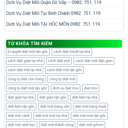
Dịch Vụ Diệt Mối Quận Gò Vấp – 0982. 751. 119
Dịch Vụ Diệt Mối Tại Bình Chánh 0982. 751. 119
Dịch Vụ Diệt Mối TẠI HÓC MÔN 0982. 751. 119
TỪ KHÓA TÌM KIẾM
bí quyết diệt mối tận gốc
cách diệt chuột tại nhà
cách diệt gián tại nhà
cách diệt mối
cách diệt mối dân gian
cách diệt mối tại nhà
cách diệt mối tận gốc
công ty diệt côn trùng
công ty diệt mối
công ty diệt mối tận gốc
dich vu diet moi
diet moi
diệt gián tại nhà
diệt gián tận gốc
diệt kiến tại nhà
diệt kiến tận gốc
diệt mối bằng cồn
diệt mối bằng muối
diệt mối cánh
diệt mối mọt tại nhà
diệt mối mọt tận gốc
diệt mối sinh học
Diệt mối thành công
diệt mối tphcm