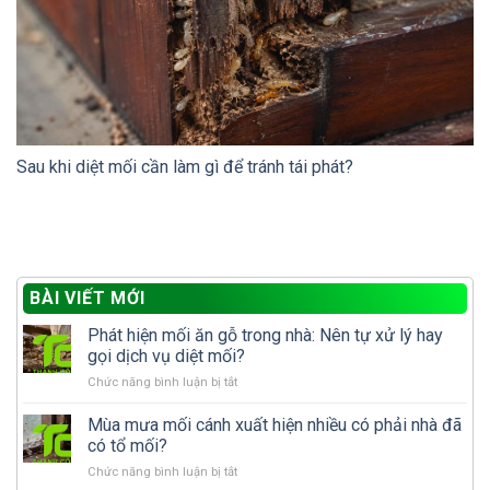
Sau khi diệt mối cần làm gì để tránh tái phát?
BÀI VIẾT MỚI
Phát hiện mối ăn gỗ trong nhà: Nên tự xử lý hay
gọi dịch vụ diệt mối?
ở
Chức năng bình luận bị tắt
Phát
hiện
Mùa mưa mối cánh xuất hiện nhiều có phải nhà đã
mối
có tổ mối?
ăn
ở
Chức năng bình luận bị tắt
gỗ
Mùa