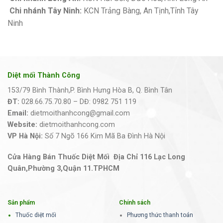
Chi nhánh Tây Ninh:
KCN Trảng Bàng, An Tịnh,Tỉnh Tây
Ninh
Diệt mối Thành Công
153/79 Bình Thành,P. Bình Hưng Hòa B, Q. Bình Tân
ĐT:
028.66.75.70.80 – DĐ: 0982 751 119
Email:
dietmoithanhcong@gmail.com
Website:
dietmoithanhcong.com
VP Hà Nội:
Số 7 Ngõ 166 Kim Mã Ba Đình Hà Nội
Cửa Hàng Bán Thuốc Diệt Mối Địa Chỉ 116 Lạc Long
Quân,Phường 3,Quận 11.TPHCM
Sản phẩm
Chính sách
Thuốc diệt mối
Phương thức thanh toán