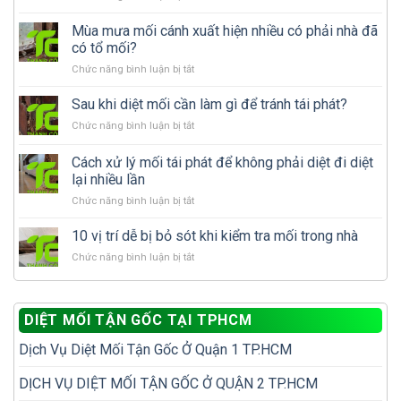
Phát
hiện
Mùa mưa mối cánh xuất hiện nhiều có phải nhà đã
mối
có tổ mối?
ăn
ở
Chức năng bình luận bị tắt
gỗ
Mùa
trong
mưa
Sau khi diệt mối cần làm gì để tránh tái phát?
nhà:
mối
Nên
ở
Chức năng bình luận bị tắt
cánh
tự
Sau
xuất
xử
khi
Cách xử lý mối tái phát để không phải diệt đi diệt
hiện
lý
diệt
nhiều
lại nhiều lần
hay
mối
có
gọi
ở
Chức năng bình luận bị tắt
cần
phải
dịch
Cách
làm
nhà
vụ
xử
gì
10 vị trí dễ bị bỏ sót khi kiểm tra mối trong nhà
đã
diệt
lý
để
có
mối?
ở
Chức năng bình luận bị tắt
mối
tránh
tổ
10
tái
tái
mối?
vị
phát
phát?
trí
để
DIỆT MỐI TẬN GỐC TẠI TPHCM
dễ
không
bị
phải
Dịch Vụ Diệt Mối Tận Gốc Ở Quận 1 TP.HCM
bỏ
diệt
sót
đi
khi
DỊCH VỤ DIỆT MỐI TẬN GỐC Ở QUẬN 2 TP.HCM
diệt
kiểm
lại