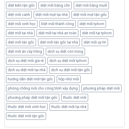
diệt kiến tận gốc
diệt mối bằng cồn
diệt mối bằng muối
diệt mối cánh
diệt mối mọt tại nhà
diệt mối mọt tận gốc
diệt mối sinh học
Diệt mối thành công
diệt mối tphcm
diệt mối tại nhà
diệt mối tại nhà an toàn
diệt mối tại tphcm
diệt mối tận gốc
diệt mối tận gốc tại nhà
diệt mối uy tín
diệt mối ăn cây trồng
dịch vụ diệt côn trùng
dịch vụ diệt mối giá rẻ
dịch vụ diệt mối tphcm
dịch vụ diệt mối tại nhà
dịch vụ diệt mối tận gốc
hướng dẫn diệt mối tận gốc
hộp nhử mối
phòng chống mối cho công trình xây dựng
phương pháp diệt mối
phương pháp diệt mối tận gốc
thuốc diệt mối
thuốc diệt mối sinh học
thuốc diệt mối tại nhà
thuốc diệt mối tận gốc