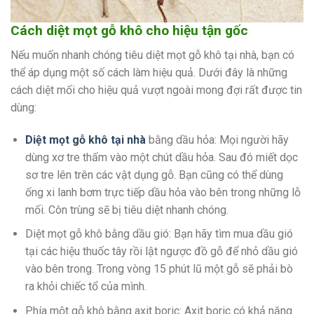
Cách diệt mọt gỗ khô cho hiệu tận gốc
Nếu muốn nhanh chóng tiêu diệt mọt gỗ khô tại nhà, bạn có
thể áp dụng một số cách làm hiệu quả. Dưới đây là những
cách diệt mối cho hiệu quả vượt ngoài mong đợi rất được tin
dùng:
Diệt mọt gỗ khô tại nhà
bằng dầu hỏa: Mọi người hãy
dùng xơ tre thấm vào một chút dầu hỏa. Sau đó miết dọc
sơ tre lên trên các vật dụng gỗ. Bạn cũng có thể dùng
ống xi lanh bơm trực tiếp dầu hỏa vào bên trong những lỗ
mối. Côn trùng sẽ bị tiêu diệt nhanh chóng.
Diệt mọt gỗ khô bằng dầu gió: Bạn hãy tìm mua dầu gió
tại các hiệu thuốc tây rồi lật ngược đồ gỗ để nhỏ dầu gió
vào bên trong. Trong vòng 15 phút lũ một gỗ sẽ phải bò
ra khỏi chiếc tổ của mình.
Phía một gỗ khô bằng axit boric: Axit boric có khả năng