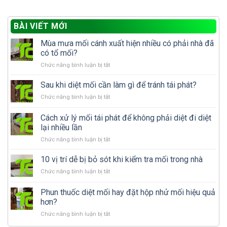
BÀI VIẾT MỚI
Mùa mưa mối cánh xuất hiện nhiều có phải nhà đã
có tổ mối?
ở
Chức năng bình luận bị tắt
Mùa
mưa
Sau khi diệt mối cần làm gì để tránh tái phát?
mối
ở
Chức năng bình luận bị tắt
cánh
Sau
xuất
khi
Cách xử lý mối tái phát để không phải diệt đi diệt
hiện
diệt
nhiều
lại nhiều lần
mối
có
ở
Chức năng bình luận bị tắt
cần
phải
Cách
làm
nhà
xử
gì
10 vị trí dễ bị bỏ sót khi kiểm tra mối trong nhà
đã
lý
để
có
ở
Chức năng bình luận bị tắt
mối
tránh
tổ
10
tái
tái
mối?
vị
Phun thuốc diệt mối hay đặt hộp nhử mối hiệu quả
phát
phát?
trí
để
hơn?
dễ
không
ở
Chức năng bình luận bị tắt
bị
phải
Phun
bỏ
diệt