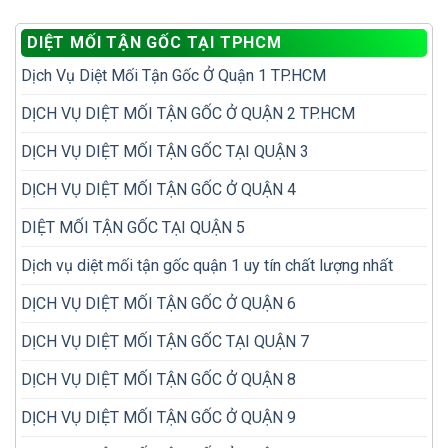
thuốc
sót
đi
diệt
khi
diệt
DIỆT MỐI TẬN GỐC TẠI TPHCM
mối
kiểm
lại
hay
tra
nhiều
Dịch Vụ Diệt Mối Tận Gốc Ở Quận 1 TP.HCM
đặt
mối
lần
hộp
trong
nhử
DỊCH VỤ DIỆT MỐI TẬN GỐC Ở QUẬN 2 TP.HCM
nhà
mối
hiệu
DỊCH VỤ DIỆT MỐI TẬN GỐC TẠI QUẬN 3
quả
hơn?
DỊCH VỤ DIỆT MỐI TẬN GỐC Ở QUẬN 4
DIỆT MỐI TẬN GỐC TẠI QUẬN 5
Dịch vụ diệt mối tận gốc quận 1 uy tín chất lượng nhất
DỊCH VỤ DIỆT MỐI TẬN GỐC Ở QUẬN 6
DỊCH VỤ DIỆT MỐI TẬN GỐC TẠI QUẬN 7
DỊCH VỤ DIỆT MỐI TẬN GỐC Ở QUẬN 8
DỊCH VỤ DIỆT MỐI TẬN GỐC Ở QUẬN 9