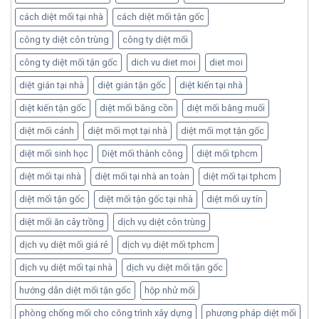
cách diệt mối tại nhà
cách diệt mối tận gốc
công ty diệt côn trùng
công ty diệt mối
công ty diệt mối tận gốc
dich vu diet moi
diet moi
diệt gián tại nhà
diệt gián tận gốc
diệt kiến tại nhà
diệt kiến tận gốc
diệt mối bằng cồn
diệt mối bằng muối
diệt mối cánh
diệt mối mọt tại nhà
diệt mối mọt tận gốc
diệt mối sinh học
Diệt mối thành công
diệt mối tphcm
diệt mối tại nhà
diệt mối tại nhà an toàn
diệt mối tại tphcm
diệt mối tận gốc
diệt mối tận gốc tại nhà
diệt mối uy tín
diệt mối ăn cây trồng
dịch vụ diệt côn trùng
dịch vụ diệt mối giá rẻ
dịch vụ diệt mối tphcm
dịch vụ diệt mối tại nhà
dịch vụ diệt mối tận gốc
hướng dẫn diệt mối tận gốc
hộp nhử mối
phòng chống mối cho công trình xây dựng
phương pháp diệt mối