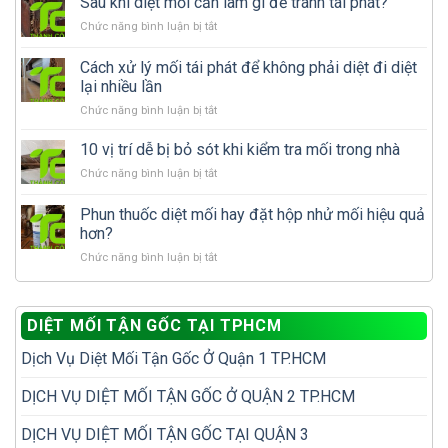
Sau khi diệt mối cần làm gì để tránh tái phát?
mối
ở
Chức năng bình luận bị tắt
cánh
Sau
xuất
khi
Cách xử lý mối tái phát để không phải diệt đi diệt
hiện
diệt
nhiều
lại nhiều lần
mối
có
ở
Chức năng bình luận bị tắt
cần
phải
Cách
làm
nhà
xử
gì
10 vị trí dễ bị bỏ sót khi kiểm tra mối trong nhà
đã
lý
để
có
ở
Chức năng bình luận bị tắt
mối
tránh
tổ
10
tái
tái
mối?
vị
Phun thuốc diệt mối hay đặt hộp nhử mối hiệu quả
phát
phát?
trí
để
hơn?
dễ
không
ở
Chức năng bình luận bị tắt
bị
phải
Phun
bỏ
diệt
thuốc
sót
đi
diệt
khi
diệt
DIỆT MỐI TẬN GỐC TẠI TPHCM
mối
kiểm
lại
hay
tra
nhiều
Dịch Vụ Diệt Mối Tận Gốc Ở Quận 1 TP.HCM
đặt
mối
lần
hộp
trong
nhử
DỊCH VỤ DIỆT MỐI TẬN GỐC Ở QUẬN 2 TP.HCM
nhà
mối
hiệu
DỊCH VỤ DIỆT MỐI TẬN GỐC TẠI QUẬN 3
quả