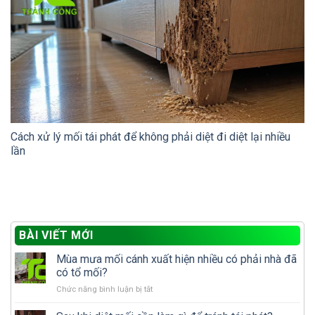
Cách xử lý mối tái phát để không phải diệt đi diệt lại nhiều
lần
BÀI VIẾT MỚI
Mùa mưa mối cánh xuất hiện nhiều có phải nhà đã
có tổ mối?
ở
Chức năng bình luận bị tắt
Mùa
mưa