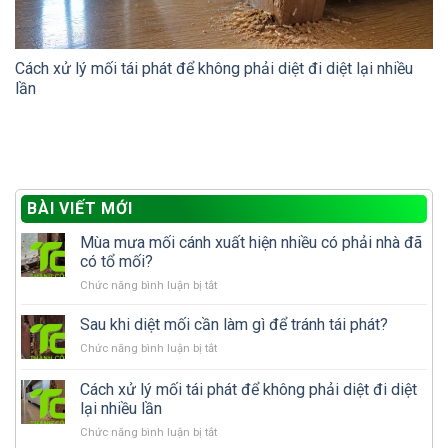
Cách xử lý mối tái phát để không phải diệt đi diệt lại nhiều
lần
BÀI VIẾT MỚI
Mùa mưa mối cánh xuất hiện nhiều có phải nhà đã
có tổ mối?
ở
Chức năng bình luận bị tắt
Mùa
mưa
Sau khi diệt mối cần làm gì để tránh tái phát?
mối
ở
Chức năng bình luận bị tắt
cánh
Sau
xuất
khi
Cách xử lý mối tái phát để không phải diệt đi diệt
hiện
diệt
nhiều
lại nhiều lần
mối
có
ở
Chức năng bình luận bị tắt
cần
phải