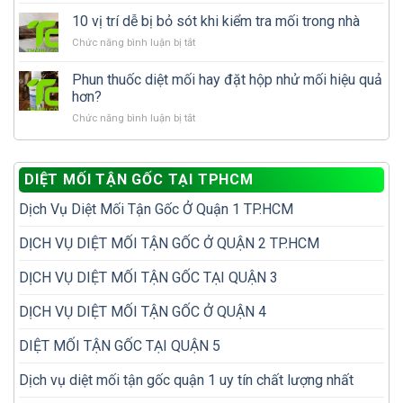
Cách
làm
nhà
xử
gì
10 vị trí dễ bị bỏ sót khi kiểm tra mối trong nhà
đã
lý
để
có
ở
Chức năng bình luận bị tắt
mối
tránh
tổ
10
tái
tái
mối?
vị
Phun thuốc diệt mối hay đặt hộp nhử mối hiệu quả
phát
phát?
trí
để
hơn?
dễ
không
ở
Chức năng bình luận bị tắt
bị
phải
Phun
bỏ
diệt
thuốc
sót
đi
diệt
khi
diệt
DIỆT MỐI TẬN GỐC TẠI TPHCM
mối
kiểm
lại
hay
tra
nhiều
Dịch Vụ Diệt Mối Tận Gốc Ở Quận 1 TP.HCM
đặt
mối
lần
hộp
trong
nhử
DỊCH VỤ DIỆT MỐI TẬN GỐC Ở QUẬN 2 TP.HCM
nhà
mối
hiệu
DỊCH VỤ DIỆT MỐI TẬN GỐC TẠI QUẬN 3
quả
hơn?
DỊCH VỤ DIỆT MỐI TẬN GỐC Ở QUẬN 4
DIỆT MỐI TẬN GỐC TẠI QUẬN 5
Dịch vụ diệt mối tận gốc quận 1 uy tín chất lượng nhất