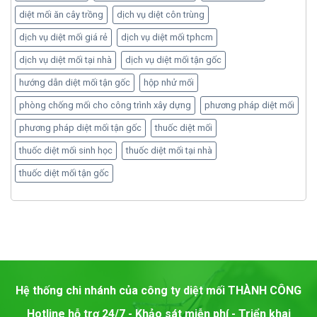
diệt mối ăn cây trồng
dịch vụ diệt côn trùng
dịch vụ diệt mối giá rẻ
dịch vụ diệt mối tphcm
dịch vụ diệt mối tại nhà
dịch vụ diệt mối tận gốc
hướng dẫn diệt mối tận gốc
hộp nhử mối
phòng chống mối cho công trình xây dựng
phương pháp diệt mối
phương pháp diệt mối tận gốc
thuốc diệt mối
thuốc diệt mối sinh học
thuốc diệt mối tại nhà
thuốc diệt mối tận gốc
Hệ thống chi nhánh của công ty diệt mối
THÀNH CÔNG
Hotline hỗ trợ 24/7 - Khảo sát miễn phí - Triển khai