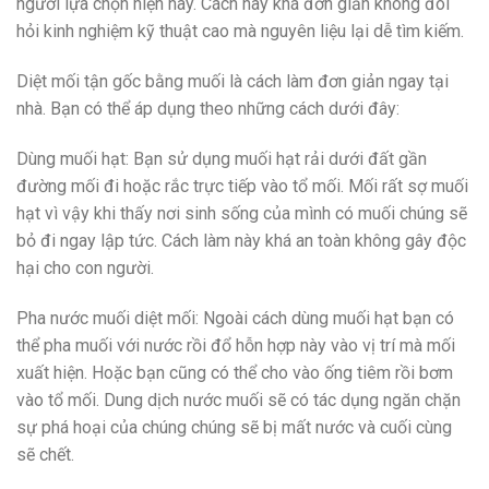
người lựa chọn hiện nay. Cách này khá đơn giản không đòi
hỏi kinh nghiệm kỹ thuật cao mà nguyên liệu lại dễ tìm kiếm.
Diệt mối tận gốc bằng muối là cách làm đơn giản ngay tại
nhà. Bạn có thể áp dụng theo những cách dưới đây:
Dùng muối hạt: Bạn sử dụng muối hạt rải dưới đất gần
đường mối đi hoặc rắc trực tiếp vào tổ mối. Mối rất sợ muối
hạt vì vậy khi thấy nơi sinh sống của mình có muối chúng sẽ
bỏ đi ngay lập tức. Cách làm này khá an toàn không gây độc
hại cho con người.
Pha nước muối diệt mối: Ngoài cách dùng muối hạt bạn có
thể pha muối với nước rồi đổ hỗn hợp này vào vị trí mà mối
xuất hiện. Hoặc bạn cũng có thể cho vào ống tiêm rồi bơm
vào tổ mối. Dung dịch nước muối sẽ có tác dụng ngăn chặn
sự phá hoại của chúng chúng sẽ bị mất nước và cuối cùng
sẽ chết.