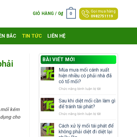
Gọi mua hàng
0
GIỎ HÀNG /
0
₫
0982751119
ỀN BẮC
TIN TỨC
LIÊN HỆ
BÀI VIẾT MỚI
phải
Mùa mưa mối cánh xuất
hiện nhiều có phải nhà đã
có tổ mối?
ở
Chức năng bình luận bị tắt
Mùa
mưa
Sau khi diệt mối cần làm gì
mối
để tránh tái phát?
t mối kém
cánh
ở
Chức năng bình luận bị tắt
xuất
ử dụng cho
Sau
hiện
khi
Cách xử lý mối tái phát để
nhiều
diệt
có
không phải diệt đi diệt lại
mối
phải