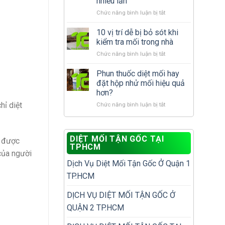
nhiều lần
cần
nhà
ở
Chức năng bình luận bị tắt
làm
đã
Cách
gì
có
xử
để
10 vị trí dễ bị bỏ sót khi
tổ
lý
tránh
mối?
kiểm tra mối trong nhà
mối
tái
ở
Chức năng bình luận bị tắt
tái
phát?
10
phát
vị
Phun thuốc diệt mối hay
để
trí
không
đặt hộp nhử mối hiệu quả
dễ
phải
hơn?
bị
diệt
hỉ diệt
ở
Chức năng bình luận bị tắt
bỏ
đi
Phun
sót
diệt
thuốc
khi
lại
diệt
kiểm
nhiều
DIỆT MỐI TẬN GỐC TẠI
mối
tra
m được
lần
TPHCM
hay
mối
của người
đặt
trong
Dịch Vụ Diệt Mối Tận Gốc Ở Quận 1
hộp
nhà
nhử
TP.HCM
mối
hiệu
DỊCH VỤ DIỆT MỐI TẬN GỐC Ở
quả
QUẬN 2 TP.HCM
hơn?