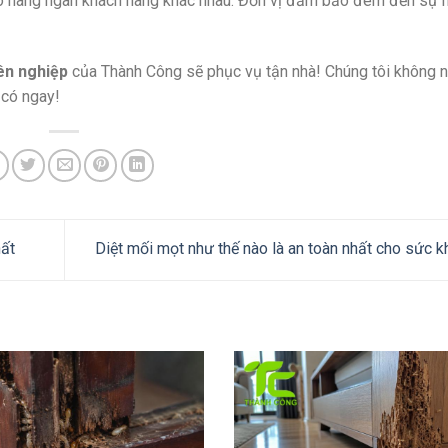
ho hàng ngàn khách hàng khác nhau. Đơn vị đảm bảo đem đến sự h
ên nghiệp
của Thành Công sẽ phục vụ tận nhà! Chúng tôi không 
 có ngay!
hất
Diệt mối mọt như thế nào là an toàn nhất cho sức 