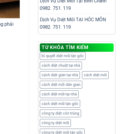
Dịch Vụ Diệt Mối Tại Bình Chánh
0982. 751. 119
Dịch Vụ Diệt Mối TẠI HÓC MÔN
ng phải
0982. 751. 119
TỪ KHÓA TÌM KIẾM
bí quyết diệt mối tận gốc
cách diệt chuột tại nhà
cách diệt gián tại nhà
cách diệt mối
cách diệt mối dân gian
cách diệt mối tại nhà
cách diệt mối tận gốc
công ty diệt côn trùng
công ty diệt mối
công ty diệt mối tận gốc