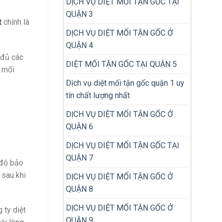
DỊCH VỤ DIỆT MỐI TẬN GỐC TẠI
QUẬN 3
t
chính là
DỊCH VỤ DIỆT MỐI TẬN GỐC Ở
QUẬN 4
 đủ các
DIỆT MỐI TẬN GỐC TẠI QUẬN 5
t mối
Dịch vụ diệt mối tận gốc quận 1 uy
tín chất lượng nhất
DỊCH VỤ DIỆT MỐI TẬN GỐC Ở
QUẬN 6
DỊCH VỤ DIỆT MỐI TẬN GỐC TẠI
QUẬN 7
 độ bảo
 sau khi
DỊCH VỤ DIỆT MỐI TẬN GỐC Ở
QUẬN 8
DỊCH VỤ DIỆT MỐI TẬN GỐC Ở
 ty diệt
QUẬN 9