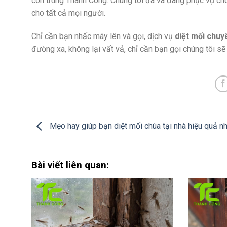
côn trùng Thành Công. Chúng tôi đã và đang phục vụ c
cho tất cả mọi người.
Chỉ cần bạn nhấc máy lên và gọi, dịch vụ
diệt mối chuy
đường xa, không lại vất vả, chỉ cần bạn gọi chúng tôi sẽ
Mẹo hay giúp bạn diệt mối chúa tại nhà hiệu quả n
Bài viết liên quan: