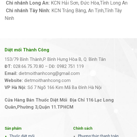
Chi nhánh Long An:
KCN Hải Sơn, Đức Hòa,Tỉnh Long An
Chi nhánh Tây Ninh:
KCN Trảng Bàng, An Tịnh,Tỉnh Tây
Ninh
Diệt mối Thành Công
153/79 Bình Thành,P. Bình Hưng Hòa B, Q. Bình Tân
ĐT:
028.66.75.70.80 – DĐ: 0982 751 119
Email:
dietmoithanhcong@gmail.com
Website:
dietmoithanhcong.com
VP Hà Nội:
Số 7 Ngõ 166 Kim Mã Ba Đình Hà Nội
Cửa Hàng Bán Thuốc Diệt Mối Địa Chỉ 116 Lạc Long
Quân,Phường 3,Quận 11.TPHCM
Sản phẩm
Chính sách
Thuốc diệt mối
Phương thức thanh toán