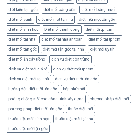
diệt kiến tận gốc
diệt mối bằng cồn
diệt mối bằng muối
diệt mối cánh
diệt mối mọt tại nhà
diệt mối mọt tận gốc
diệt mối sinh học
Diệt mối thành công
diệt mối tphcm
diệt mối tại nhà
diệt mối tại nhà an toàn
diệt mối tại tphcm
diệt mối tận gốc
diệt mối tận gốc tại nhà
diệt mối uy tín
diệt mối ăn cây trồng
dịch vụ diệt côn trùng
dịch vụ diệt mối giá rẻ
dịch vụ diệt mối tphcm
dịch vụ diệt mối tại nhà
dịch vụ diệt mối tận gốc
hướng dẫn diệt mối tận gốc
hộp nhử mối
phòng chống mối cho công trình xây dựng
phương pháp diệt mối
phương pháp diệt mối tận gốc
thuốc diệt mối
thuốc diệt mối sinh học
thuốc diệt mối tại nhà
thuốc diệt mối tận gốc