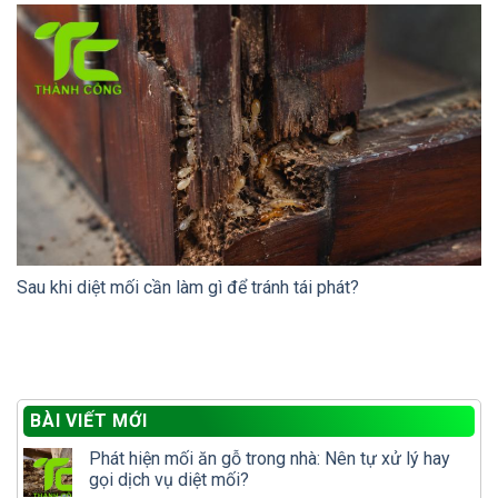
Sau khi diệt mối cần làm gì để tránh tái phát?
BÀI VIẾT MỚI
Phát hiện mối ăn gỗ trong nhà: Nên tự xử lý hay
gọi dịch vụ diệt mối?