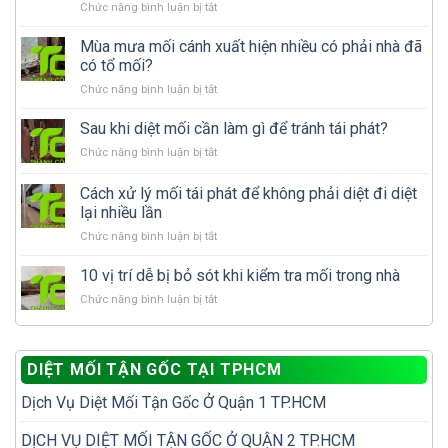
ở
Chức năng bình luận bị tắt
Phát
hiện
Mùa mưa mối cánh xuất hiện nhiều có phải nhà đã
mối
có tổ mối?
ăn
ở
Chức năng bình luận bị tắt
gỗ
Mùa
trong
mưa
Sau khi diệt mối cần làm gì để tránh tái phát?
nhà:
mối
Nên
ở
Chức năng bình luận bị tắt
cánh
tự
Sau
xuất
xử
khi
Cách xử lý mối tái phát để không phải diệt đi diệt
hiện
lý
diệt
nhiều
lại nhiều lần
hay
mối
có
gọi
ở
Chức năng bình luận bị tắt
cần
phải
dịch
Cách
làm
nhà
vụ
xử
gì
10 vị trí dễ bị bỏ sót khi kiểm tra mối trong nhà
đã
diệt
lý
để
có
mối?
ở
Chức năng bình luận bị tắt
mối
tránh
tổ
10
tái
tái
mối?
vị
phát
phát?
trí
để
DIỆT MỐI TẬN GỐC TẠI TPHCM
dễ
không
bị
phải
Dịch Vụ Diệt Mối Tận Gốc Ở Quận 1 TP.HCM
bỏ
diệt
sót
đi
khi
DỊCH VỤ DIỆT MỐI TẬN GỐC Ở QUẬN 2 TP.HCM
diệt