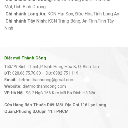
Một,Tỉnh Bình Dương
Chi nhánh Long An:
KCN Hải Sơn, Đức Hòa,Tỉnh Long An
Chi nhánh Tây Ninh:
KCN Trảng Bàng, An Tịnh,Tỉnh Tây
Ninh
Diệt mối Thành Công
153/79 Bình Thành,P. Bình Hưng Hòa B, Q. Bình Tân
ĐT:
028.66.75.70.80 – DĐ: 0982 751 119
Email:
dietmoithanhcong@gmail.com
Website:
dietmoithanhcong.com
VP Hà Nội:
Số 7 Ngõ 166 Kim Mã Ba Đình Hà Nội
Cửa Hàng Bán Thuốc Diệt Mối Địa Chỉ 116 Lạc Long
Quân,Phường 3,Quận 11.TPHCM