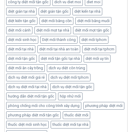
công ty diệt mối tận gốc
dich vu diet moi
diet moi
diệt gián tại nhà
diệt gián tận gốc
diệt kiến tại nhà
diệt kiến tận gốc
diệt mối bằng cồn
diệt mối bằng muối
diệt mối cánh
diệt mối mọt tại nhà
diệt mối mọt tận gốc
diệt mối sinh học
Diệt mối thành công
diệt mối tphcm
diệt mối tại nhà
diệt mối tại nhà an toàn
diệt mối tại tphcm
diệt mối tận gốc
diệt mối tận gốc tại nhà
diệt mối uy tín
diệt mối ăn cây trồng
dịch vụ diệt côn trùng
dịch vụ diệt mối giá rẻ
dịch vụ diệt mối tphcm
dịch vụ diệt mối tại nhà
dịch vụ diệt mối tận gốc
hướng dẫn diệt mối tận gốc
hộp nhử mối
phòng chống mối cho công trình xây dựng
phương pháp diệt mối
phương pháp diệt mối tận gốc
thuốc diệt mối
thuốc diệt mối sinh học
thuốc diệt mối tại nhà