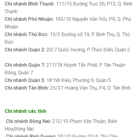
Chi nhánh Bình Thạnh:
111/15 Đường Trục 30, P.13, Q. Bình
Thạnh
Chi nhánh Phú Nhuận:
193/10 Nguyễn Văn Trỗi, P.9, Q. Phú
Nhuận
Chi nhánh Thủ Đức:
15/2 Đường số 19, P. Bình Thọ, Q. Thủ
Đức
Chi nhánh Quận 2:
20/7 Quốc Hương, P. Thảo Điền, Quận 2
Bảng giá sơn Kova
Chi nhánh Quận 7:
217/18 Huỳnh Tấn Phát, P. Tân Thuận
Đông, Quận 7
Chi nhánh Quận 5:
18 Yết Kiêu, Phường 9, Quận 5
Chi nhánh Tân Bình:
25/37 Hoàng Văn Thụ, P.4, Q. Tân Bình
Chi nhánh các tỉnh
Chi nhánh Đồng Nai:
212/10 Phạm Văn Thuận, Biên
Hòa,Đồng Nai
Chi nhánh Bình Dương:
50/10 Đường 30/4, Thủ Dầu