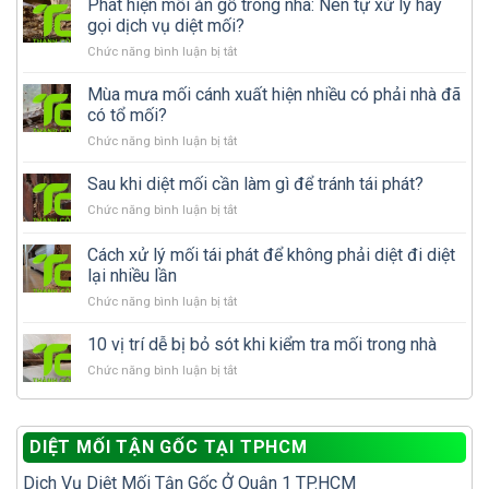
Phát hiện mối ăn gỗ trong nhà: Nên tự xử lý hay
gọi dịch vụ diệt mối?
ở
Chức năng bình luận bị tắt
Phát
hiện
Mùa mưa mối cánh xuất hiện nhiều có phải nhà đã
mối
có tổ mối?
ăn
ở
Chức năng bình luận bị tắt
gỗ
Mùa
trong
mưa
Sau khi diệt mối cần làm gì để tránh tái phát?
nhà:
mối
Nên
ở
Chức năng bình luận bị tắt
cánh
tự
Sau
xuất
xử
khi
Cách xử lý mối tái phát để không phải diệt đi diệt
hiện
lý
diệt
nhiều
lại nhiều lần
hay
mối
có
gọi
ở
Chức năng bình luận bị tắt
cần
phải
dịch
Cách
làm
nhà
vụ
xử
gì
10 vị trí dễ bị bỏ sót khi kiểm tra mối trong nhà
đã
diệt
lý
để
có
mối?
ở
Chức năng bình luận bị tắt
mối
tránh
tổ
10
tái
tái
mối?
vị
phát
phát?
trí
để
DIỆT MỐI TẬN GỐC TẠI TPHCM
dễ
không
bị
phải
Dịch Vụ Diệt Mối Tận Gốc Ở Quận 1 TP.HCM
bỏ
diệt