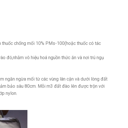
g dịch thuốc chống mối 10% PMs-100(hoặc thuốc có tác
vào đó,nhằm vô hiệu hoá nguồn thức ăn và nơi trú ngụ
ằm ngăn ngừa mối từ các vùng lân cận và dưới lòng đất
 đảm bảo sâu 80cm. Mỗi m3 đất đào lên được trộn với
ớp nylon.