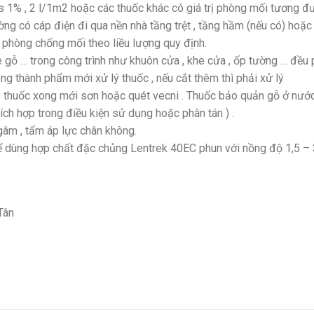
s 1% , 2 l/1m2 hoặc các thuốc khác có giá trị phòng mối tương đ
 có cáp điện đi qua nền nhà tầng trệt , tầng hầm (nếu có) hoặc cá
 phòng chống mối theo liều lượng quy định.
tre gỗ … trong công trình như khuôn cửa , khe cửa , ốp tường … đề
g thành phẩm mới xử lý thuốc , nếu cắt thêm thì phải xử lý
 lý thuốc xong mới sơn hoặc quét vecni . Thuốc bảo quản gỗ ở nướ
ích hợp trong điều kiện sử dụng hoặc phân tán ) .
âm , tẩm áp lực chân không.
hể dùng hợp chất đặc chủng Lentrek 40EC phun với nồng độ 1,5 – 
Tân