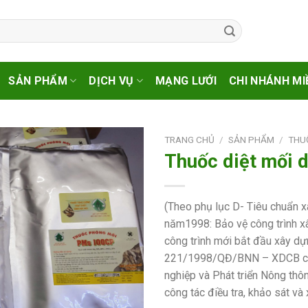
SẢN PHẨM
DỊCH VỤ
MẠNG LƯỚI
CHI NHÁNH MI
TRANG CHỦ
/
SẢN PHẨM
/
THU
Thuốc diệt mối 
(Theo phụ lục D- Tiêu chuẩn
năm1998: Bảo vệ công trình x
công trình mới bắt đầu xây dự
221/1998/QĐ/BNN – XDCB củ
nghiệp và Phát triển Nông thô
công tác điều tra, khảo sát và 