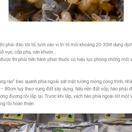
i thì phải đào tới tổ, tưới vào vị trí tổ mối khoảng 20-30lít dun
Gỗ vụn, cốp pha, ván khuôn…
 được thì phải tiến hành phun thuốc có hiệu lực phòng chống mối 
ng rào” bao quanh phia ngoài sát mặt tường móng công trình, nh
 – 80cm tuỳ theo vùng đất xây dựng. Nếu nền đất xốp, hào phải
 đương rồi lấp lại. Trước khi lấp, vách hào phía ngoài lót một l
g rồi hoàn thiện.