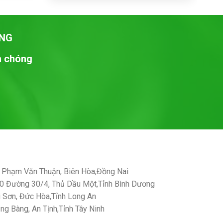
0₫.
980,000₫.
là:
950,000₫.
NG
nh chóng
Phạm Văn Thuận, Biên Hòa,Đồng Nai
 Đường 30/4, Thủ Dầu Một,Tỉnh Bình Dương
Sơn, Đức Hòa,Tỉnh Long An
g Bàng, An Tịnh,Tỉnh Tây Ninh