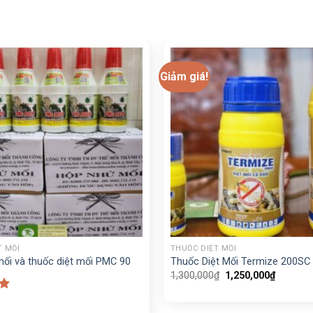
Giảm giá!
+
T MỐI
THUỐC DIỆT MỐI
ối và thuốc diệt mối PMC 90
Thuốc Diệt Mối Termize 200SC
Giá
Giá
1,300,000
₫
1,250,000
₫
gốc
hiện
là:
tại
p
1,300,000₫.
là:
0