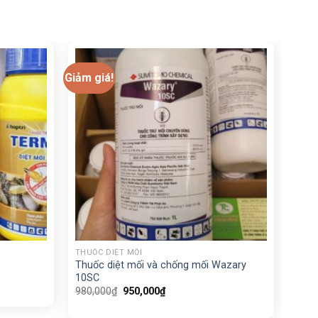
Giảm giá!
+
THUỐC DIỆT MỐI
Thuốc diệt mối và chống mối Wazary
10SC
Giá
Giá
980,000
₫
950,000
₫
gốc
hiện
là:
tại