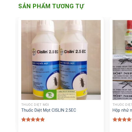
SẢN PHẨM TƯƠNG TỰ
+
+
THUỐC DIỆT MỐI
THUỐC DIỆ
Thuốc Diệt Mọt CISLIN 2.5EC
Hộp nhử m
Được xếp
Được xế
hạng
5.00
hạng
5.0