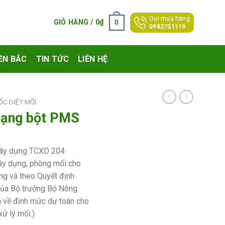
Gọi mua hàng
0
GIỎ HÀNG /
0
₫
0982751119
ỀN BẮC
TIN TỨC
LIÊN HỆ
ỐC DIỆT MỐI
dạng bột PMS
 xây dựng TCXD 204
ây dựng, phòng mối cho
ng và theo Quyết định
a Bộ trưởng Bộ Nông
n về định mức dự toán cho
xử lý mối.)