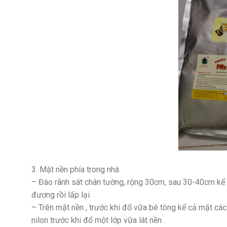
3. Mặt nền phía trong nhà
– Đào rãnh sát chân tường, rộng 30cm, sau 30-40cm kể
đương rồi lấp lại.
– Trên mặt nền , trước khi đổ vữa bê tông kể cả mặt các
nilon trước khi đổ một lớp vữa lát nền .