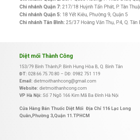
Chi nhánh Quận 7:
217/18 Huỳnh Tấn Phát, P. Tân Thu
Chi nhánh Quận 5:
18 Yết Kiêu, Phường 9, Quận 5
Chi nhánh Tân Bình:
25/37 Hoàng Văn Thụ, P.4, Q. Tân 
Diệt mối Thành Công
153/79 Bình Thành,P. Bình Hưng Hòa B, Q. Bình Tân
ĐT:
028.66.75.70.80 – DĐ: 0982 751 119
Email:
dietmoithanhcong@gmail.com
Website:
dietmoithanhcong.com
VP Hà Nội:
Số 7 Ngõ 166 Kim Mã Ba Đình Hà Nội
Cửa Hàng Bán Thuốc Diệt Mối Địa Chỉ 116 Lạc Long
Quân,Phường 3,Quận 11.TPHCM