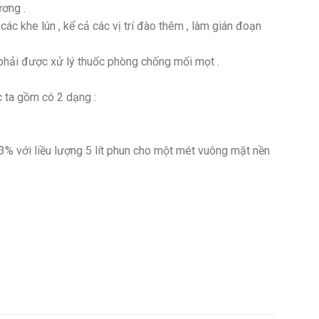
ương .
c khe lún , kể cả các vị trí đào thêm , làm gián đoạn
u phải được xử lý thuốc phòng chống mối mọt .
c ta gồm có 2 dạng :
3% với liều lượng 5 lít phun cho một mét vuông mặt nền