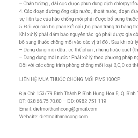
– Chân tường , đài cọc được phun dung dịch chlorpyrifo
4. Các đoạn đường ống cấp nước , thoát nước, đoạn đường
sự liên tục của hào chống mối phải được bổ sung thuốc
5. Đối với các bộ phận kết cấu ,bộ phận trang trí bằng 
Khi xử lý phải đảm bảo nguyên tắc :gỗ phải được gia côn
bổ sung thuốc chống mối vào các vị trí đó . Sau khi xử
– Dạng dung môi dầu : có thể phun , nhúng hoặc quét (th
– Dạng dung môi nước : Phải xử lý theo phương pháp ng
Đối với các công trình phòng chống mối loại B,C,D có t
LIÊN HỆ MUA THUỐC CHỐNG MỐI PMS100CP
Địa Chỉ: 153/79 Bình Thành,P. Bình Hưng Hòa B, Q. Bình 
ĐT: 028.66.75.70.80 – DĐ: 0982 751 119
Email: dietmoithanhcong@gmail.com
Website: dietmoithanhcong.com