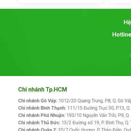
5 sao
5 sao
Hệ
Hotline
Chi nhánh Tp.HCM
Chi nhánh Gò Vấp:
1012/20 Quang Trung, P.8, Q. Gò Vấ
Chi nhánh Bình Thạnh:
111/15 Đường Trục 30, P.13, Q.
Chi nhánh Phú Nhuận:
193/10 Nguyễn Văn Trỗi, P.9, Q
Chi nhánh Thủ Đức:
15/2 Đường số 19, P. Bình Thọ, Q.
Chi nhánh Quận 2:
20/7 Quốc Hương, P. Thảo Điền, Qu