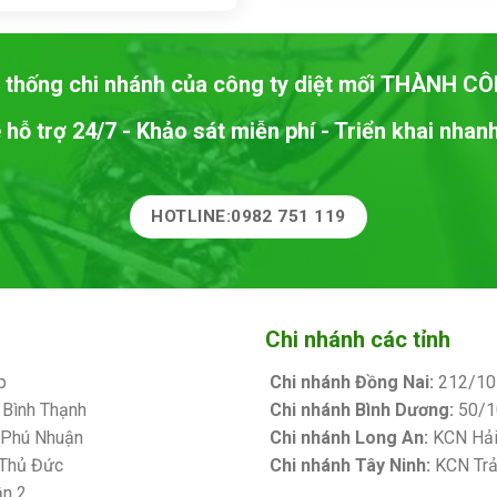
1,250,00
 thống chi nhánh của công ty diệt mối
THÀNH CÔ
 hỗ trợ 24/7 - Khảo sát miễn phí - Triển khai nha
HOTLINE:0982 751 119
Chi nhánh các tỉnh
p
Chi nhánh Đồng Nai:
212/10 
 Bình Thạnh
Chi nhánh Bình Dương:
50/10
. Phú Nhuận
Chi nhánh Long An:
KCN Hải 
 Thủ Đức
Chi nhánh Tây Ninh:
KCN Trản
ận 2
Bảng giá sơn Kova