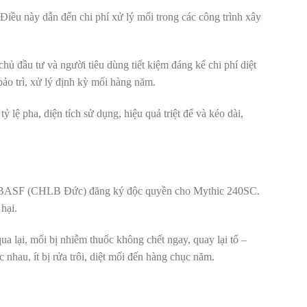
. Điều này dẫn đến chi phí xử lý mối trong các công trình xây
 chủ đầu tư và người tiêu dùng tiết kiệm đáng kể chi phí diệt
bảo trì, xử lý định kỳ mối hàng năm.
lệ pha, diện tích sử dụng, hiệu quả triệt để và kéo dài,
g ty BASF (CHLB Đức) đăng ký độc quyền cho Mythic 240SC.
hại.
a lại, mối bị nhiễm thuốc không chết ngay, quay lại tổ –
 nhau, ít bị rửa trôi, diệt mối đến hàng chục năm.