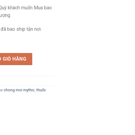
 Quý khách muốn Mua bao
lượng
đã bao ship tận nơi.
số lượng
 GIỎ HÀNG
oc chong moi mythic
,
thuốc