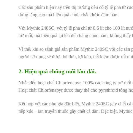
Các sản phẩm hiện nay trên thị trường đều có tỷ lệ pha từ cao
dựng tăng cao mà hiệu quả chưa chắc được đảm bảo.
Với Mythic 240SC, với tỷ lệ pha chỉ từ 0,6 lít cho 100 lít nư
trừ mối, mà hiệu quả lại lên đến hàng chục năm, không thấy b
Vì thế, khi so sánh giá sản phẩm Mythic 240SC với các sản ph
người sử dụng sẽ được lợi đơn, lợi kép, tiết kiệm được rất nh
2. Hiệu quả chống mối lâu dài.
Nhắc đến hoạt chất Chlorfenapyr, 100% các công ty trừ mố
Hoạt chất Chlorfenapyr được thay thế cho pyrethroid tổng hợ
Kết hợp với các phụ gia đặc biệt, Mythic 240SC gây chết cả 
tiếp xúc – lan truyền thuốc gây chết cả đàn. Đặc biệt, Mythic