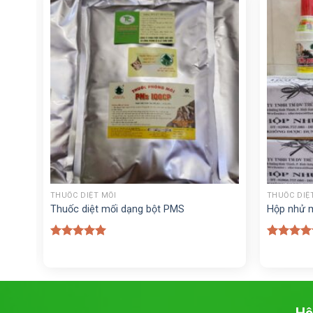
+
+
THUỐC DIỆT MỐI
THUỐC DIỆ
y
Thuốc diệt mối dạng bột PMS
Hộp nhử m
Được xếp
Được xế
hạng
5.00
hạng
5.0
5 sao
5 sao