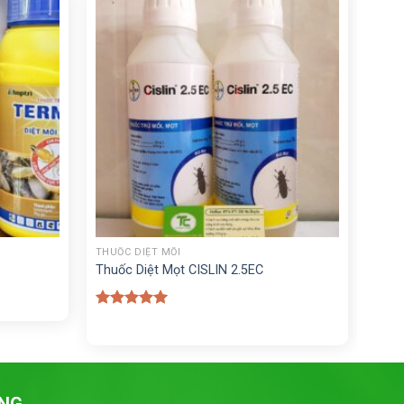
+
THUỐC DIỆT MỐI
Thuốc Diệt Mọt CISLIN 2.5EC
Được xếp
hạng
5.00
0₫.
5 sao