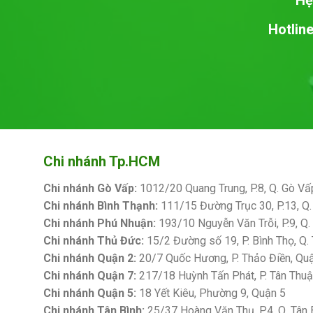
Hệ
Hotline
Chi nhánh Tp.HCM
Chi nhánh Gò Vấp:
1012/20 Quang Trung, P.8, Q. Gò Vấ
Chi nhánh Bình Thạnh:
111/15 Đường Trục 30, P.13, Q.
Chi nhánh Phú Nhuận:
193/10 Nguyễn Văn Trỗi, P.9, Q
Chi nhánh Thủ Đức:
15/2 Đường số 19, P. Bình Thọ, Q.
Chi nhánh Quận 2:
20/7 Quốc Hương, P. Thảo Điền, Qu
Chi nhánh Quận 7:
217/18 Huỳnh Tấn Phát, P. Tân Thu
Chi nhánh Quận 5:
18 Yết Kiêu, Phường 9, Quận 5
Chi nhánh Tân Bình:
25/37 Hoàng Văn Thụ, P.4, Q. Tân 