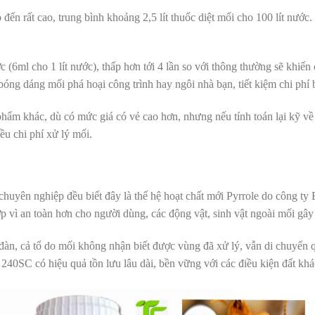
 đến rất cao, trung bình khoảng 2,5 lít thuốc diệt mối cho 100 lít nước
ớc (6ml cho 1 lít nước), thấp hơn tới 4 lần so với thông thường sẽ khiến
óng dáng mối phá hoại công trình hay ngôi nhà bạn, tiết kiệm chi phí 
ẩm khác, dù có mức giá có vẻ cao hơn, nhưng nếu tính toán lại kỹ về tỷ 
iều chi phí xử lý mối.
i chuyên nghiệp đều biết đây là thế hệ hoạt chất mới Pyrrole do côn
p vì an toàn hơn cho người dùng, các động vật, sinh vật ngoài mối gây 
đàn, cả tổ do mối không nhận biết được vùng đã xử lý, vẫn di chuyển qu
 240SC có hiệu quả tồn lưu lâu dài, bền vững với các điều kiện đất khác