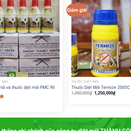
Giảm giá!
+
T MỐI
THUỐC DIỆT MỐI
ối và thuốc diệt mối PMC 90
Thuốc Diệt Mối Termize 200SC
Giá
Giá
1,300,000
₫
1,250,000
₫
gốc
hiện
là:
tại
p
1,300,000₫.
là:
0
1,250,00