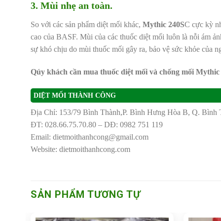
3. Mùi nhẹ an toàn.
So với các sản phẩm diệt mối khác,
Mythic 240S
C cực kỳ nh
cao của BASF. Mùi của các thuốc diệt mối luôn là nỗi ám ản
sự khó chịu do mùi thuốc mối gây ra, bảo vệ sức khỏe của n
Qúy khách cần mua thuốc diệt mối và chống mối Mythic 2
DIỆT MỐI THÀNH CÔNG
Địa Chỉ: 153/79 Bình Thành,P. Bình Hưng Hòa B, Q. Bình 
ĐT: 028.66.75.70.80 – DĐ: 0982 751 119
Email: dietmoithanhcong@gmail.com
Website: dietmoithanhcong.com
SẢN PHẨM TƯƠNG TỰ