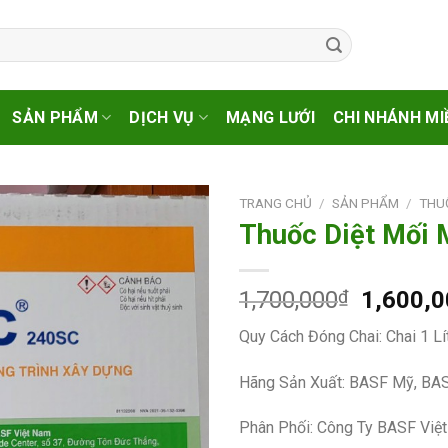
SẢN PHẨM
DỊCH VỤ
MẠNG LƯỚI
CHI NHÁNH MI
TRANG CHỦ
/
SẢN PHẨM
/
THU
Thuốc Diệt Mối 
Giá
1,700,000
₫
1,600,
gốc
Quy Cách Đóng Chai: Chai 1 Lí
là:
1,700,0
Hãng Sản Xuất: BASF Mỹ, BA
Phân Phối: Công Ty BASF Việ