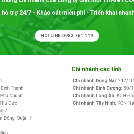
 thống chi nhánh của công ty diệt mối
THÀNH CÔ
 hỗ trợ 24/7 - Khảo sát miễn phí - Triển khai nha
HOTLINE:0982 751 119
Chi nhánh các tỉnh
p
Chi nhánh Đồng Nai:
212/10 
 Bình Thạnh
Chi nhánh Bình Dương:
50/10
. Phú Nhuận
Chi nhánh Long An:
KCN Hải 
 Thủ Đức
Chi nhánh Tây Ninh:
KCN Trản
ận 2
Bảng giá sơn Kova
ận Đông, Quận 7
Bình