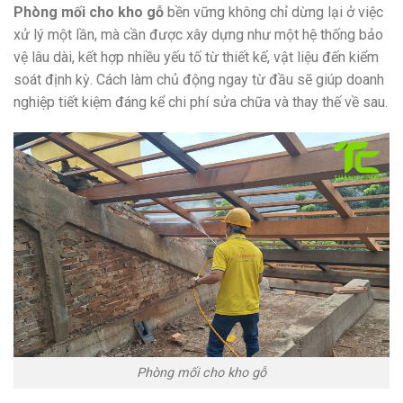
Phòng mối cho kho gỗ
bền vững không chỉ dừng lại ở việc
xử lý một lần, mà cần được xây dựng như một hệ thống bảo
vệ lâu dài, kết hợp nhiều yếu tố từ thiết kế, vật liệu đến kiểm
soát định kỳ. Cách làm chủ động ngay từ đầu sẽ giúp doanh
nghiệp tiết kiệm đáng kể chi phí sửa chữa và thay thế về sau.
Phòng mối cho kho gỗ