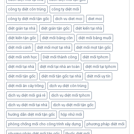
công ty diệt côn trùng
công ty diệt mối
công ty diệt mối tận gốc
dich vu diet moi
diet moi
diệt gián tại nhà
diệt gián tận gốc
diệt kiến tại nhà
diệt kiến tận gốc
diệt mối bằng cồn
diệt mối bằng muối
diệt mối cánh
diệt mối mọt tại nhà
diệt mối mọt tận gốc
diệt mối sinh học
Diệt mối thành công
diệt mối tphcm
diệt mối tại nhà
diệt mối tại nhà an toàn
diệt mối tại tphcm
diệt mối tận gốc
diệt mối tận gốc tại nhà
diệt mối uy tín
diệt mối ăn cây trồng
dịch vụ diệt côn trùng
dịch vụ diệt mối giá rẻ
dịch vụ diệt mối tphcm
dịch vụ diệt mối tại nhà
dịch vụ diệt mối tận gốc
hướng dẫn diệt mối tận gốc
hộp nhử mối
phòng chống mối cho công trình xây dựng
phương pháp diệt mối
phương pháp diệt mối tận gốc
thuốc diệt mối