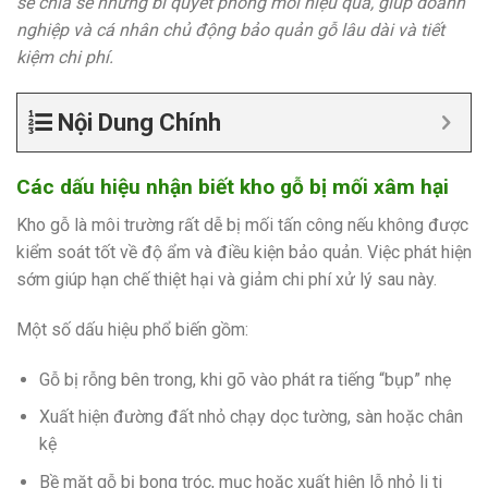
sẽ chia sẻ những bí quyết phòng mối hiệu quả, giúp doanh
nghiệp và cá nhân chủ động bảo quản gỗ lâu dài và tiết
kiệm chi phí.
Nội Dung Chính
Các dấu hiệu nhận biết kho gỗ bị mối xâm hại
Kho gỗ là môi trường rất dễ bị mối tấn công nếu không được
kiểm soát tốt về độ ẩm và điều kiện bảo quản. Việc phát hiện
sớm giúp hạn chế thiệt hại và giảm chi phí xử lý sau này.
Một số dấu hiệu phổ biến gồm:
Gỗ bị rỗng bên trong, khi gõ vào phát ra tiếng “bụp” nhẹ
Xuất hiện đường đất nhỏ chạy dọc tường, sàn hoặc chân
kệ
Bề mặt gỗ bị bong tróc, mục hoặc xuất hiện lỗ nhỏ li ti