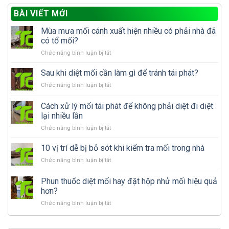
BÀI VIẾT MỚI
Mùa mưa mối cánh xuất hiện nhiều có phải nhà đã
có tổ mối?
ở
Chức năng bình luận bị tắt
Mùa
mưa
Sau khi diệt mối cần làm gì để tránh tái phát?
mối
ở
Chức năng bình luận bị tắt
cánh
Sau
xuất
khi
Cách xử lý mối tái phát để không phải diệt đi diệt
hiện
diệt
nhiều
lại nhiều lần
mối
có
ở
Chức năng bình luận bị tắt
cần
phải
Cách
làm
nhà
xử
gì
10 vị trí dễ bị bỏ sót khi kiểm tra mối trong nhà
đã
lý
để
có
ở
Chức năng bình luận bị tắt
mối
tránh
tổ
10
tái
tái
mối?
vị
Phun thuốc diệt mối hay đặt hộp nhử mối hiệu quả
phát
phát?
trí
để
hơn?
dễ
không
ở
Chức năng bình luận bị tắt
bị
phải
Phun
bỏ
diệt
thuốc
sót
đi
diệt