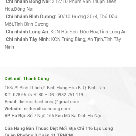
Chi nhánh Đồng Nai:
212/10 Phạm Văn Thuận, Biên
Hòa,Đồng Nai
Chi nhánh Bình Dương:
50/10 Đường 30/4, Thủ Dầu
Một,Tỉnh Bình Dương
Chi nhánh Long An:
KCN Hải Sơn, Đức Hòa,Tỉnh Long An
Chi nhánh Tây Ninh:
KCN Trảng Bàng, An Tịnh,Tỉnh Tây
Ninh
Diệt mối Thành Công
153/79 Bình Thành,P. Bình Hưng Hòa B, Q. Bình Tân
ĐT:
028.66.75.70.80 – DĐ: 0982 751 119
Email:
dietmoithanhcong@gmail.com
Website:
dietmoithanhcong.com
VP Hà Nội:
Số 7 Ngõ 166 Kim Mã Ba Đình Hà Nội
Cửa Hàng Bán Thuốc Diệt Mối Địa Chỉ 116 Lạc Long
Quân,Phường 3,Quận 11.TPHCM