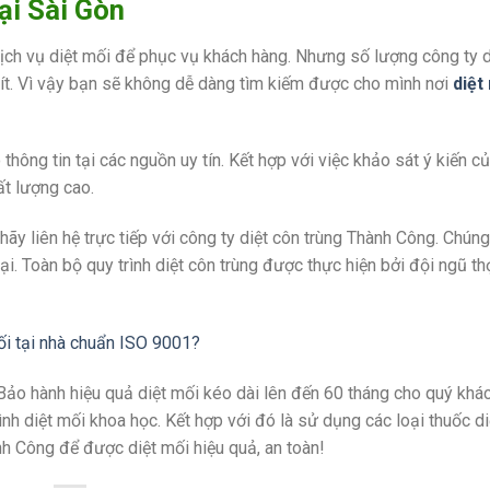
ại Sài Gòn
ch vụ diệt mối để phục vụ khách hàng. Nhưng số lượng công ty d
t. Vì vậy bạn sẽ không dễ dàng tìm kiếm được cho mình nơi
diệt
hông tin tại các nguồn uy tín. Kết hợp với việc khảo sát ý kiến c
ất lượng cao.
y liên hệ trực tiếp với công ty diệt côn trùng Thành Công. Chúng 
i. Toàn bộ quy trình diệt côn trùng được thực hiện bởi đội ngũ th
 Bảo hành hiệu quả diệt mối kéo dài lên đến 60 tháng cho quý khá
h diệt mối khoa học. Kết hợp với đó là sử dụng các loại thuốc di
h Công để được diệt mối hiệu quả, an toàn!