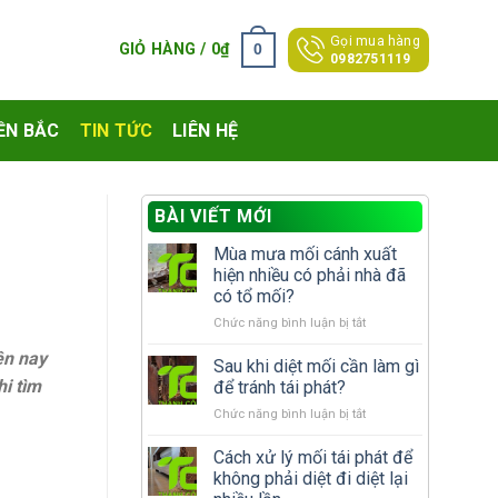
Gọi mua hàng
0
GIỎ HÀNG /
0
₫
0982751119
ỀN BẮC
TIN TỨC
LIÊN HỆ
BÀI VIẾT MỚI
Mùa mưa mối cánh xuất
hiện nhiều có phải nhà đã
có tổ mối?
ở
Chức năng bình luận bị tắt
Mùa
ện nay
mưa
Sau khi diệt mối cần làm gì
mối
hi tìm
để tránh tái phát?
cánh
ở
Chức năng bình luận bị tắt
xuất
Sau
hiện
khi
Cách xử lý mối tái phát để
nhiều
diệt
có
không phải diệt đi diệt lại
mối
phải