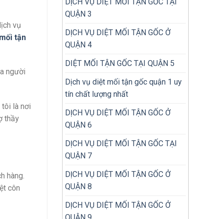
DỊCH VỤ DIỆT MỐI TẬN GỐC TẠI
QUẬN 3
ịch vụ
DỊCH VỤ DIỆT MỐI TẬN GỐC Ở
 mối tận
QUẬN 4
DIỆT MỐI TẬN GỐC TẠI QUẬN 5
ủa người
Dịch vụ diệt mối tận gốc quận 1 uy
tín chất lượng nhất
tôi là nơi
DỊCH VỤ DIỆT MỐI TẬN GỐC Ở
ợ thầy
QUẬN 6
DỊCH VỤ DIỆT MỐI TẬN GỐC TẠI
QUẬN 7
DỊCH VỤ DIỆT MỐI TẬN GỐC Ở
ch hàng.
QUẬN 8
ệt côn
DỊCH VỤ DIỆT MỐI TẬN GỐC Ở
QUẬN 9