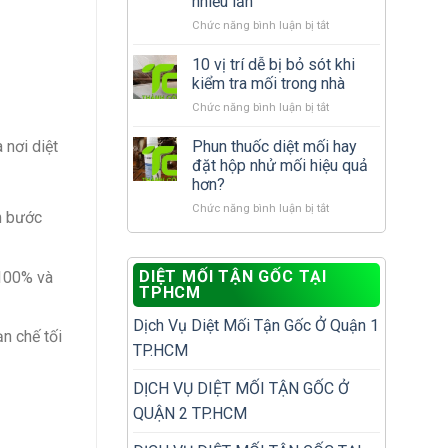
nhiều lần
cần
nhà
ở
Chức năng bình luận bị tắt
làm
đã
Cách
gì
có
xử
để
10 vị trí dễ bị bỏ sót khi
tổ
lý
tránh
mối?
kiểm tra mối trong nhà
mối
tái
ở
Chức năng bình luận bị tắt
tái
phát?
10
phát
vị
Phun thuốc diệt mối hay
để
 nơi diệt
trí
không
đặt hộp nhử mối hiệu quả
dễ
phải
hơn?
bị
diệt
ở
Chức năng bình luận bị tắt
bỏ
đi
m bước
Phun
sót
diệt
thuốc
khi
lại
diệt
kiểm
nhiều
DIỆT MỐI TẬN GỐC TẠI
100% và
mối
tra
lần
TPHCM
hay
mối
đặt
trong
Dịch Vụ Diệt Mối Tận Gốc Ở Quận 1
hộp
nhà
n chế tối
nhử
TP.HCM
mối
hiệu
DỊCH VỤ DIỆT MỐI TẬN GỐC Ở
quả
QUẬN 2 TP.HCM
hơn?