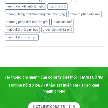
hướng dẫn diệt mối tận gốc
hộp nhử mối
phòng chống mối cho công trình xây dựng
phương pháp diệt mối
phương pháp diệt mối tận gốc
thuốc diệt mối
thuốc diệt mối sinh học
thuốc diệt mối tại nhà
thuốc diệt mối tận gốc
Hệ thống chi nhánh của công ty diệt mối
THÀNH CÔNG
Hotline hỗ trợ 24/7 - Khảo sát miễn phí - Triển khai
nhanh chóng
HOTLINE:0982 751 119