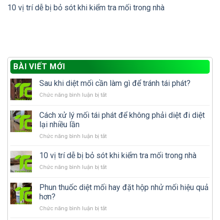
10 vị trí dễ bị bỏ sót khi kiểm tra mối trong nhà
BÀI VIẾT MỚI
Sau khi diệt mối cần làm gì để tránh tái phát?
ở
Chức năng bình luận bị tắt
Sau
khi
Cách xử lý mối tái phát để không phải diệt đi diệt
diệt
lại nhiều lần
mối
ở
Chức năng bình luận bị tắt
cần
Cách
làm
xử
gì
10 vị trí dễ bị bỏ sót khi kiểm tra mối trong nhà
lý
để
ở
Chức năng bình luận bị tắt
mối
tránh
10
tái
tái
vị
Phun thuốc diệt mối hay đặt hộp nhử mối hiệu quả
phát
phát?
trí
để
hơn?
dễ
không
ở
Chức năng bình luận bị tắt
bị
phải
Phun
bỏ
diệt