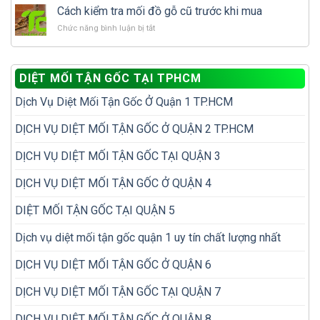
thuốc
sót
Cách kiểm tra mối đồ gỗ cũ trước khi mua
đi
diệt
khi
diệt
ở
Chức năng bình luận bị tắt
mối
kiểm
lại
Cách
hay
tra
nhiều
kiểm
đặt
mối
lần
tra
hộp
trong
DIỆT MỐI TẬN GỐC TẠI TPHCM
mối
nhử
nhà
đồ
mối
Dịch Vụ Diệt Mối Tận Gốc Ở Quận 1 TP.HCM
gỗ
hiệu
cũ
quả
trước
DỊCH VỤ DIỆT MỐI TẬN GỐC Ở QUẬN 2 TP.HCM
hơn?
khi
mua
DỊCH VỤ DIỆT MỐI TẬN GỐC TẠI QUẬN 3
DỊCH VỤ DIỆT MỐI TẬN GỐC Ở QUẬN 4
DIỆT MỐI TẬN GỐC TẠI QUẬN 5
Dịch vụ diệt mối tận gốc quận 1 uy tín chất lượng nhất
DỊCH VỤ DIỆT MỐI TẬN GỐC Ở QUẬN 6
DỊCH VỤ DIỆT MỐI TẬN GỐC TẠI QUẬN 7
DỊCH VỤ DIỆT MỐI TẬN GỐC Ở QUẬN 8