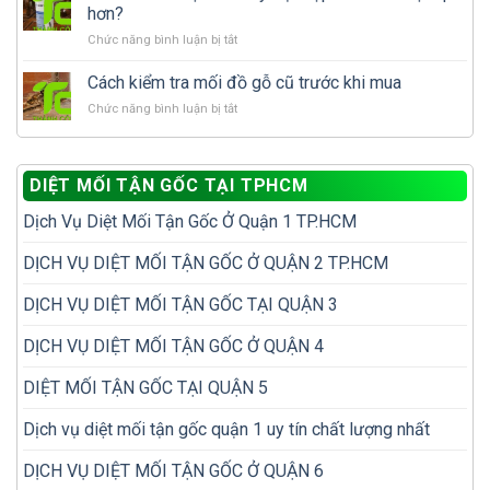
trí
để
hơn?
dễ
không
ở
Chức năng bình luận bị tắt
bị
phải
Phun
bỏ
diệt
thuốc
sót
Cách kiểm tra mối đồ gỗ cũ trước khi mua
đi
diệt
khi
diệt
ở
Chức năng bình luận bị tắt
mối
kiểm
lại
Cách
hay
tra
nhiều
kiểm
đặt
mối
lần
tra
hộp
trong
DIỆT MỐI TẬN GỐC TẠI TPHCM
mối
nhử
nhà
đồ
mối
Dịch Vụ Diệt Mối Tận Gốc Ở Quận 1 TP.HCM
gỗ
hiệu
cũ
quả
trước
DỊCH VỤ DIỆT MỐI TẬN GỐC Ở QUẬN 2 TP.HCM
hơn?
khi
mua
DỊCH VỤ DIỆT MỐI TẬN GỐC TẠI QUẬN 3
DỊCH VỤ DIỆT MỐI TẬN GỐC Ở QUẬN 4
DIỆT MỐI TẬN GỐC TẠI QUẬN 5
Dịch vụ diệt mối tận gốc quận 1 uy tín chất lượng nhất
DỊCH VỤ DIỆT MỐI TẬN GỐC Ở QUẬN 6