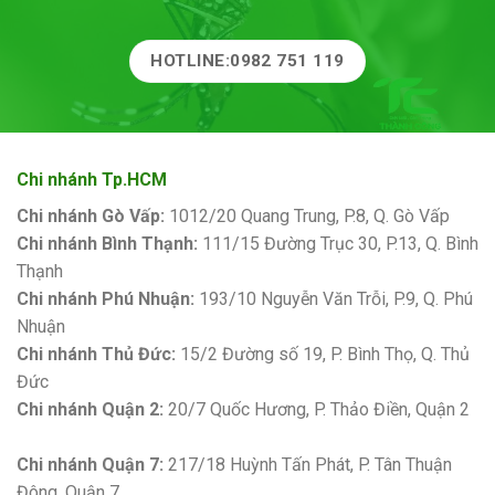
HOTLINE:0982 751 119
Chi nhánh Tp.HCM
Chi nhánh Gò Vấp:
1012/20 Quang Trung, P.8, Q. Gò Vấp
Chi nhánh Bình Thạnh:
111/15 Đường Trục 30, P.13, Q. Bình
Thạnh
Chi nhánh Phú Nhuận:
193/10 Nguyễn Văn Trỗi, P.9, Q. Phú
Nhuận
Chi nhánh Thủ Đức:
15/2 Đường số 19, P. Bình Thọ, Q. Thủ
Đức
Chi nhánh Quận 2:
20/7 Quốc Hương, P. Thảo Điền, Quận 2
Bảng giá sơn Kova
Chi nhánh Quận 7:
217/18 Huỳnh Tấn Phát, P. Tân Thuận
Đông, Quận 7