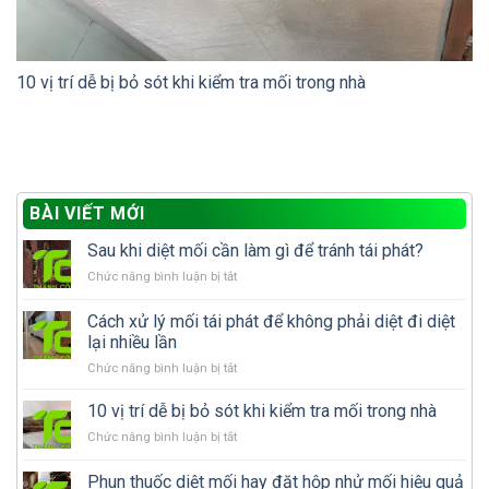
10 vị trí dễ bị bỏ sót khi kiểm tra mối trong nhà
BÀI VIẾT MỚI
Sau khi diệt mối cần làm gì để tránh tái phát?
ở
Chức năng bình luận bị tắt
Sau
khi
Cách xử lý mối tái phát để không phải diệt đi diệt
diệt
lại nhiều lần
mối
ở
Chức năng bình luận bị tắt
cần
Cách
làm
xử
gì
10 vị trí dễ bị bỏ sót khi kiểm tra mối trong nhà
lý
để
ở
Chức năng bình luận bị tắt
mối
tránh
10
tái
tái
vị
Phun thuốc diệt mối hay đặt hộp nhử mối hiệu quả
phát
phát?