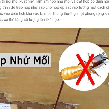
vị trí nơi mối xuất hiện, làm ẩm hộp nhử mối và đặt hộp cố định nga
g đinh để treo hộp nhử sao cho hộp ép sát vào tường một cách c
ộc vào diện tích khu vực bị mối. Thông thường, một phòng rộng k
, có thể tăng số lượng lên 3-4 hộp.