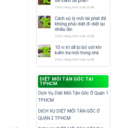
để tránh tái phát?
cánh
xử
ở
Chức năng bình luận bị tắt
xuất
lý
Sau
hiện
hay
khi
Cách xử lý mối tái phát để
nhiều
gọi
diệt
có
dịch
không phải diệt đi diệt lại
mối
phải
vụ
nhiều lần
cần
nhà
diệt
ở
Chức năng bình luận bị tắt
làm
đã
mối?
Cách
gì
có
xử
để
10 vị trí dễ bị bỏ sót khi
tổ
lý
tránh
mối?
kiểm tra mối trong nhà
mối
tái
ở
Chức năng bình luận bị tắt
tái
phát?
10
phát
vị
để
trí
không
DIỆT MỐI TẬN GỐC TẠI
dễ
phải
TPHCM
bị
diệt
bỏ
đi
Dịch Vụ Diệt Mối Tận Gốc Ở Quận 1
sót
diệt
khi
lại
TP.HCM
kiểm
nhiều
tra
lần
DỊCH VỤ DIỆT MỐI TẬN GỐC Ở
mối
QUẬN 2 TP.HCM
trong
nhà