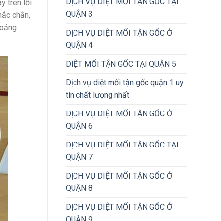
DỊCH VỤ DIỆT MỐI TẬN GỐC TẠI
y trên lối
QUẬN 3
hắc chắn,
hoảng
DỊCH VỤ DIỆT MỐI TẬN GỐC Ở
QUẬN 4
DIỆT MỐI TẬN GỐC TẠI QUẬN 5
Dịch vụ diệt mối tận gốc quận 1 uy
tín chất lượng nhất
DỊCH VỤ DIỆT MỐI TẬN GỐC Ở
QUẬN 6
DỊCH VỤ DIỆT MỐI TẬN GỐC TẠI
QUẬN 7
DỊCH VỤ DIỆT MỐI TẬN GỐC Ở
QUẬN 8
DỊCH VỤ DIỆT MỐI TẬN GỐC Ở
QUẬN 9