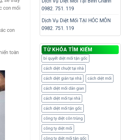
, sẽ thấy
Dịch Vụ Diệt Mối Tại Bình Chánh
ác con mối
0982. 751. 119
Dịch Vụ Diệt Mối TẠI HÓC MÔN
0982. 751. 119
các con
TỪ KHÓA TÌM KIẾM
hiến toàn
bí quyết diệt mối tận gốc
cách diệt chuột tại nhà
cách diệt gián tại nhà
cách diệt mối
cách diệt mối dân gian
cách diệt mối tại nhà
cách diệt mối tận gốc
công ty diệt côn trùng
công ty diệt mối
công ty diệt mối tận gốc