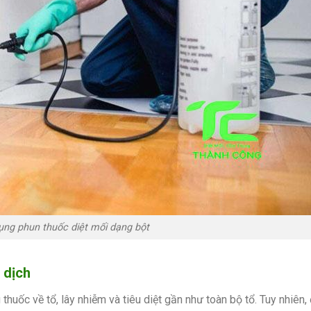
ụng phun thuốc diệt mối dạng bột
 dịch
huốc về tổ, lây nhiễm và tiêu diệt gần như toàn bộ tổ. Tuy nhiên,