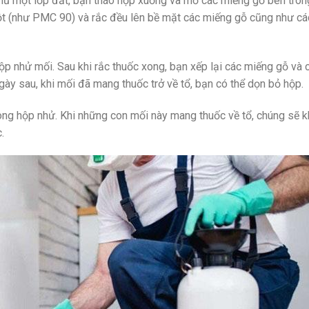
hủ một lớp đất, bạn tháo hộp xuống và mở các miếng gỗ bên trong
bột (như PMC 90) và rắc đều lên bề mặt các miếng gỗ cũng như c
p nhử mối. Sau khi rắc thuốc xong, bạn xếp lại các miếng gỗ và 
ngày sau, khi mối đã mang thuốc trở về tổ, bạn có thể dọn bỏ hộp.
ong hộp nhử. Khi những con mối này mang thuốc về tổ, chúng sẽ k
.