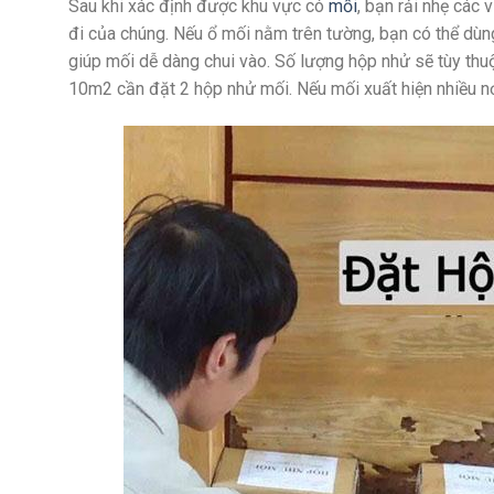
Sau khi xác định được khu vực có
mối
, bạn rải nhẹ các 
đi của chúng.
Nếu ổ mối nằm trên tường, bạn có thể dùn
giúp mối dễ dàng chui vào.
Số lượng hộp nhử sẽ tùy thu
10m2 cần đặt 2 hộp nhử mối. Nếu mối xuất hiện nhiều nơi