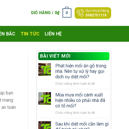
Gọi mua hàng
0
GIỎ HÀNG /
0
₫
0982751119
ỀN BẮC
TIN TỨC
LIÊN HỆ
BÀI VIẾT MỚI
Phát hiện mối ăn gỗ trong
nhà: Nên tự xử lý hay gọi
dịch vụ diệt mối?
ở
Chức năng bình luận bị tắt
Phát
úp bạn
hiện
Mùa mưa mối cánh xuất
mối
ết mang
hiện nhiều có phải nhà đã
ăn
có tổ mối?
 an toàn
gỗ
ở
Chức năng bình luận bị tắt
trong
Mùa
nhà:
mưa
Nên
Sau khi diệt mối cần làm gì
mối
tự