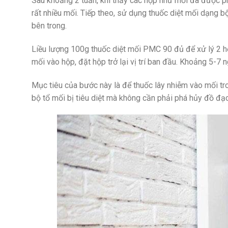
Sau khoảng 2 tuần, khi thấy các hộp nhử mối đã được p
rất nhiều mối. Tiếp theo, sử dụng thuốc diệt mối dạng 
bên trong.
Liều lượng 100g thuốc diệt mối PMC 90 đủ để xử lý 2 hộ
mối vào hộp, đặt hộp trở lại vị trí ban đầu. Khoảng 5-7 
Mục tiêu của bước này là để thuốc lây nhiễm vào mối tr
bộ tổ mối bị tiêu diệt mà không cần phải phá hủy đồ đạc