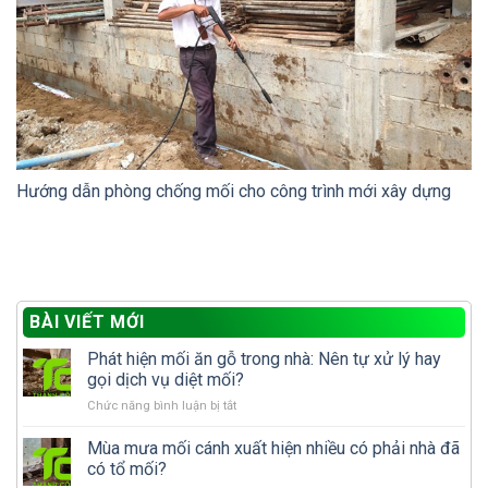
Hướng dẫn phòng chống mối cho công trình mới xây dựng
BÀI VIẾT MỚI
Phát hiện mối ăn gỗ trong nhà: Nên tự xử lý hay
gọi dịch vụ diệt mối?
ở
Chức năng bình luận bị tắt
Phát
hiện
Mùa mưa mối cánh xuất hiện nhiều có phải nhà đã
mối
có tổ mối?
ăn