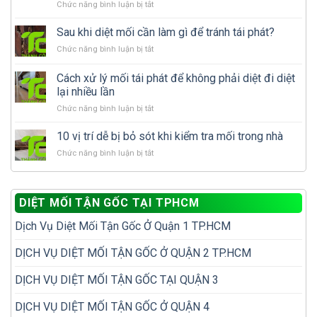
ở
Chức năng bình luận bị tắt
gỗ
Mùa
trong
mưa
Sau khi diệt mối cần làm gì để tránh tái phát?
nhà:
mối
Nên
ở
Chức năng bình luận bị tắt
cánh
tự
Sau
xuất
xử
khi
Cách xử lý mối tái phát để không phải diệt đi diệt
hiện
lý
diệt
nhiều
lại nhiều lần
hay
mối
có
gọi
ở
Chức năng bình luận bị tắt
cần
phải
dịch
Cách
làm
nhà
vụ
xử
gì
10 vị trí dễ bị bỏ sót khi kiểm tra mối trong nhà
đã
diệt
lý
để
có
mối?
ở
Chức năng bình luận bị tắt
mối
tránh
tổ
10
tái
tái
mối?
vị
phát
phát?
trí
để
DIỆT MỐI TẬN GỐC TẠI TPHCM
dễ
không
bị
phải
Dịch Vụ Diệt Mối Tận Gốc Ở Quận 1 TP.HCM
bỏ
diệt
sót
đi
khi
DỊCH VỤ DIỆT MỐI TẬN GỐC Ở QUẬN 2 TP.HCM
diệt
kiểm
lại
tra
nhiều
DỊCH VỤ DIỆT MỐI TẬN GỐC TẠI QUẬN 3
mối
lần
trong
DỊCH VỤ DIỆT MỐI TẬN GỐC Ở QUẬN 4
nhà