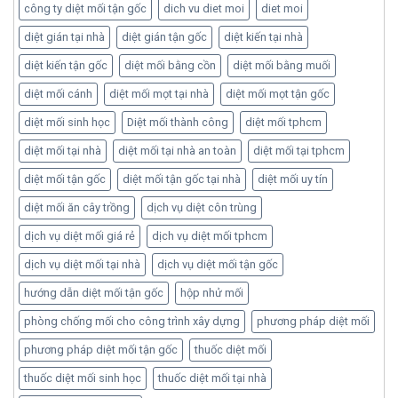
công ty diệt mối tận gốc
dich vu diet moi
diet moi
diệt gián tại nhà
diệt gián tận gốc
diệt kiến tại nhà
diệt kiến tận gốc
diệt mối bằng cồn
diệt mối bằng muối
diệt mối cánh
diệt mối mọt tại nhà
diệt mối mọt tận gốc
diệt mối sinh học
Diệt mối thành công
diệt mối tphcm
diệt mối tại nhà
diệt mối tại nhà an toàn
diệt mối tại tphcm
diệt mối tận gốc
diệt mối tận gốc tại nhà
diệt mối uy tín
diệt mối ăn cây trồng
dịch vụ diệt côn trùng
dịch vụ diệt mối giá rẻ
dịch vụ diệt mối tphcm
dịch vụ diệt mối tại nhà
dịch vụ diệt mối tận gốc
hướng dẫn diệt mối tận gốc
hộp nhử mối
phòng chống mối cho công trình xây dựng
phương pháp diệt mối
phương pháp diệt mối tận gốc
thuốc diệt mối
thuốc diệt mối sinh học
thuốc diệt mối tại nhà