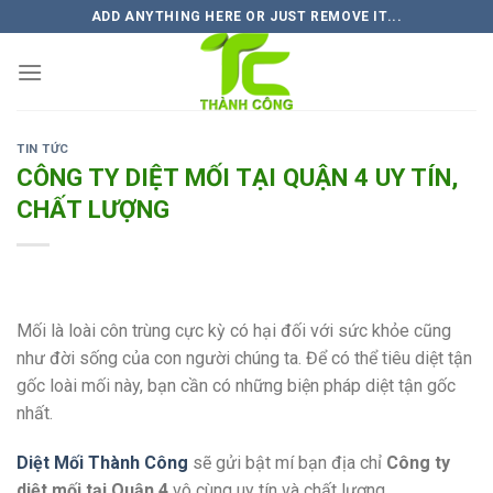
Skip
ADD ANYTHING HERE OR JUST REMOVE IT...
to
content
TIN TỨC
CÔNG TY DIỆT MỐI TẠI QUẬN 4 UY TÍN,
CHẤT LƯỢNG
Mối là loài côn trùng cực kỳ có hại đối với sức khỏe cũng
như đời sống của con người chúng ta. Để có thể tiêu diệt tận
gốc loài mối này, bạn cần có những biện pháp diệt tận gốc
nhất.
Diệt Mối Thành Công
sẽ gửi bật mí bạn địa chỉ
Công ty
diệt mối tại Quận 4
vô cùng uy tín và chất lượng.