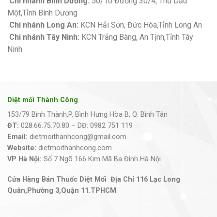
Chi nhánh Bình Dương:
50/10 Đường 30/4, Thủ Dầu
Một,Tỉnh Bình Dương
Chi nhánh Long An:
KCN Hải Sơn, Đức Hòa,Tỉnh Long An
Chi nhánh Tây Ninh:
KCN Trảng Bàng, An Tịnh,Tỉnh Tây
Ninh
Diệt mối Thành Công
153/79 Bình Thành,P. Bình Hưng Hòa B, Q. Bình Tân
ĐT:
028.66.75.70.80 – DĐ: 0982 751 119
Email:
dietmoithanhcong@gmail.com
Website:
dietmoithanhcong.com
VP Hà Nội:
Số 7 Ngõ 166 Kim Mã Ba Đình Hà Nội
Cửa Hàng Bán Thuốc Diệt Mối Địa Chỉ 116 Lạc Long
Quân,Phường 3,Quận 11.TPHCM