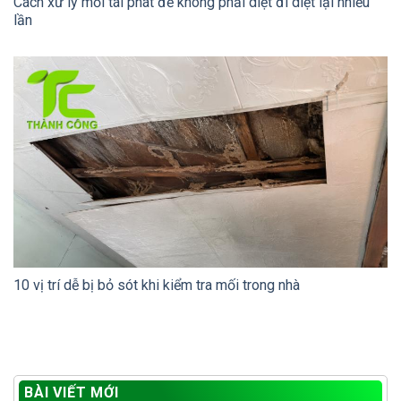
Cách xử lý mối tái phát để không phải diệt đi diệt lại nhiều
lần
10 vị trí dễ bị bỏ sót khi kiểm tra mối trong nhà
BÀI VIẾT MỚI