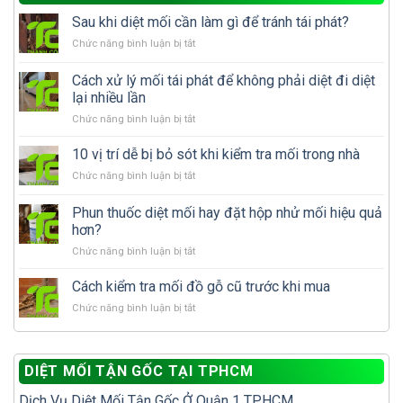
Sau khi diệt mối cần làm gì để tránh tái phát?
ở
Chức năng bình luận bị tắt
Sau
khi
Cách xử lý mối tái phát để không phải diệt đi diệt
diệt
lại nhiều lần
mối
ở
Chức năng bình luận bị tắt
cần
Cách
làm
xử
gì
10 vị trí dễ bị bỏ sót khi kiểm tra mối trong nhà
lý
để
ở
Chức năng bình luận bị tắt
mối
tránh
10
tái
tái
vị
Phun thuốc diệt mối hay đặt hộp nhử mối hiệu quả
phát
phát?
trí
để
hơn?
dễ
không
ở
Chức năng bình luận bị tắt
bị
phải
Phun
bỏ
diệt
thuốc
sót
Cách kiểm tra mối đồ gỗ cũ trước khi mua
đi
diệt
khi
diệt
ở
Chức năng bình luận bị tắt
mối
kiểm
lại
Cách
hay
tra
nhiều
kiểm
đặt
mối
lần
tra
hộp
trong
DIỆT MỐI TẬN GỐC TẠI TPHCM
mối
nhử
nhà
đồ
mối
Dịch Vụ Diệt Mối Tận Gốc Ở Quận 1 TP.HCM
gỗ