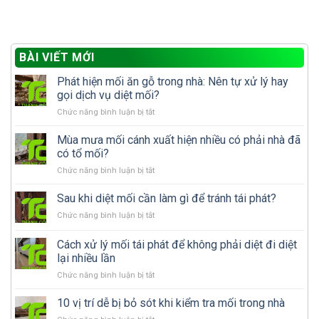
BÀI VIẾT MỚI
Phát hiện mối ăn gỗ trong nhà: Nên tự xử lý hay
gọi dịch vụ diệt mối?
ở
Chức năng bình luận bị tắt
Phát
hiện
Mùa mưa mối cánh xuất hiện nhiều có phải nhà đã
mối
có tổ mối?
ăn
ở
Chức năng bình luận bị tắt
gỗ
Mùa
trong
mưa
Sau khi diệt mối cần làm gì để tránh tái phát?
nhà:
mối
Nên
ở
Chức năng bình luận bị tắt
cánh
tự
Sau
xuất
xử
khi
Cách xử lý mối tái phát để không phải diệt đi diệt
hiện
lý
diệt
nhiều
lại nhiều lần
hay
mối
có
gọi
ở
Chức năng bình luận bị tắt
cần
phải
dịch
Cách
làm
nhà
vụ
xử
gì
10 vị trí dễ bị bỏ sót khi kiểm tra mối trong nhà
đã
diệt
lý
để
có
mối?