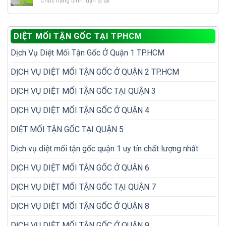
ở
Chức năng bình luận bị tắt
mối
tránh
tổ
10
tái
tái
mối?
vị
phát
phát?
trí
để
DIỆT MỐI TẬN GỐC TẠI TPHCM
dễ
không
bị
phải
Dịch Vụ Diệt Mối Tận Gốc Ở Quận 1 TP.HCM
bỏ
diệt
sót
đi
khi
DỊCH VỤ DIỆT MỐI TẬN GỐC Ở QUẬN 2 TP.HCM
diệt
kiểm
lại
tra
nhiều
DỊCH VỤ DIỆT MỐI TẬN GỐC TẠI QUẬN 3
mối
lần
trong
DỊCH VỤ DIỆT MỐI TẬN GỐC Ở QUẬN 4
nhà
DIỆT MỐI TẬN GỐC TẠI QUẬN 5
Dịch vụ diệt mối tận gốc quận 1 uy tín chất lượng nhất
DỊCH VỤ DIỆT MỐI TẬN GỐC Ở QUẬN 6
DỊCH VỤ DIỆT MỐI TẬN GỐC TẠI QUẬN 7
DỊCH VỤ DIỆT MỐI TẬN GỐC Ở QUẬN 8
DỊCH VỤ DIỆT MỐI TẬN GỐC Ở QUẬN 9