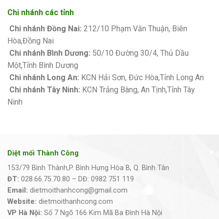
Chi nhánh các tỉnh
Chi nhánh Đồng Nai:
212/10 Phạm Văn Thuận, Biên
Hòa,Đồng Nai
Chi nhánh Bình Dương:
50/10 Đường 30/4, Thủ Dầu
Một,Tỉnh Bình Dương
Chi nhánh Long An:
KCN Hải Sơn, Đức Hòa,Tỉnh Long An
Chi nhánh Tây Ninh:
KCN Trảng Bàng, An Tịnh,Tỉnh Tây
Ninh
Diệt mối Thành Công
153/79 Bình Thành,P. Bình Hưng Hòa B, Q. Bình Tân
ĐT:
028.66.75.70.80 – DĐ: 0982 751 119
Email:
dietmoithanhcong@gmail.com
Website:
dietmoithanhcong.com
VP Hà Nội:
Số 7 Ngõ 166 Kim Mã Ba Đình Hà Nội