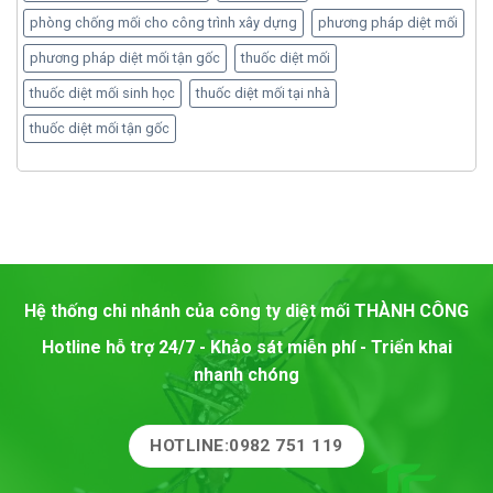
phòng chống mối cho công trình xây dựng
phương pháp diệt mối
phương pháp diệt mối tận gốc
thuốc diệt mối
thuốc diệt mối sinh học
thuốc diệt mối tại nhà
thuốc diệt mối tận gốc
Hệ thống chi nhánh của công ty diệt mối
THÀNH CÔNG
Hotline hỗ trợ 24/7 - Khảo sát miễn phí - Triển khai
nhanh chóng
HOTLINE:0982 751 119