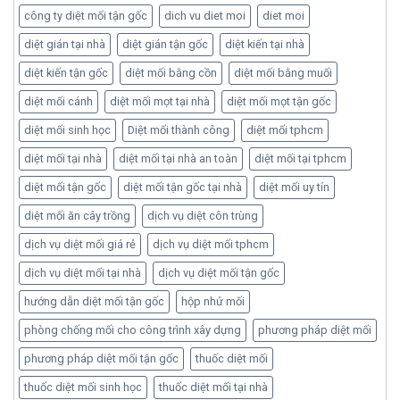
công ty diệt mối tận gốc
dich vu diet moi
diet moi
diệt gián tại nhà
diệt gián tận gốc
diệt kiến tại nhà
diệt kiến tận gốc
diệt mối bằng cồn
diệt mối bằng muối
diệt mối cánh
diệt mối mọt tại nhà
diệt mối mọt tận gốc
diệt mối sinh học
Diệt mối thành công
diệt mối tphcm
diệt mối tại nhà
diệt mối tại nhà an toàn
diệt mối tại tphcm
diệt mối tận gốc
diệt mối tận gốc tại nhà
diệt mối uy tín
diệt mối ăn cây trồng
dịch vụ diệt côn trùng
dịch vụ diệt mối giá rẻ
dịch vụ diệt mối tphcm
dịch vụ diệt mối tại nhà
dịch vụ diệt mối tận gốc
hướng dẫn diệt mối tận gốc
hộp nhử mối
phòng chống mối cho công trình xây dựng
phương pháp diệt mối
phương pháp diệt mối tận gốc
thuốc diệt mối
thuốc diệt mối sinh học
thuốc diệt mối tại nhà