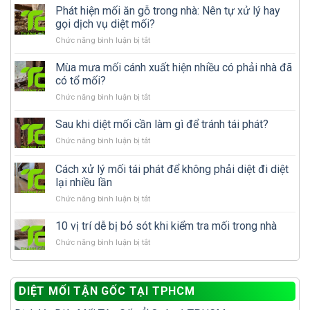
Phát hiện mối ăn gỗ trong nhà: Nên tự xử lý hay
gọi dịch vụ diệt mối?
ở
Chức năng bình luận bị tắt
Phát
hiện
Mùa mưa mối cánh xuất hiện nhiều có phải nhà đã
mối
có tổ mối?
ăn
ở
Chức năng bình luận bị tắt
gỗ
Mùa
trong
mưa
Sau khi diệt mối cần làm gì để tránh tái phát?
nhà:
mối
Nên
ở
Chức năng bình luận bị tắt
cánh
tự
Sau
xuất
xử
khi
Cách xử lý mối tái phát để không phải diệt đi diệt
hiện
lý
diệt
nhiều
lại nhiều lần
hay
mối
có
gọi
ở
Chức năng bình luận bị tắt
cần
phải
dịch
Cách
làm
nhà
vụ
xử
gì
10 vị trí dễ bị bỏ sót khi kiểm tra mối trong nhà
đã
diệt
lý
để
có
mối?
ở
Chức năng bình luận bị tắt
mối
tránh
tổ
10
tái
tái
mối?
vị
phát
phát?
trí
để
DIỆT MỐI TẬN GỐC TẠI TPHCM
dễ
không
bị
phải