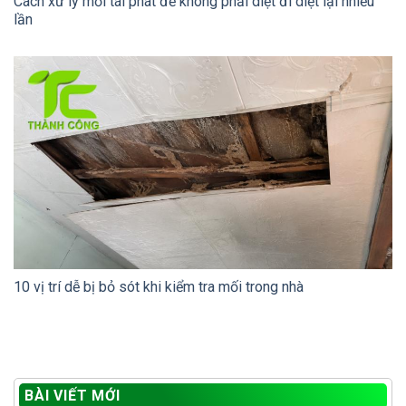
Cách xử lý mối tái phát để không phải diệt đi diệt lại nhiều
lần
10 vị trí dễ bị bỏ sót khi kiểm tra mối trong nhà
BÀI VIẾT MỚI