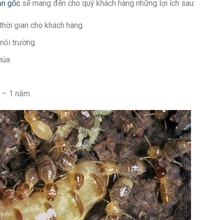
ận gốc
sẽ mang đến cho quý khách hàng những lợi ích sau:
thời gian cho khách hàng.
môi trường.
húa.
g – 1 năm.