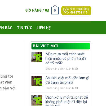
Gọi mua hàng
0
GIỎ HÀNG /
0
₫
0982751119
ỀN BẮC
TIN TỨC
LIÊN HỆ
BÀI VIẾT MỚI
Mùa mưa mối cánh xuất
hiện nhiều có phải nhà đã
có tổ mối?
ở
Chức năng bình luận bị tắt
Mùa
húng tôi
mưa
Sau khi diệt mối cần làm gì
mối
ật viên
để tránh tái phát?
cánh
m bảo với
ở
Chức năng bình luận bị tắt
xuất
Sau
hiện
khi
Cách xử lý mối tái phát để
nhiều
diệt
có
không phải diệt đi diệt lại
mối
phải