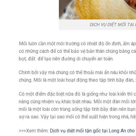
DỊCH VỤ DIỆT MỐI TẠI
Mối luôn cần một môi trường có nhiệt độ ổn định, ẩm áp,
có những cách để có thể bảo vệ bản thân chúng bằng cá
bọt, đất để tạo nên đường di chuyển an toàn.
Chính bởi vậy mà chúng có thể thoải mái ẩn náu khỏi nhữ
chúng. Mối là một loài hoạt động theo tập tính bầy đàn, x
Có một điểm đặc biệt nữa đó là giống như loài kiến thì 
năng cùng nhiệm vụ khác biệt nhau. Mỗi một đàn mối lớn 
mối là một loài côn trùng sống tập tính bầy đàn nên bạ
sợ ra sao. Vậy tại sao mối có thể xuất hiện trong nhà, h
>>>Xem thêm:
Dịch vụ diệt mối tận gốc tại Long An cho