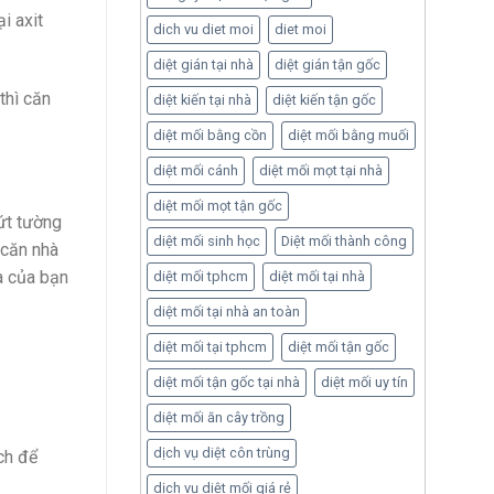
i axit
dich vu diet moi
diet moi
diệt gián tại nhà
diệt gián tận gốc
thì căn
diệt kiến tại nhà
diệt kiến tận gốc
diệt mối bằng cồn
diệt mối bằng muối
diệt mối cánh
diệt mối mọt tại nhà
diệt mối mọt tận gốc
ứt tường
diệt mối sinh học
Diệt mối thành công
 căn nhà
à của bạn
diệt mối tphcm
diệt mối tại nhà
diệt mối tại nhà an toàn
diệt mối tại tphcm
diệt mối tận gốc
diệt mối tận gốc tại nhà
diệt mối uy tín
diệt mối ăn cây trồng
dịch vụ diệt côn trùng
ch để
dịch vụ diệt mối giá rẻ