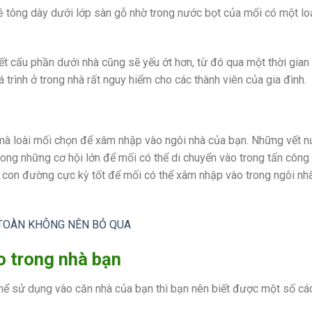
 tông dày dưới lớp sàn gỗ nhờ trong nước bọt của mối có một loạ
t cấu phần dưới nhà cũng sẽ yếu ớt hơn, từ đó qua một thời gian 
rình ở trong nhà rất nguy hiểm cho các thành viên của gia đình.
à loài mối chọn để xâm nhập vào ngôi nhà của bạn. Những vết n
ong những cơ hội lớn để mối có thể di chuyển vào trong tấn công
g con đường cực kỳ tốt để mối có thể xâm nhập vào trong ngôi nh
 TOÀN KHÔNG NÊN BỎ QUA
o trong nhà bạn
hể sử dụng vào căn nhà của bạn thì bạn nên biết được một số cá