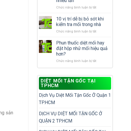
nhiều lần
cần
nhà
ở
Chức năng bình luận bị tắt
làm
đã
Cách
gì
có
xử
để
10 vị trí dễ bị bỏ sót khi
tổ
lý
tránh
mối?
kiểm tra mối trong nhà
mối
tái
ở
Chức năng bình luận bị tắt
tái
phát?
10
phát
vị
Phun thuốc diệt mối hay
để
trí
không
đặt hộp nhử mối hiệu quả
dễ
phải
hơn?
bị
diệt
ở
Chức năng bình luận bị tắt
bỏ
đi
Phun
sót
diệt
thuốc
khi
lại
diệt
kiểm
nhiều
DIỆT MỐI TẬN GỐC TẠI
mối
tra
lần
TPHCM
hay
mối
đặt
trong
Dịch Vụ Diệt Mối Tận Gốc Ở Quận 1
hộp
nhà
nhử
TP.HCM
mối
hiệu
ững sản
DỊCH VỤ DIỆT MỐI TẬN GỐC Ở
quả
QUẬN 2 TP.HCM
hơn?