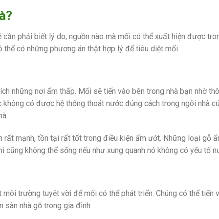
hà?
ẽ cần phải biết lý do, nguồn nào mà mối có thể xuất hiện được tro
có thể có những phương án thật hợp lý để tiêu diệt mối.
thích những nơi ẩm thấp. Mối sẽ tiến vào bên trong nhà bạn nhờ th
c không có được hệ thống thoát nước đúng cách trong ngôi nhà c
hà.
 rất mạnh, tồn tại rất tốt trong điều kiện ẩm ướt. Những loại gỗ 
hì cũng không thể sống nếu như xung quanh nó không có yếu tố n
môi trường tuyệt vời để mối có thể phát triển. Chúng có thể tiến 
n sàn nhà gỗ trong gia đình.