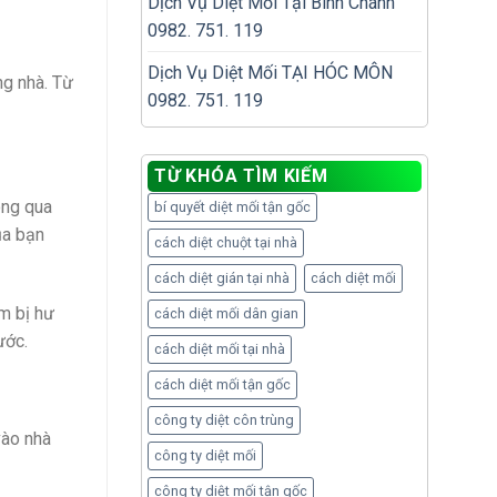
Dịch Vụ Diệt Mối Tại Bình Chánh
0982. 751. 119
Dịch Vụ Diệt Mối TẠI HÓC MÔN
ng nhà. Từ
0982. 751. 119
TỪ KHÓA TÌM KIẾM
ông qua
bí quyết diệt mối tận gốc
ủa bạn
cách diệt chuột tại nhà
cách diệt gián tại nhà
cách diệt mối
ẩm bị hư
cách diệt mối dân gian
ước.
cách diệt mối tại nhà
cách diệt mối tận gốc
công ty diệt côn trùng
vào nhà
công ty diệt mối
công ty diệt mối tận gốc