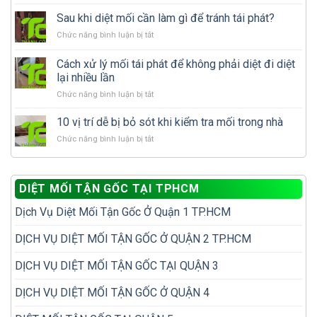
Mùa
trong
mưa
Sau khi diệt mối cần làm gì để tránh tái phát?
nhà:
mối
Nên
ở
Chức năng bình luận bị tắt
cánh
tự
Sau
xuất
xử
khi
Cách xử lý mối tái phát để không phải diệt đi diệt
hiện
lý
diệt
nhiều
lại nhiều lần
hay
mối
có
gọi
ở
Chức năng bình luận bị tắt
cần
phải
dịch
Cách
làm
nhà
vụ
xử
gì
10 vị trí dễ bị bỏ sót khi kiểm tra mối trong nhà
đã
diệt
lý
để
có
mối?
ở
Chức năng bình luận bị tắt
mối
tránh
tổ
10
tái
tái
mối?
vị
phát
phát?
trí
để
DIỆT MỐI TẬN GỐC TẠI TPHCM
dễ
không
bị
phải
Dịch Vụ Diệt Mối Tận Gốc Ở Quận 1 TP.HCM
bỏ
diệt
sót
đi
khi
DỊCH VỤ DIỆT MỐI TẬN GỐC Ở QUẬN 2 TP.HCM
diệt
kiểm
lại
tra
nhiều
DỊCH VỤ DIỆT MỐI TẬN GỐC TẠI QUẬN 3
mối
lần
trong
DỊCH VỤ DIỆT MỐI TẬN GỐC Ở QUẬN 4
nhà