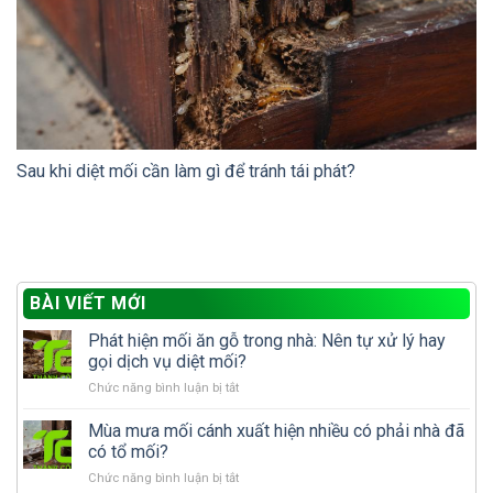
Sau khi diệt mối cần làm gì để tránh tái phát?
BÀI VIẾT MỚI
Phát hiện mối ăn gỗ trong nhà: Nên tự xử lý hay
gọi dịch vụ diệt mối?
ở
Chức năng bình luận bị tắt
Phát
hiện
Mùa mưa mối cánh xuất hiện nhiều có phải nhà đã
mối
có tổ mối?
ăn
ở
Chức năng bình luận bị tắt
gỗ