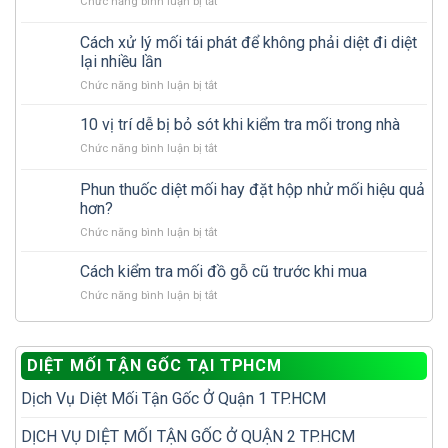
ở
Chức năng bình luận bị tắt
Sau
khi
Cách xử lý mối tái phát để không phải diệt đi diệt
diệt
lại nhiều lần
mối
ở
Chức năng bình luận bị tắt
cần
Cách
làm
xử
gì
10 vị trí dễ bị bỏ sót khi kiểm tra mối trong nhà
lý
để
ở
Chức năng bình luận bị tắt
mối
tránh
10
tái
tái
vị
Phun thuốc diệt mối hay đặt hộp nhử mối hiệu quả
phát
phát?
trí
để
hơn?
dễ
không
ở
Chức năng bình luận bị tắt
bị
phải
Phun
bỏ
diệt
thuốc
sót
Cách kiểm tra mối đồ gỗ cũ trước khi mua
đi
diệt
khi
diệt
ở
Chức năng bình luận bị tắt
mối
kiểm
lại
Cách
hay
tra
nhiều
kiểm
đặt
mối
lần
tra
hộp
trong
DIỆT MỐI TẬN GỐC TẠI TPHCM
mối
nhử
nhà
đồ
mối
Dịch Vụ Diệt Mối Tận Gốc Ở Quận 1 TP.HCM
gỗ
hiệu
cũ
quả
trước
DỊCH VỤ DIỆT MỐI TẬN GỐC Ở QUẬN 2 TP.HCM
hơn?
khi