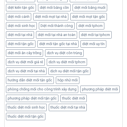
diệt kiến tận gốc
diệt mối bằng cồn
diệt mối bằng muối
diệt mối cánh
diệt mối mọt tại nhà
diệt mối mọt tận gốc
diệt mối sinh học
Diệt mối thành công
diệt mối tphcm
diệt mối tại nhà
diệt mối tại nhà an toàn
diệt mối tại tphcm
diệt mối tận gốc
diệt mối tận gốc tại nhà
diệt mối uy tín
diệt mối ăn cây trồng
dịch vụ diệt côn trùng
dịch vụ diệt mối giá rẻ
dịch vụ diệt mối tphcm
dịch vụ diệt mối tại nhà
dịch vụ diệt mối tận gốc
hướng dẫn diệt mối tận gốc
hộp nhử mối
phòng chống mối cho công trình xây dựng
phương pháp diệt mối
phương pháp diệt mối tận gốc
thuốc diệt mối
thuốc diệt mối sinh học
thuốc diệt mối tại nhà
thuốc diệt mối tận gốc