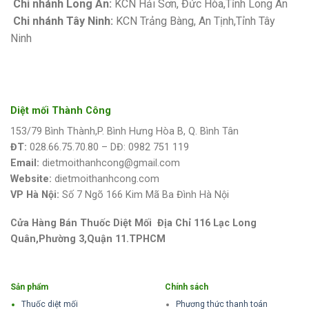
Chi nhánh Long An:
KCN Hải Sơn, Đức Hòa,Tỉnh Long An
Chi nhánh Tây Ninh:
KCN Trảng Bàng, An Tịnh,Tỉnh Tây
Ninh
Diệt mối Thành Công
153/79 Bình Thành,P. Bình Hưng Hòa B, Q. Bình Tân
ĐT:
028.66.75.70.80 – DĐ: 0982 751 119
Email:
dietmoithanhcong@gmail.com
Website:
dietmoithanhcong.com
VP Hà Nội:
Số 7 Ngõ 166 Kim Mã Ba Đình Hà Nội
Cửa Hàng Bán Thuốc Diệt Mối Địa Chỉ 116 Lạc Long
Quân,Phường 3,Quận 11.TPHCM
Sản phẩm
Chính sách
Thuốc diệt mối
Phương thức thanh toán